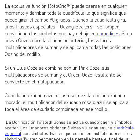
La exclusiva función RotoGrid™ puede caerse en cualquier
momento y derribar toda la cuadrícula, lo que significa que
puede girar el campo 90 grados. Cuando la cuadrícula gira,
unos frascos especiales - Oozing Beakers - se rompen,
convirtiendo los símbolos que hay debajo en
comodines
. Si un
nuevo Ooze cubre la alineación anterior, los valores
multiplicadores se suman y se aplican a todas las posiciones
Oozing del rodillo.
Si un Blue Ooze se combina con un Pink Ooze, sus
multiplicadores se suman y el Green Ooze resultante se
convierte en el multiplicador.
Cuando un exudado azul o rosa se mezcla con un exudado
morado, el multiplicador del exudado rosa o azul se aplica a
toda el área de exudado combinada en ese rodillo.
¡La Bonificación Twisted! Bonus se activa cuando caen 4 símbolos
scatter. Los jugadores obtienen 3 vidas y juegan en una
cuadrícula
especial
con símbolos Twister que contienen multiplicadores. Los
símbolos Twister permanecen en la pantalla hasta el final de la