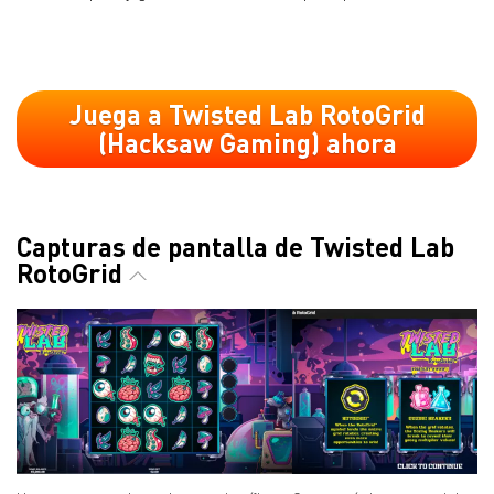
Juega a Twisted Lab RotoGrid
(Hacksaw Gaming) ahora
Capturas de pantalla de Twisted Lab
RotoGrid