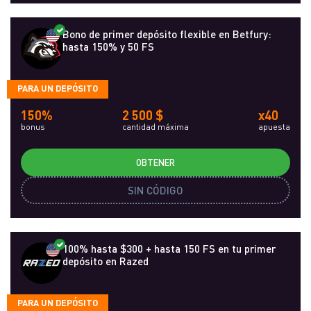
Bono de primer depósito flexible en Betfury:
hasta 150% y 50 FS
PARA UN DEPÓSITO
150%
2 500 $
x40
bonus
cantidad máxima
apuesta
OBTENER
SIN CÓDIGO
100% hasta $300 + hasta 150 FS en tu primer
depósito en Razed
PARA UN DEPÓSITO