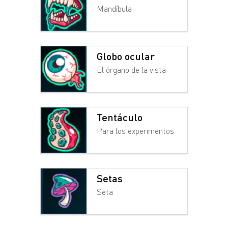
Mandíbula
Globo ocular
El órgano de la vista
Tentáculo
Para los experimentos
Setas
Seta