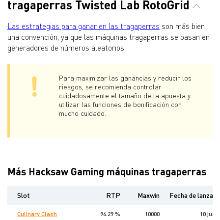
tragaperras Twisted Lab RotoGrid
Las estrategias para ganar en las tragaperras
son más bien
una convención, ya que las máquinas tragaperras se basan en
generadores de números aleatorios.
Para maximizar las ganancias y reducir los
riesgos, se recomienda controlar
cuidadosamente el tamaño de la apuesta y
utilizar las funciones de bonificación con
mucho cuidado.
Más Hacksaw Gaming máquinas tragaperras
Slot
RTP
Maxwin
Fecha de lanzam
Culinary Clash
96.29 %
10000
10 juni