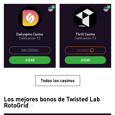
Dailyspins Casino
Thrill Casino
Calificación 7.3
Calificación 7.3
SIN CÓDIGO
CASINOZ
JUGAR
JUGAR
Todos los casinos
Los mejores bonos de Twisted Lab
RotoGrid