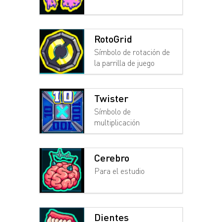
RotoGrid
Símbolo de rotación de
la parrilla de juego
Twister
Símbolo de
multiplicación
Cerebro
Para el estudio
Dientes