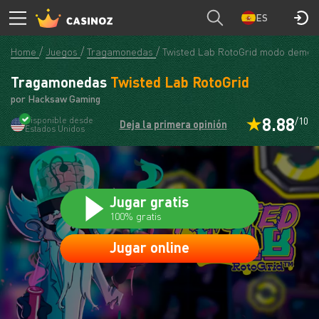
CASINOZ
JUGAR
ES
Home
Juegos
Tragamonedas
Twisted Lab RotoGrid modo demo
Tragamonedas
Twisted Lab RotoGrid
por Hacksaw Gaming
8.88
Disponible desde
/10
Deja la primera opinión
Estados Unidos
Jugar gratis
100% gratis
Jugar online