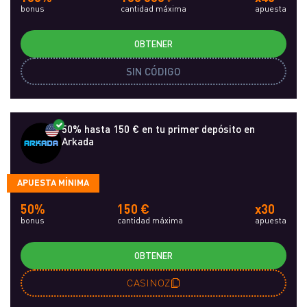
bonus
cantidad máxima
apuesta
OBTENER
SIN CÓDIGO
50% hasta 150 € en tu primer depósito en
Arkada
APUESTA MÍNIMA
50%
150 €
x30
bonus
cantidad máxima
apuesta
OBTENER
CASINOZ