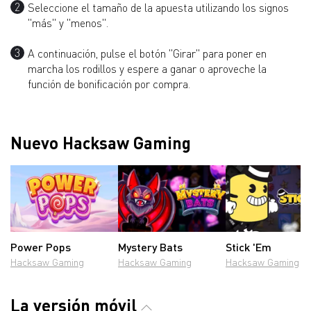
Seleccione el tamaño de la apuesta utilizando los signos
"más" y "menos".
A continuación, pulse el botón "Girar" para poner en
marcha los rodillos y espere a ganar o aproveche la
función de bonificación por compra.
Nuevo Hacksaw Gaming
Power Pops
Mystery Bats
Stick 'Em
Hacksaw Gaming
Hacksaw Gaming
Hacksaw Gaming
La versión móvil