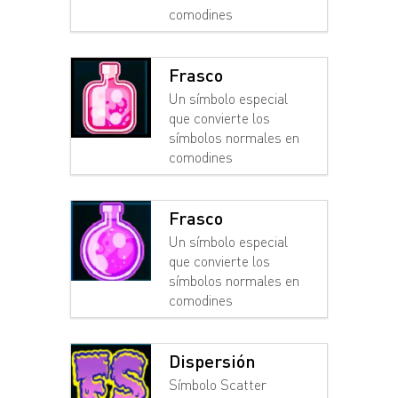
comodines
Frasco
Un símbolo especial
que convierte los
símbolos normales en
comodines
Frasco
Un símbolo especial
que convierte los
símbolos normales en
comodines
Dispersión
Símbolo Scatter