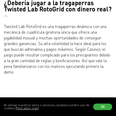
¿Debería jugar a la tragaperras
Twisted Lab RotoGrid con dinero real?
Twisted Lab RotoGrid es una tragaperras dinámica con una
mecánica de cuadrícula giratoria única que ofrece una
jugabilidad inusual y muchas oportunidades de conseguir
grandes ganancias. Su alta volatilidad la hace ideal para los
que buscan adrenalina y pagos máximos. Según Casinoz, el
juego puede resultar complicado para los principiantes debido
a la gran cantidad de reglas y bonificaciones. Así que vale la
pena familiarizarse con los matices ejecutando primero la
demo.
Preguntas frecuentes
Al utilizar nuestros sitios o servicios, aceptas nuestro uso de
OK
cookies
(Para saber más)