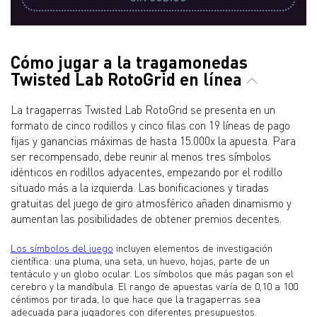
Cómo jugar a la tragamonedas
Twisted Lab RotoGrid en línea
La tragaperras Twisted Lab RotoGrid se presenta en un
formato de cinco rodillos y cinco filas con 19 líneas de pago
fijas y ganancias máximas de hasta 15.000x la apuesta. Para
ser recompensado, debe reunir al menos tres símbolos
idénticos en rodillos adyacentes, empezando por el rodillo
situado más a la izquierda. Las bonificaciones y tiradas
gratuitas del juego de giro atmosférico añaden dinamismo y
aumentan las posibilidades de obtener premios decentes.
Los símbolos del juego
incluyen elementos de investigación
científica: una pluma, una seta, un huevo, hojas, parte de un
tentáculo y un globo ocular. Los símbolos que más pagan son el
cerebro y la mandíbula. El rango de apuestas varía de 0,10 a 100
céntimos por tirada, lo que hace que la tragaperras sea
adecuada para jugadores con diferentes presupuestos.