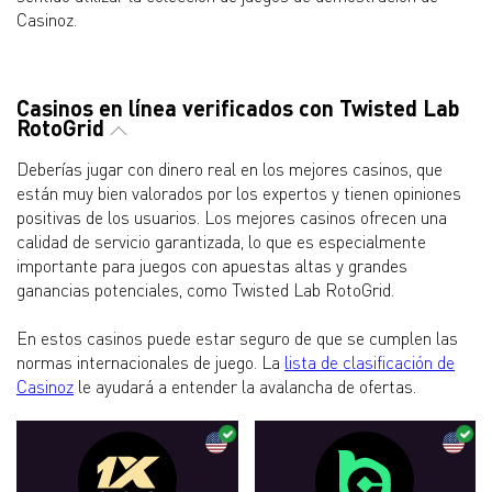
Casinoz.
Casinos en línea verificados con Twisted Lab
RotoGrid
Deberías jugar con dinero real en los mejores casinos, que
están muy bien valorados por los expertos y tienen opiniones
positivas de los usuarios. Los mejores casinos ofrecen una
calidad de servicio garantizada, lo que es especialmente
importante para juegos con apuestas altas y grandes
ganancias potenciales, como Twisted Lab RotoGrid.
En estos casinos puede estar seguro de que se cumplen las
normas internacionales de juego. La
lista de clasificación de
Casinoz
le ayudará a entender la avalancha de ofertas.