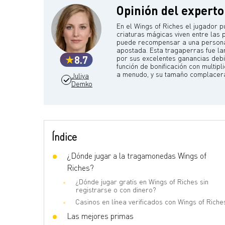
Opinión del experto
En el Wings of Riches el jugador
criaturas mágicas viven entre las
puede recompensar a una persona 
apostada. Esta tragaperras fue lan
8.7
por sus excelentes ganancias debid
función de bonificación con multip
a menudo, y su tamaño complacer
Juliya
Demko
Índice
¿Dónde jugar a la tragamonedas Wings of
Riches?
¿Dónde jugar gratis en Wings of Riches sin
registrarse o con dinero?
Casinos en línea verificados con Wings of Riche
Las mejores primas