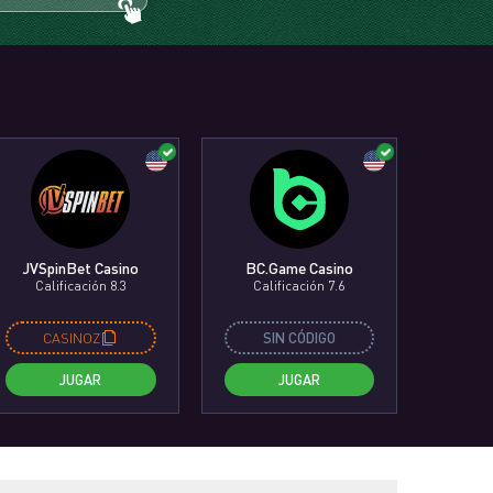
JVSpinBet Casino
BC.Game Casino
Calificación 8.3
Calificación 7.6
CASINOZ
SIN CÓDIGO
JUGAR
JUGAR