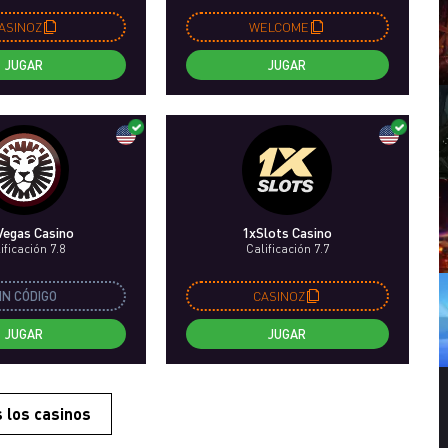
ASINOZ
WELCOME
JUGAR
JUGAR
Vegas Casino
1xSlots Casino
ificación 7.8
Calificación 7.7
IN CÓDIGO
CASINOZ
JUGAR
JUGAR
 los casinos