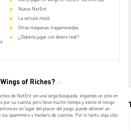
Nuevo NetEnt
La versión móvil
Otras máquinas tragamonedas
¿Debería jugar con dinero real?
 Wings of Riches?
iches de NetEnt sin una larga búsqueda: eligiendo un sitio en
o por su cuenta, pero lleva mucho tiempo y existe el riesgo
 entonces en lugar del placer del juego, puede obtener un
e los spammers o hackers de cuentas. Por lo tanto, elija sólo