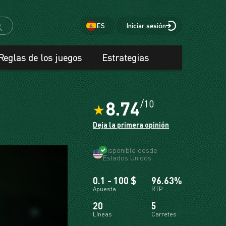
ES
Iniciar sesión
Reglas de los juegos
Estrategias
8.74
/10
Deja la primera opinión
Disponible desde
Estados Unidos
0.1 - 100 $
96.63%
Apuesta
RTP
20
5
Líneas
Carretes