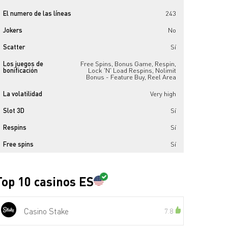
El numero de las líneas
243
Jokers
No
Scatter
Sí
Los juegos de
Free Spins, Bonus Game, Respin,
bonificación
Lock 'N' Load Respins, Nolimit
Bonus - Feature Buy, Reel Area
La volatilidad
Very high
Slot 3D
Sí
Respins
Sí
Free spins
Sí
Top 10 casinos ES
Casino Stake
7.8