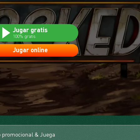
Jugar gratis
100% gratis
Jugar online
go promocional & Juega