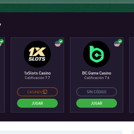
y
1xSlots Casino
BC.Game Casino
Calificación 7.7
Calificación 7.6
CASINOZ
SIN CÓDIGO
JUGAR
JUGAR