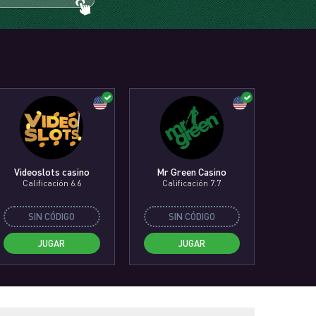
Videoslots сasino
Mr Green Casino
Calificación 6.6
Calificación 7.7
SIN CÓDIGO
SIN CÓDIGO
JUGAR
JUGAR