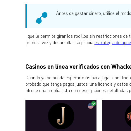
Antes de gastar dinero, utilice el mod
, que le permite girar los rodillos sin restricciones d
primera vez y desarrollar su propia
estrategia de apu
Casinos en línea verificados con Whack
Cuando ya no pueda esperar más para jugar con dinero 
probado que tenga pagos justos, una licencia y datos 
ofrece una amplia lista con descripciones detalladas p