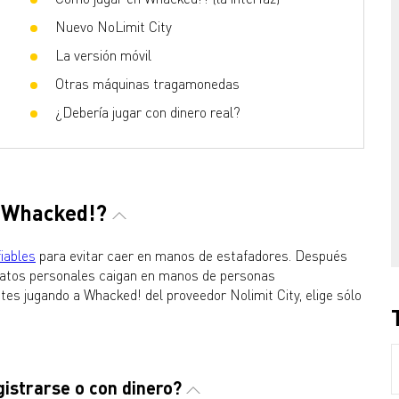
Nuevo NoLimit City
La versión móvil
Otras máquinas tragamonedas
¿Debería jugar con dinero real?
s Whacked!?
fiables
para evitar caer en manos de estafadores. Después
os datos personales caigan en manos de personas
tes jugando a Whacked! del proveedor Nolimit City, elige sólo
gistrarse o con dinero?