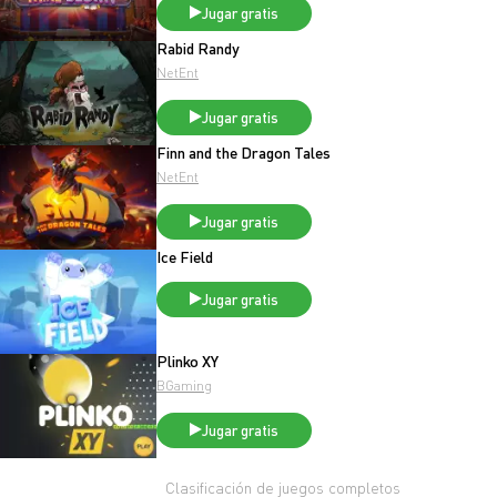
Jugar gratis
Rabid Randy
NetEnt
Jugar gratis
Finn and the Dragon Tales
NetEnt
Jugar gratis
Ice Field
Jugar gratis
Plinko XY
BGaming
Jugar gratis
Clasificación de juegos completos