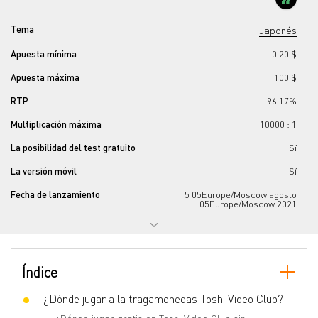
Tema
Japonés
Apuesta mínima
0.20 $
Apuesta máxima
100 $
RTP
96.17%
Multiplicación máxima
10000 : 1
La posibilidad del test gratuito
Sí
La versión móvil
Sí
Fecha de lanzamiento
5 05Europe/Moscow agosto
05Europe/Moscow 2021
El numero de los tambores
5
El numero de las líneas
15
Índice
Jokers
Sí
Scatter
¿Dónde jugar a la tragamonedas Toshi Video Club?
Sí