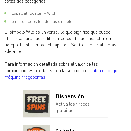
estas dos categorías:
Especial: Scatter y Wild;
Simple: todos los demás símbolos.
El símbolo Wild es universal, lo que significa que puede
utilizarse para hacer diferentes combinaciones al mismo
tiempo. Hablaremos del papel del Scatter en detalle más
adelante.
Para información detallada sobre el valor de las
combinaciones puede leer en la sección con
tabla de pagos
máquina tragaperras
.
Dispersión
Activa las tiradas
gratuitas
Salvaje