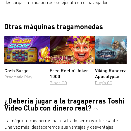
descargar la tragaperras: se ejecuta en el navegador.
Otras máquinas tragamonedas
Cash Surge
Free Reelin' Joker
Viking Runecraft
1000
Apocalypse
Pragmatic Play
Play’n GO
Play’n GO
¿Debería jugar a la tragaperras Toshi
Video Club con dinero real?
La máquina tragaperras ha resultado ser muy interesante.
Una vez más, destacaremos sus ventajas y desventajas.