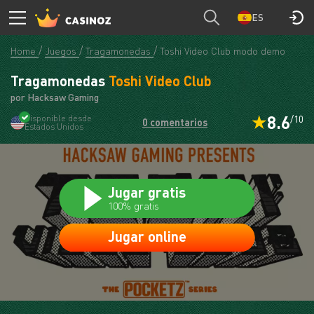
CASINOZ
JUGAR
ES
Home
Juegos
Tragamonedas
Toshi Video Club modo demo
Tragamonedas
Toshi Video Club
por Hacksaw Gaming
8.6
Disponible desde
/10
0 comentarios
Estados Unidos
Jugar gratis
100% gratis
Jugar online