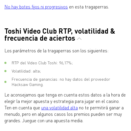
No hay botes fijos ni progresivos
en esta tragaperras.
Toshi Video Club RTP, volatilidad &
frecuencia de aciertos
Los parámetros de la tragaperras son los siguientes:
RTP del Video Club Toshi: 96,17%;
Volatilidad: alta;
Frecuencia de ganancias: no hay datos del proveedor
Hacksaw Gaming.
Le aconsejamos que tenga en cuenta estos datos a la hora de
elegir la mejor apuesta y estrategia para jugar en el casino.
Ten en cuenta que
una volatilidad alta
no te permitirá ganar a
menudo, pero en algunos casos los premios pueden ser muy
grandes. Juegue con una apuesta media.