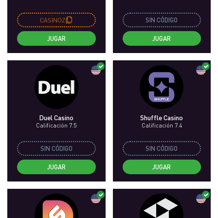
CASINOZ
SIN CÓDIGO
JUGAR
JUGAR
Duel Casino
Shuffle Casino
Calificación 7.5
Calificación 7.4
SIN CÓDIGO
SIN CÓDIGO
JUGAR
JUGAR