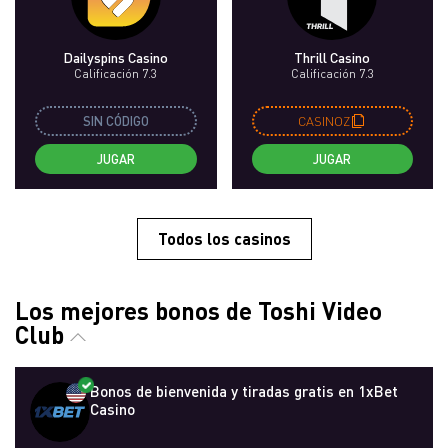
Dailyspins Casino
Thrill Casino
Calificación 7.3
Calificación 7.3
SIN CÓDIGO
CASINOZ
JUGAR
JUGAR
Todos los casinos
Los mejores bonos de Toshi Video
Club
Bonos de bienvenida y tiradas gratis en 1xBet
Casino