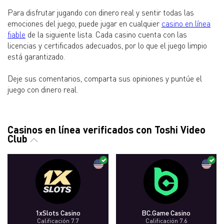
Para disfrutar jugando con dinero real y sentir todas las
emociones del juego, puede jugar en cualquier
casino en línea
fiable
de la siguiente lista. Cada casino cuenta con las
licencias y certificados adecuados, por lo que el juego limpio
está garantizado.
Deje sus comentarios, comparta sus opiniones y puntúe el
juego con dinero real.
Casinos en línea verificados con Toshi Video
Club
1xSlots Casino
BC.Game Casino
Calificación 7.7
Calificación 7.6