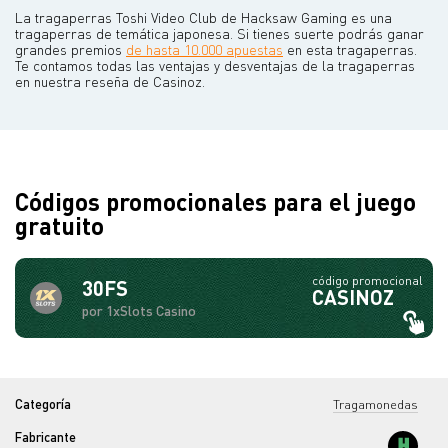
La tragaperras Toshi Video Club de Hacksaw Gaming es una
tragaperras de temática japonesa. Si tienes suerte podrás ganar
grandes premios
de hasta 10.000 apuestas
en esta tragaperras.
Te contamos todas las ventajas y desventajas de la tragaperras
en nuestra reseña de Casinoz.
Códigos promocionales para el juego
gratuito
código promocional
30FS
CASINOZ
por 1xSlots Casino
Categoría
Tragamonedas
Fabricante