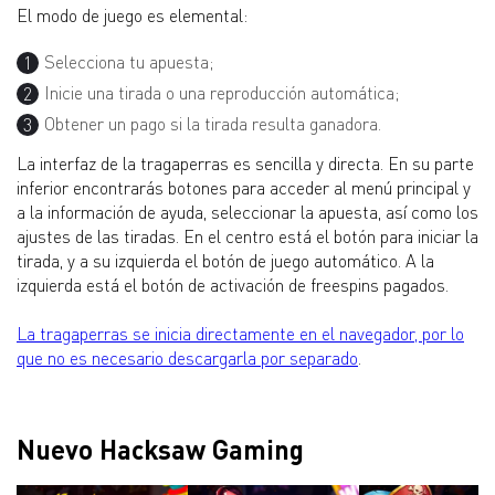
El modo de juego es elemental:
Selecciona tu apuesta;
Inicie una tirada o una reproducción automática;
Obtener un pago si la tirada resulta ganadora.
La interfaz de la tragaperras es sencilla y directa. En su parte
inferior encontrarás botones para acceder al menú principal y
a la información de ayuda, seleccionar la apuesta, así como los
ajustes de las tiradas. En el centro está el botón para iniciar la
tirada, y a su izquierda el botón de juego automático. A la
izquierda está el botón de activación de freespins pagados.
La tragaperras se inicia directamente en el navegador, por lo
que no es necesario descargarla por separado
.
Nuevo Hacksaw Gaming