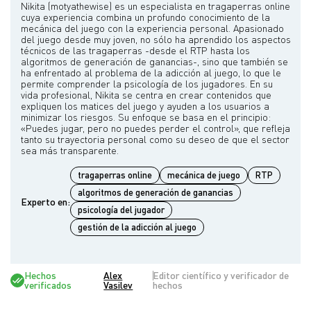
Nikita (motyathewise) es un especialista en tragaperras online
cuya experiencia combina un profundo conocimiento de la
mecánica del juego con la experiencia personal. Apasionado
del juego desde muy joven, no sólo ha aprendido los aspectos
técnicos de las tragaperras -desde el RTP hasta los
algoritmos de generación de ganancias-, sino que también se
ha enfrentado al problema de la adicción al juego, lo que le
permite comprender la psicología de los jugadores. En su
vida profesional, Nikita se centra en crear contenidos que
expliquen los matices del juego y ayuden a los usuarios a
minimizar los riesgos. Su enfoque se basa en el principio:
«Puedes jugar, pero no puedes perder el control», que refleja
tanto su trayectoria personal como su deseo de que el sector
tragaperras online
mecánica de juego
RTP
algoritmos de generación de ganancias
Experto en:
psicología del jugador
gestión de la adicción al juego
Hechos
Alex
Editor científico y verificador de
verificados
Vasilev
hechos