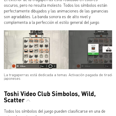
oscuros, pero no resulta molesto. Todos los símbolos están
perfectamente dibujados y las animaciones de las ganancias
son agradables. La banda sonora es de alto nivel y
complementa a la perfección el estilo general del juego.
La tragaperras está dedicada a temas
Activación pagada de tiradas
japoneses
Toshi Video Club Símbolos, Wild,
Scatter
Todos los símbolos del juego pueden clasificarse en una de