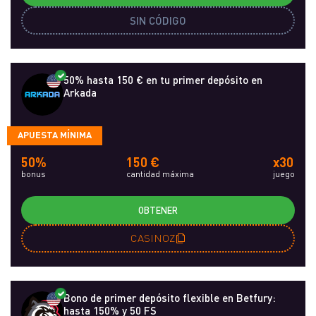
SIN CÓDIGO
50% hasta 150 € en tu primer depósito en
Arkada
APUESTA MÍNIMA
50%
150 €
x30
bonus
cantidad máxima
juego
OBTENER
CASINOZ
Bono de primer depósito flexible en Betfury:
hasta 150% y 50 FS