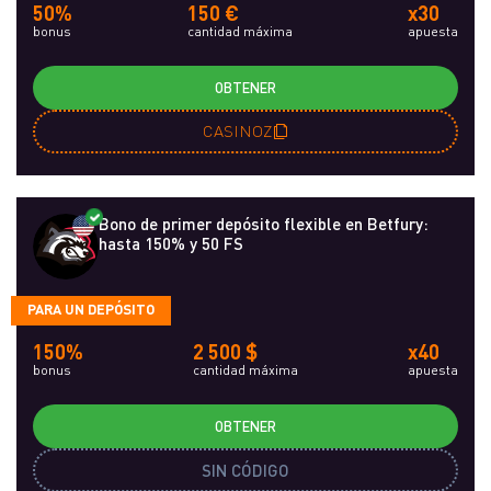
50%
150 €
x30
bonus
cantidad máxima
apuesta
OBTENER
CASINOZ
Bono de primer depósito flexible en Betfury:
hasta 150% y 50 FS
PARA UN DEPÓSITO
150%
2 500 $
x40
bonus
cantidad máxima
apuesta
OBTENER
SIN CÓDIGO