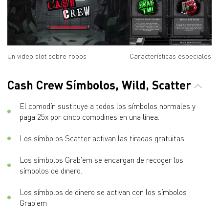
Un video slot sobre robos
Características especiales
Cash Crew Símbolos, Wild, Scatter
El comodín sustituye a todos los símbolos normales y
paga 25x por cinco comodines en una línea.
Los símbolos Scatter activan las tiradas gratuitas.
Los símbolos Grab'em se encargan de recoger los
símbolos de dinero.
Los símbolos de dinero se activan con los símbolos
Grab'em