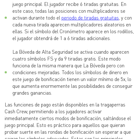
juego principal. El jugador recibe 6 tiradas gratuitas. En
este caso, todas las posiciones con multiplicadores se
activan durante todo el
periodo de tiradas gratuitas
, y con
cada nueva tirada aparecen multiplicadores aleatorios en
ellas. Si el símbolo del Cronómetro aparece en los rodillos,
el jugador obtendrá de 1 a 6 tiradas adicionales.
La Bóveda de Alta Seguridad se activa cuando aparecen
cuatro símbolos FS y da 9 tiradas gratis. Este modo
funciona de la misma manera que La Bóveda pero con
condiciones mejoradas. Todos los símbolos de dinero en
este juego de bonificación tienen un valor mínimo de 5x, lo
que aumenta enormemente las posibilidades de conseguir
grandes ganancias.
Las funciones de pago están disponibles en la tragaperras
Cash Crew, permitiendo a los jugadores activar
inmediatamente ciertos modos de bonificación, saltándose el
juego principal. Esto es práctico para aquellos que quieran
probar suerte en las rondas de bonificación sin esperar a que
caigan los símbolos adecuados. Estas son las principales