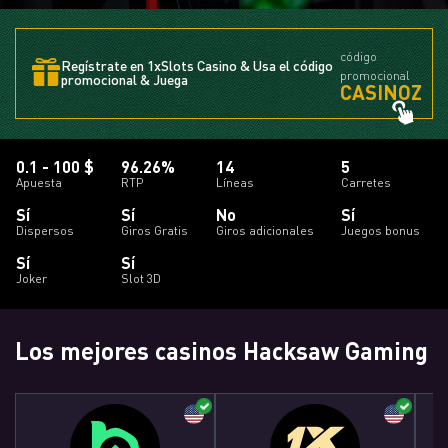
código
Regístrate en 1xSlots Casino & Usa el código
promocional
promocional & Juega
CASINOZ
0.1 - 100 $
96.26%
14
5
Apuesta
RTP
Líneas
Carretes
Sí
Sí
No
Sí
Dispersos
Giros Gratis
Giros adicionales
Juegos bonus
Sí
Sí
Joker
Slot 3D
Los mejores casinos Hacksaw Gaming