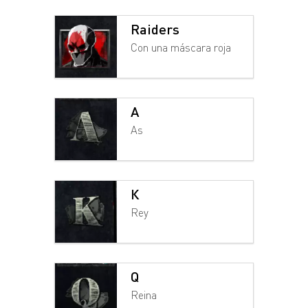
Raiders
Con una máscara roja
А
As
К
Rey
Q
Reina