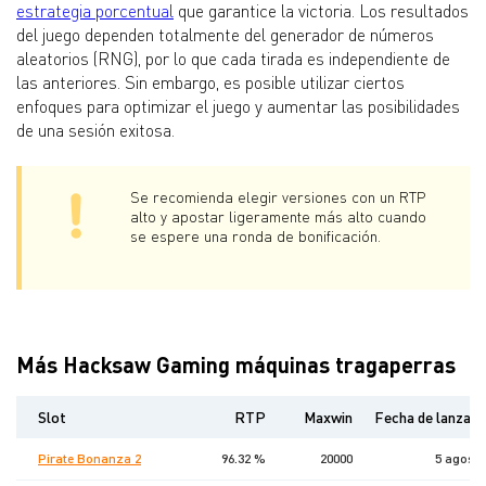
estrategia porcentual
que garantice la victoria. Los resultados
del juego dependen totalmente del generador de números
aleatorios (RNG), por lo que cada tirada es independiente de
las anteriores. Sin embargo, es posible utilizar ciertos
enfoques para optimizar el juego y aumentar las posibilidades
de una sesión exitosa.
Se recomienda elegir versiones con un RTP
alto y apostar ligeramente más alto cuando
se espere una ronda de bonificación.
Más Hacksaw Gaming máquinas tragaperras
Slot
RTP
Maxwin
Fecha de lanzam
Pirate Bonanza 2
96.32 %
20000
5 agosto