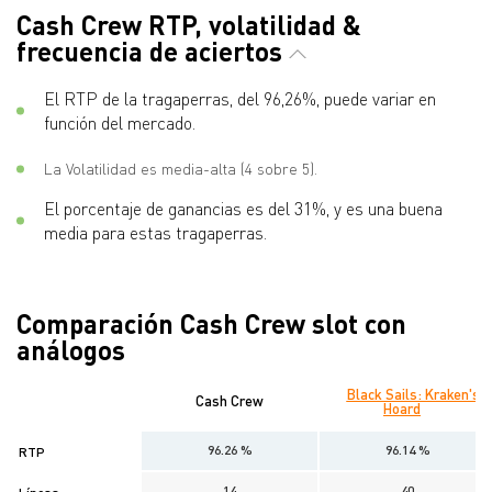
Cash Crew RTP, volatilidad &
frecuencia de aciertos
El RTP de la tragaperras, del 96,26%, puede variar en
función del mercado.
La Volatilidad es media-alta (4 sobre 5).
El porcentaje de ganancias es del 31%, y es una buena
media para estas tragaperras.
Comparación Cash Crew slot con
análogos
Black Sails: Kraken's
Cash Crew
Hoard
96.26 %
96.14 %
RTP
14
40