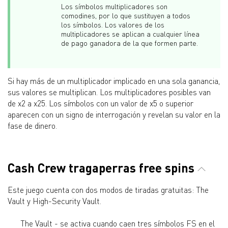
Los símbolos multiplicadores son
comodines, por lo que sustituyen a todos
los símbolos. Los valores de los
multiplicadores se aplican a cualquier línea
de pago ganadora de la que formen parte.
Si hay más de un multiplicador implicado en una sola ganancia,
sus valores se multiplican. Los multiplicadores posibles van
de x2 a x25. Los símbolos con un valor de x5 o superior
aparecen con un signo de interrogación y revelan su valor en la
fase de dinero.
Cash Crew tragaperras free spins
Este juego cuenta con dos modos de tiradas gratuitas: The
Vault y High-Security Vault.
The Vault - se activa cuando caen tres símbolos FS en el