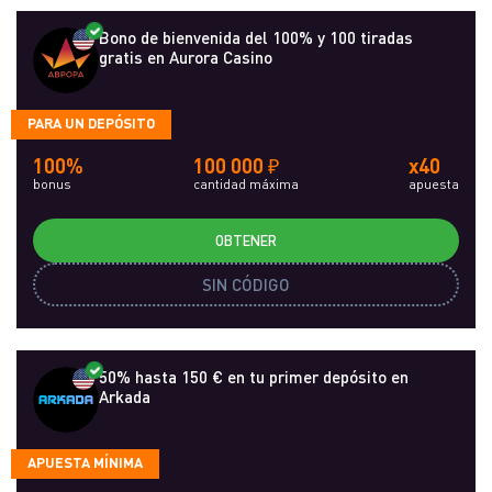
Bono de bienvenida del 100% y 100 tiradas
gratis en Aurora Casino
PARA UN DEPÓSITO
100%
100 000 ₽
x40
bonus
cantidad máxima
apuesta
OBTENER
SIN CÓDIGO
50% hasta 150 € en tu primer depósito en
Arkada
APUESTA MÍNIMA