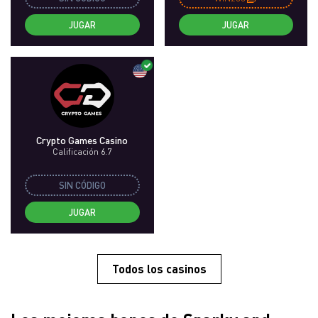
JUGAR
JUGAR
Crypto Games Casino
Calificación 6.7
SIN CÓDIGO
JUGAR
Todos los casinos