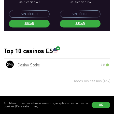
Calificación 6.6
Calificación 7.4
SIN CÓDIGO
SIN CÓDIGO
JUGAR
JUGAR
Top 10 casinos ES
Casino Stake
7.8
Todos los casinos
(469)
Al utilizar nuestros sitios o servicios, aceptas nuestro uso de
OK
cookies
(Para saber más)
Artículos por tema