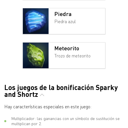
Piedra
Piedra azul
Meteorito
Trozo de meteorito
Los juegos de la bonificación Sparky
and Shortz
Hay características especiales en este juego:
Multiplicador: las ganancias con un símbolo de sustitución se
multiplican por 2.