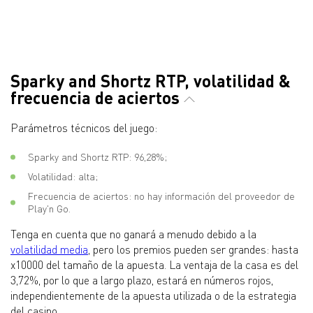
Sparky and Shortz RTP, volatilidad &
frecuencia de aciertos
Parámetros técnicos del juego:
Sparky and Shortz RTP: 96,28%;
Volatilidad: alta;
Frecuencia de aciertos: no hay información del proveedor de
Play'n Go.
Tenga en cuenta que no ganará a menudo debido a la
volatilidad media
, pero los premios pueden ser grandes: hasta
x10000 del tamaño de la apuesta. La ventaja de la casa es del
3,72%, por lo que a largo plazo, estará en números rojos,
independientemente de la apuesta utilizada o de la estrategia
del casino.