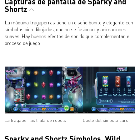
Capturas de pantalla de Sparky and
Shortz
La máquina tragaperras tiene un diseño bonito y elegante con
símbolos bien dibujados, que no se fusionan, y animaciones
suaves. Hay buenos efectos de sonido que complementan el
proceso de juego.
La tragaperras trata de robots
Coste del símbolo caro
Sparky and Shortz Símbolos, Wild,