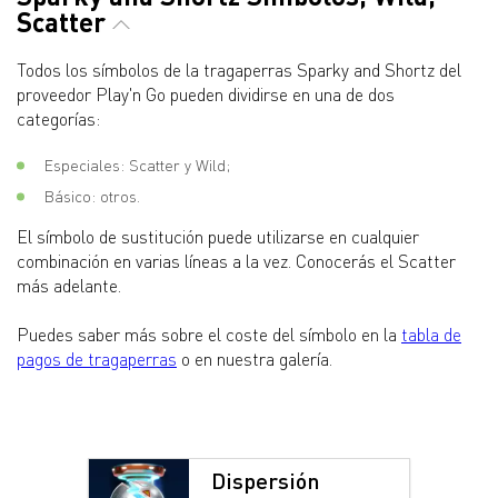
Scatter
Todos los símbolos de la tragaperras Sparky and Shortz del
proveedor Play'n Go pueden dividirse en una de dos
categorías:
Especiales: Scatter y Wild;
Básico: otros.
El símbolo de sustitución puede utilizarse en cualquier
combinación en varias líneas a la vez. Conocerás el Scatter
más adelante.
Puedes saber más sobre el coste del símbolo en la
tabla de
pagos de tragaperras
o en nuestra galería.
Dispersión