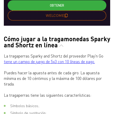
OBTENER
WELCOME
Cómo jugar a la tragamonedas Sparky
and Shortz en línea
La tragaperras Sparky and Shortz del proveedor Play'n Go
tiene un campo de juego de 5x3 con 10 líneas de pago.
Puedes hacer la apuesta antes de cada giro. La apuesta
mínima es de 10 céntimos y la máxima de 100 dólares por
tirada.
La tragaperras tiene las siguientes características:
Símbolos básicos;
Símbolo de sustitución;