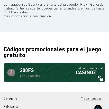
La tragaperras Sparky and Shortz del proveedor Play'n Go va de
trabajo. Si tienes suerte, puedes ganar grandes premios, de hasta
10.000 apuestas.
Más información a continuación.
Códigos promocionales para el juego
gratuito
código promocional
200FS
CASINOZ
por Joycasino
Categoría
Tragamonedas
Fabricante