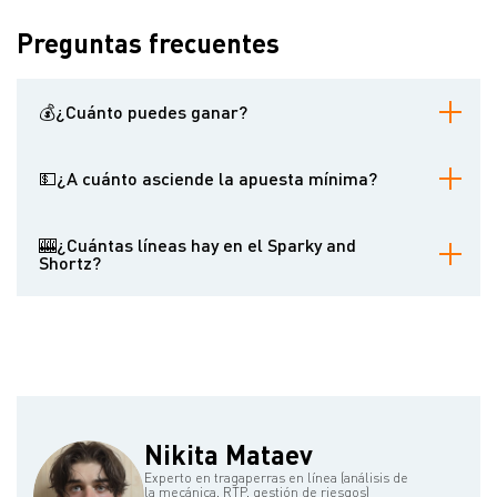
Preguntas frecuentes
💰¿Cuánto puedes ganar?
La ganancia máxima es de 10000 apuestas.
💵¿A cuánto asciende la apuesta mínima?
La apuesta mínima en el Sparky y el Shortz es de 10 céntimos.
🎰¿Cuántas líneas hay en el Sparky and
Shortz?
Hay 10 líneas.
Nikita Mataev
Experto en tragaperras en línea (análisis de
la mecánica, RTP, gestión de riesgos)