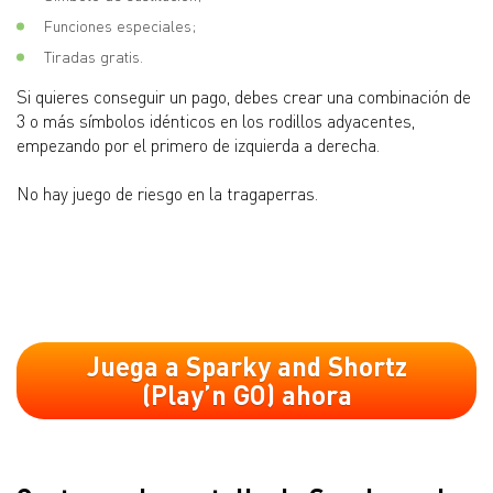
Funciones especiales;
Tiradas gratis.
Si quieres conseguir un pago, debes crear una combinación de
3 o más símbolos idénticos en los rodillos adyacentes,
empezando por el primero de izquierda a derecha.
No hay juego de riesgo en la tragaperras.
Juega a Sparky and Shortz
(Play’n GO) ahora