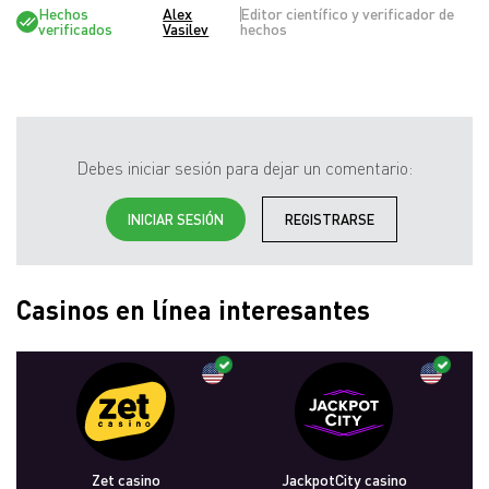
Hechos
Alex
Editor científico y verificador de
verificados
Vasilev
hechos
Debes iniciar sesión para dejar un comentario:
INICIAR SESIÓN
REGISTRARSE
Casinos en línea interesantes
Zet casino
JackpotCity casino
Bl