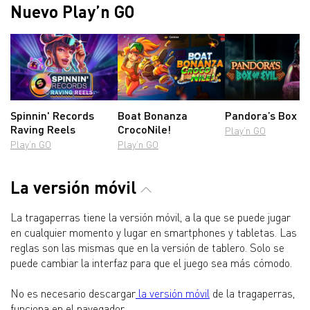
Nuevo Play’n GO
Spinnin' Records
Boat Bonanza
Pandora’s Box of
Raving Reels
CrocoNile!
Play’n GO
Play’n GO
Play’n GO
La versión móvil
La tragaperras tiene la versión móvil, a la que se puede jugar
en cualquier momento y lugar en smartphones y tabletas. Las
reglas son las mismas que en la versión de tablero. Solo se
puede cambiar la interfaz para que el juego sea más cómodo.
No es necesario descargar
la versión móvil
de la tragaperras,
funciona en el navegador.