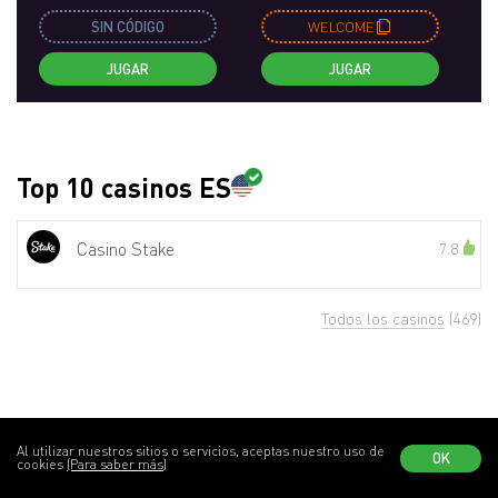
SIN CÓDIGO
WELCOME
JUGAR
JUGAR
Top 10 casinos ES
Casino Stake
7.8
Todos los casinos
(469)
Artículos por tema
Al utilizar nuestros sitios o servicios, aceptas nuestro uso de
OK
cookies
(Para saber más)
Cómo elegir el mejor juego de casino en línea