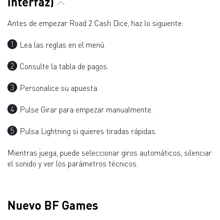
interfaz)
Antes de empezar Road 2 Cash Dice, haz lo siguiente:
Lea las reglas en el menú.
Consulte la tabla de pagos.
Personalice su apuesta.
Pulse Girar para empezar manualmente.
Pulsa Lightning si quieres tiradas rápidas.
Mientras juega, puede seleccionar giros automáticos, silenciar
el sonido y ver los parámetros técnicos.
Nuevo BF Games