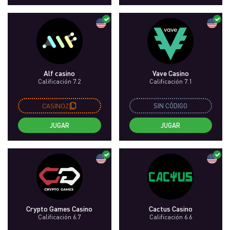
Alf casino
Vave Casino
Calificación 7.2
Calificación 7.1
CASINOZ
SIN CÓDIGO
JUGAR
JUGAR
Crypto Games Casino
Cactus Casino
Calificación 6.7
Calificación 6.6