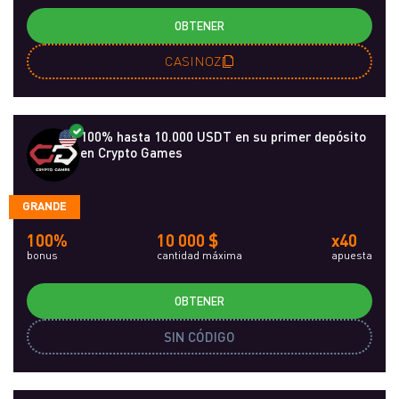
OBTENER
CASINOZ
100% hasta 10.000 USDT en su primer depósito
en Crypto Games
GRANDE
100%
10 000 $
x40
bonus
cantidad máxima
apuesta
OBTENER
SIN CÓDIGO