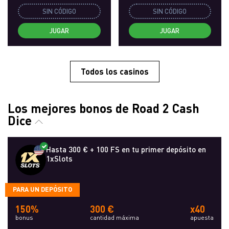
SIN CÓDIGO
SIN CÓDIGO
JUGAR
JUGAR
Todos los casinos
Los mejores bonos de Road 2 Cash
Dice
Hasta 300 € + 100 FS en tu primer depósito en
1xSlots
PARA UN DEPÓSITO
150%
300 €
x40
bonus
cantidad máxima
apuesta