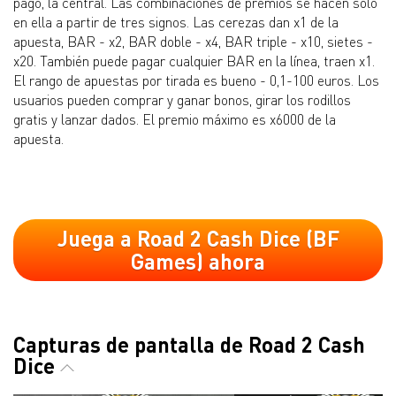
pago, la central. Las combinaciones de premios se hacen sólo
en ella a partir de tres signos. Las cerezas dan x1 de la
apuesta, BAR - x2, BAR doble - x4, BAR triple - x10, sietes -
x20. También puede pagar cualquier BAR en la línea, traen x1.
El rango de apuestas por tirada es bueno - 0,1-100 euros. Los
usuarios pueden comprar y ganar bonos, girar los rodillos
gratis y lanzar dados. El premio máximo es x6000 de la
apuesta.
Juega a Road 2 Cash Dice (BF
Games) ahora
Capturas de pantalla de Road 2 Cash
Dice