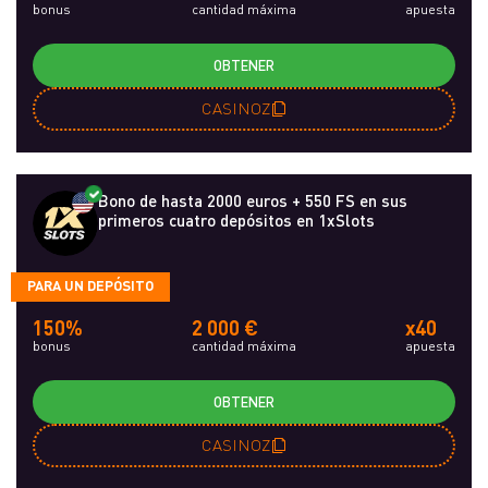
bonus
cantidad máxima
apuesta
OBTENER
CASINOZ
Bono de hasta 2000 euros + 550 FS en sus
primeros cuatro depósitos en 1xSlots
PARA UN DEPÓSITO
150%
2 000 €
x40
bonus
cantidad máxima
apuesta
OBTENER
CASINOZ