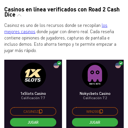
Casinos en línea verificados con Road 2 Cash
Dice
Casinoz es uno de los recursos donde se recopilan
los
mejores casinos
donde jugar con dinero real. Cada reseña
contiene opiniones de jugadores, capturas de pantalla e
incluso demos. Esto ahorra tiempo y te permite empezar a
jugar más rápido.
1xSlots Casino
Nokycbets Casino
Calificación 7.7
Calificación 7.2
CASINOZ
WIN200
JUGAR
JUGAR