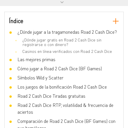
Jackpot progresivo
No
El numero de los tambores
3
Índice
El numero de las líneas
1
Jokers
¿Dónde jugar a la tragamonedas Road 2 Cash Dice?
No
¿Dónde jugar gratis en Road 2 Cash Dice sin
Scatter
Sí
registrarse o con dinero?
Los juegos de bonificación
Free Spins, Bonus Game, Multiplier,
Casinos en línea verificados con Road 2 Cash Dice
BuyBonus
Las mejores primas
La volatilidad
Middle
Cómo jugar a Road 2 Cash Dice (BF Games)
Slot 3D
Sí
Símbolos Wild y Scatter
Respins
No
Los juegos de la bonificación Road 2 Cash Dice
Free spins
Sí
Road 2 Cash Dice Tiradas gratuitas
Road 2 Cash Dice RTP, volatilidad & frecuencia de
aciertos
Comparación de Road 2 Cash Dice (BF Games) con
sus homólogos