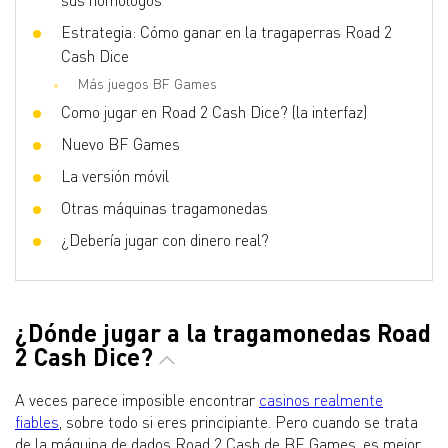
Estrategia: Cómo ganar en la tragaperras Road 2
Cash Dice
Más juegos BF Games
Como jugar en Road 2 Cash Dice? (la interfaz)
Nuevo BF Games
La versión móvil
Otras máquinas tragamonedas
¿Debería jugar con dinero real?
¿Dónde jugar a la tragamonedas Road
2 Cash Dice?
A veces parece imposible encontrar
casinos realmente
fiables
, sobre todo si eres principiante. Pero cuando se trata
de la máquina de dados Road 2 Cash de BF Games, es mejor