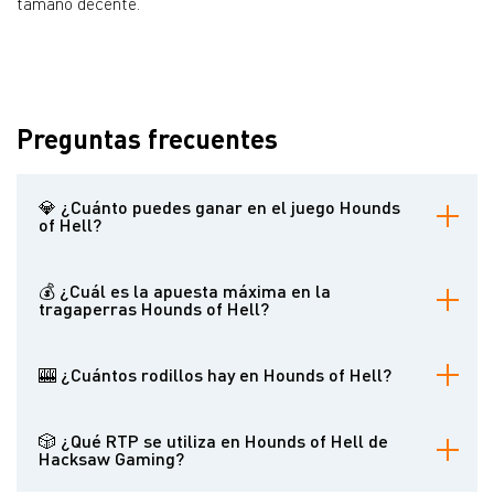
tamaño decente.
Preguntas frecuentes
💎 ¿Cuánto puedes ganar en el juego Hounds
of Hell?
x20000 de la apuesta de un jugador
💰 ¿Cuál es la apuesta máxima en la
tragaperras Hounds of Hell?
Estándar 100 euros
🎰 ¿Cuántos rodillos hay en Hounds of Hell?
The Hounds of Hell tiene 5 carretes
🎲 ¿Qué RTP se utiliza en Hounds of Hell de
Hacksaw Gaming?