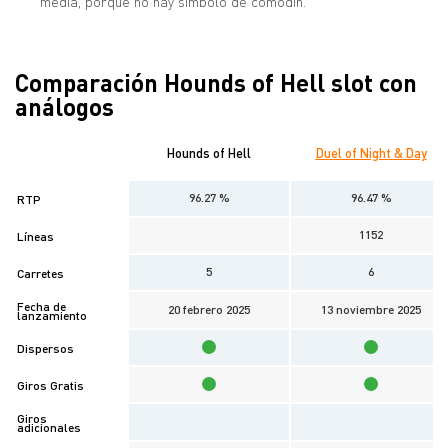
media, porque no hay símbolo de comodín.
Comparación Hounds of Hell slot con
análogos
Hounds of Hell
Duel of Night & Day
96.27 %
96.47 %
RTP
1152
Líneas
5
6
Carretes
Fecha de
20 febrero 2025
13 noviembre 2025
lanzamiento
Dispersos
Giros Gratis
Giros
adicionales