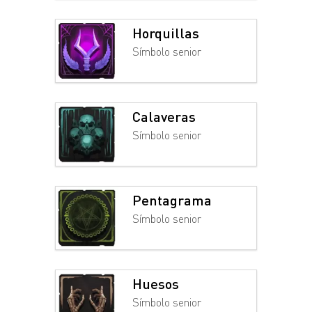
Horquillas
Símbolo senior
Calaveras
Símbolo senior
Pentagrama
Símbolo senior
Huesos
Símbolo senior