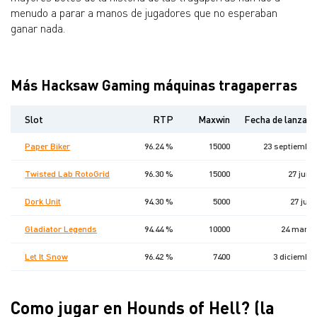
menudo a parar a manos de jugadores que no esperaban
ganar nada.
Más Hacksaw Gaming máquinas tragaperras
Slot
RTP
Maxwin
Fecha de lanzam
Paper Biker
96.24 %
15000
23 septiembre
Twisted Lab RotoGrid
96.30 %
15000
27 juni
Dork Unit
94.30 %
5000
27 juli
Gladiator Legends
94.44 %
10000
24 marzo
Let It Snow
96.42 %
7400
3 diciembre
Como jugar en Hounds of Hell? (la