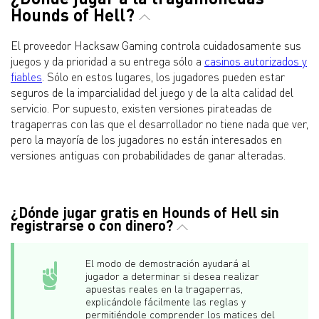
Hounds of Hell?
El proveedor Hacksaw Gaming controla cuidadosamente sus
juegos y da prioridad a su entrega sólo a
casinos autorizados y
fiables
. Sólo en estos lugares, los jugadores pueden estar
seguros de la imparcialidad del juego y de la alta calidad del
servicio. Por supuesto, existen versiones pirateadas de
tragaperras con las que el desarrollador no tiene nada que ver,
pero la mayoría de los jugadores no están interesados en
versiones antiguas con probabilidades de ganar alteradas.
¿Dónde jugar gratis en Hounds of Hell sin
registrarse o con dinero?
El modo de demostración ayudará al
jugador a determinar si desea realizar
apuestas reales en la tragaperras,
explicándole fácilmente las reglas y
permitiéndole comprender los matices del