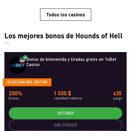
Todos los casinos
Los mejores bonos de Hounds of Hell
Bonos de bienvenida y tiradas gratis en 1xBet
Casino
ELECCIÓN DEL EDITOR
200%
1 500 $
x35
bonus
cantidad máxima
juego
OBTENER
SIN CÓDIGO