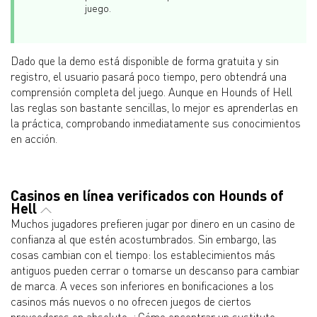
juego.
Dado que la demo está disponible de forma gratuita y sin
registro, el usuario pasará poco tiempo, pero obtendrá una
comprensión completa del juego. Aunque en Hounds of Hell
las reglas son bastante sencillas, lo mejor es aprenderlas en
la práctica, comprobando inmediatamente sus conocimientos
en acción.
Casinos en línea verificados con Hounds of
Hell
Muchos jugadores prefieren jugar por dinero en un casino de
confianza al que estén acostumbrados. Sin embargo, las
cosas cambian con el tiempo: los establecimientos más
antiguos pueden cerrar o tomarse un descanso para cambiar
de marca. A veces son inferiores en bonificaciones a los
casinos más nuevos o no ofrecen juegos de ciertos
proveedores en absoluto. ¿Cómo encontrar un sustituto