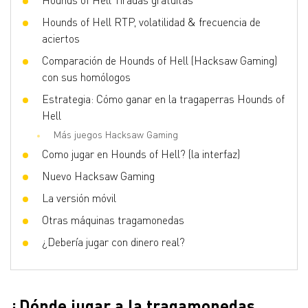
Hounds of Hell RTP, volatilidad & frecuencia de
aciertos
Comparación de Hounds of Hell (Hacksaw Gaming)
con sus homólogos
Estrategia: Cómo ganar en la tragaperras Hounds of
Hell
Más juegos Hacksaw Gaming
Como jugar en Hounds of Hell? (la interfaz)
Nuevo Hacksaw Gaming
La versión móvil
Otras máquinas tragamonedas
¿Debería jugar con dinero real?
¿Dónde jugar a la tragamonedas