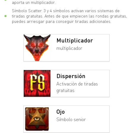
aporta un multiplicador.
Símbolo Scatter. 3 y 4 símbolos activan varios sistemas de
tiradas gratuitas. Antes de que empiecen las rondas gratuitas,
puedes arriesgar para conseguir tiradas adicionales.
Multiplicador
multiplicador
Dispersión
Activación de tiradas
gratuitas
Ojo
Símbolo senior