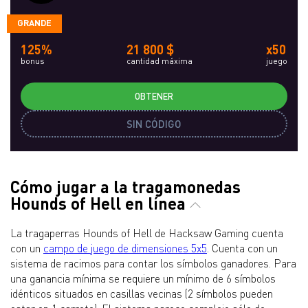
GRANDE
125%
21 800 $
x50
bonus
cantidad máxima
juego
OBTENER
SIN CÓDIGO
Cómo jugar a la tragamonedas
Hounds of Hell en línea
La tragaperras Hounds of Hell de Hacksaw Gaming cuenta
con un
campo de juego de dimensiones 5x5
. Cuenta con un
sistema de racimos para contar los símbolos ganadores. Para
una ganancia mínima se requiere un mínimo de 6 símbolos
idénticos situados en casillas vecinas (2 símbolos pueden