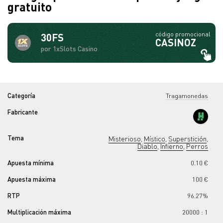
gratuito
código promocional
30FS
CASINOZ
por 1xSlots Casino
Categoría
Tragamonedas
Fabricante
Tema
Misterioso
Místico
Superstición
,
,
,
Diablo
Infierno
Perros
,
,
Apuesta mínima
0.10 €
Apuesta máxima
100 €
RTP
96.27%
Multiplicación máxima
20000 : 1