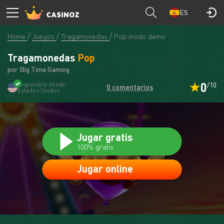
CASINOZ
JUGAR
ES
Home
Juegos
Tragamonedas
Pop modo demo
Tragamonedas
Pop
por Big Time Gaming
0
Disponible desde
/10
0 comentarios
Estados Unidos
Jugar gratis
100% gratis
Jugar online