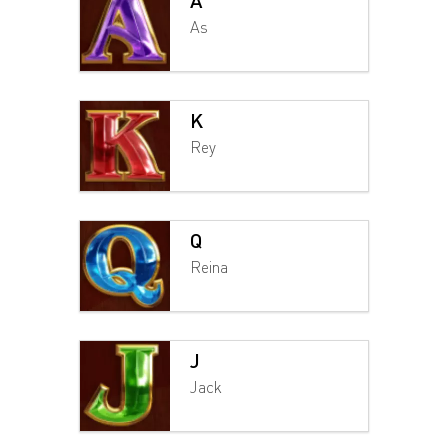
As
K
Rey
Q
Reina
J
Jack