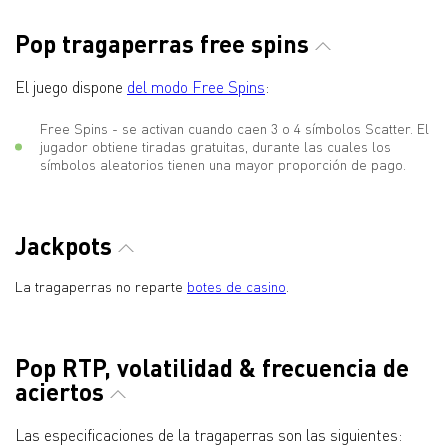
Pop tragaperras free spins
El juego dispone
del modo Free Spins
:
Free Spins - se activan cuando caen 3 o 4 símbolos Scatter. El
jugador obtiene tiradas gratuitas, durante las cuales los
símbolos aleatorios tienen una mayor proporción de pago.
Jackpots
La tragaperras no reparte
botes de casino
.
Pop RTP, volatilidad & frecuencia de
aciertos
Las especificaciones de la tragaperras son las siguientes: