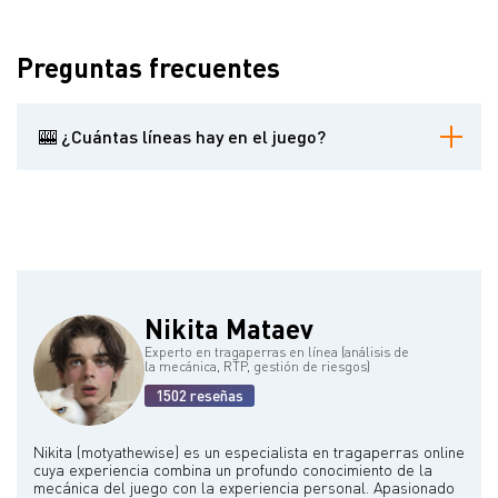
Preguntas frecuentes
🎰 ¿Cuántas líneas hay en el juego?
El juego tiene 256 líneas.
Nikita Mataev
Experto en tragaperras en línea (análisis de
la mecánica, RTP, gestión de riesgos)
1502 reseñas
Nikita (motyathewise) es un especialista en tragaperras online
cuya experiencia combina un profundo conocimiento de la
mecánica del juego con la experiencia personal. Apasionado