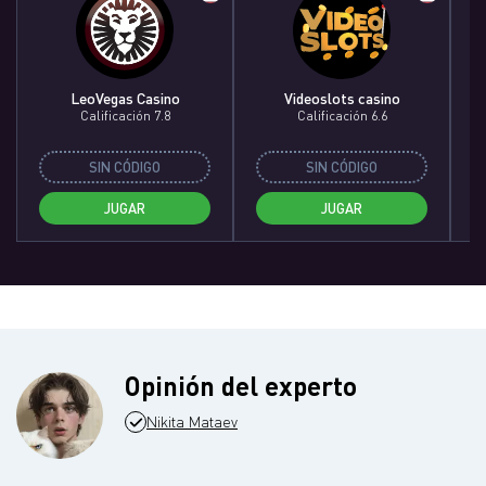
LeoVegas Casino
Videoslots сasino
Calificación 7.8
Calificación 6.6
SIN CÓDIGO
SIN CÓDIGO
JUGAR
JUGAR
Opinión del experto
Nikita Mataev