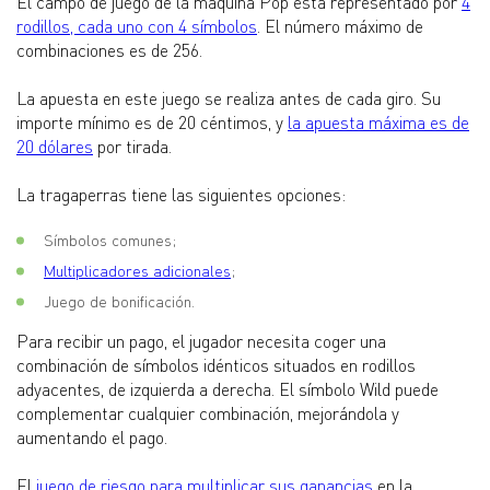
El campo de juego de la máquina Pop está representado por
4
rodillos, cada uno con 4 símbolos
. El número máximo de
combinaciones es de 256.
La apuesta en este juego se realiza antes de cada giro. Su
importe mínimo es de 20 céntimos, y
la apuesta máxima es de
20 dólares
por tirada.
La tragaperras tiene las siguientes opciones:
Símbolos comunes;
Multiplicadores adicionales
;
Juego de bonificación.
Para recibir un pago, el jugador necesita coger una
combinación de símbolos idénticos situados en rodillos
adyacentes, de izquierda a derecha. El símbolo Wild puede
complementar cualquier combinación, mejorándola y
aumentando el pago.
El
juego de riesgo para multiplicar sus ganancias
en la