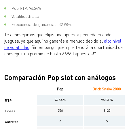
Pop RTP: 96,54%;
Volatilidad: alta;
Frecuencia de ganancias: 32,98%.
Te aconsejamos que elijas una apuesta pequeña cuando
juegues, ya que aquí no ganarás a menudo debido al
alto nivel
de volatilidad
. Sin embargo, ¡siempre tendrá la oportunidad de
conseguir un premio de hasta 66960 apuestas!".
Comparación Pop slot con análogos
Pop
Brick Snake 2000
96.54 %
96.03 %
RTP
256
3125
Líneas
4
5
Carretes