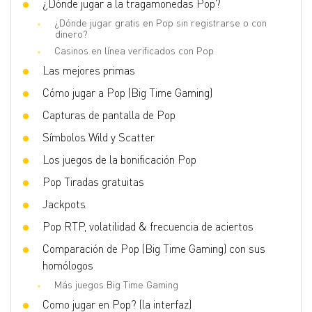
Jokers
¿Dónde jugar a la tragamonedas Pop?
Sí
¿Dónde jugar gratis en Pop sin registrarse o con
Scatter
Sí
dinero?
Los juegos de bonificación
Free Spins, Random Multiplier
Casinos en línea verificados con Pop
Las mejores primas
La volatilidad
High
Cómo jugar a Pop (Big Time Gaming)
Slot 3D
No
Capturas de pantalla de Pop
Respins
No
Símbolos Wild y Scatter
Free spins
Sí
Los juegos de la bonificación Pop
Pop Tiradas gratuitas
Jackpots
Pop RTP, volatilidad & frecuencia de aciertos
Comparación de Pop (Big Time Gaming) con sus
homólogos
Más juegos Big Time Gaming
Como jugar en Pop? (la interfaz)