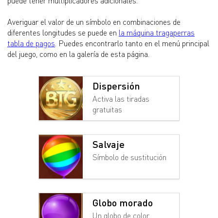
puede tener multiplicadores adicionales.
Averiguar el valor de un símbolo en combinaciones de
diferentes longitudes se puede en
la máquina tragaperras
tabla de pagos
. Puedes encontrarlo tanto en el menú principal
del juego, como en la galería de esta página.
Dispersión
Activa las tiradas
gratuitas
Salvaje
Símbolo de sustitución
Globo morado
Un globo de color