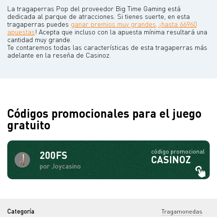
La tragaperras Pop del proveedor Big Time Gaming está
dedicada al parque de atracciones. Si tienes suerte, en esta
tragaperras puedes
ganar premios muy grandes, ¡hasta 66960
apuestas
! Acepta que incluso con la apuesta mínima resultará una
cantidad muy grande.
Te contaremos todas las características de esta tragaperras más
adelante en la reseña de Casinoz.
Códigos promocionales para el juego
gratuito
código promocional
200FS
CASINOZ
por Joycasino
Categoría
Tragamonedas