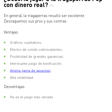
con dinero real?
En general, la tragaperras resultó ser excelente.
Destaquemos sus pros y sus contras.
Ventajas:
Gráficos cualitativos;
Efectos de sonido sobresalientes;
Posibilidad de grandes ganancias;
Interesante juego de bonificación;
Amplia gama de apuestas
;
Alta volatilidad.
Desventajas:
No es el juego más variado.