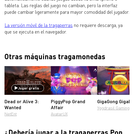
tableta. Las reglas del juego no cambian, pero la interfaz
puede cambiar ligeramente para mayor comodidad del jugador.
La versión móvil de la tragaperras
no requiere descarga, ya
que se ejecuta en el navegador.
Otras máquinas tragamonedas
Jugar gratis
Dead or Alive 3:
PiggyPop Grand
GigaGong GigaBl
Wanted
Affair
Yggdrasil Gaming
NetEnt
AvatarUX
¿Debería jugar a la tragaperras Pop