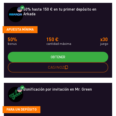
50% hasta 150 € en tu primer depósito en
Arkada
APUESTA MÍNIMA
50%
150 €
x30
bonus
cantidad máxima
juego
OBTENER
CASINOZ
Bonificación por invitación en Mr. Green
PARA UN DEPÓSITO