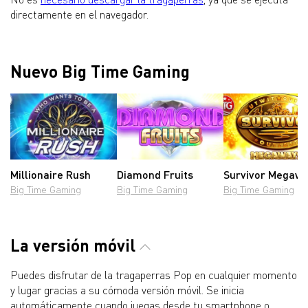
directamente en el navegador.
Nuevo Big Time Gaming
Millionaire Rush
Diamond Fruits
Survivor Megaw
Big Time Gaming
Big Time Gaming
Big Time Gaming
La versión móvil
Puedes disfrutar de la tragaperras Pop en cualquier momento
y lugar gracias a su cómoda versión móvil. Se inicia
automáticamente cuando juegas desde tu smartphone o