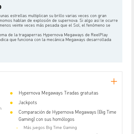
o
unas estrellas multiplican su brillo varias veces con gran
rónomos hablan de explosión de supernova. Si algo así le ocurre
 menos veinte veces más pesada que el Sol, el fenómeno se
 tema de la tragaperras Hypernova Megaways de ReelPlay
indica que funciona con la mecánica Megaways desarrollada
Hypernova Megaways Tiradas gratuitas
Jackpots
Comparación de Hypernova Megaways (Big Time
Gaming) con sus homólogos
Más juegos Big Time Gaming