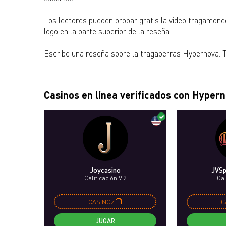
Los lectores pueden probar gratis la video tragamone
logo en la parte superior de la reseña.
Escribe una reseña sobre la tragaperras Hypernova. T
Casinos en línea verificados con Hyp
Joycasino
JVSp
Calificación 9.2
Cal
CASINOZ
C
JUGAR