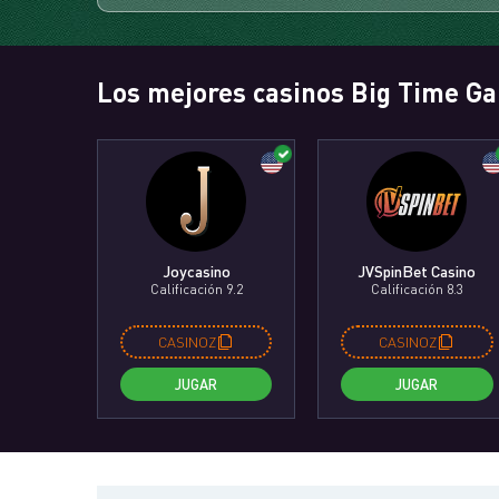
Los mejores casinos Big Time G
Joycasino
JVSpinBet Casino
Calificación 9.2
Calificación 8.3
CASINOZ
CASINOZ
JUGAR
JUGAR