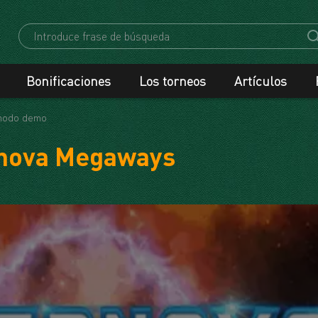
Bonificaciones
Los torneos
Artículos
modo demo
nova Megaways