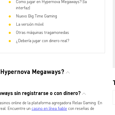
Como jugar en Hypernova Megaways? (la
interfaz)
Nuevo Big Time Gaming
La versión móvil
Otras máquinas tragamonedas
¿Debería jugar con dinero real?
s Hypernova Megaways?
ways sin registrarse o con dinero?
casinos online de la plataforma agregadora Relax Gaming. En
real. Encuentre un
casino en línea fiable
con reseñas de