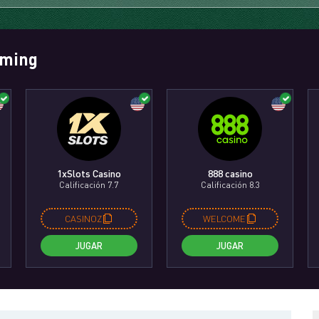
aming
1xSlots Casino
888 casino
Calificación 7.7
Calificación 8.3
CASINOZ
WELCOME
JUGAR
JUGAR