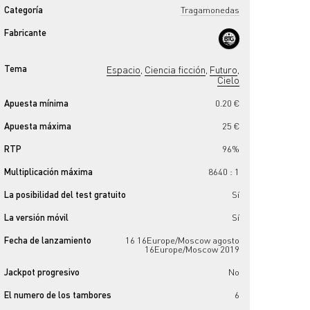
Categoría
Tragamonedas
Fabricante
Tema
Espacio
Ciencia ficción
Futuro
,
,
,
Cielo
Apuesta mínima
0.20 €
Apuesta máxima
25 €
RTP
96%
Multiplicación máxima
8640 : 1
La posibilidad del test gratuito
Sí
La versión móvil
Sí
Fecha de lanzamiento
16 16Europe/Moscow agosto
16Europe/Moscow 2019
Jackpot progresivo
No
El numero de los tambores
6