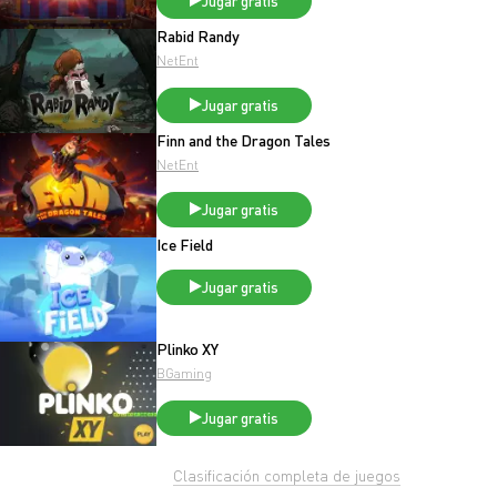
Jugar gratis
Rabid Randy
NetEnt
Jugar gratis
Finn and the Dragon Tales
NetEnt
Jugar gratis
Ice Field
Jugar gratis
Plinko XY
BGaming
Jugar gratis
Clasificación completa de juegos