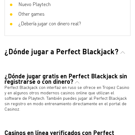
Nuevo Playtech
Other games
¿Debería jugar con dinero real?
¿Dónde jugar a Perfect Blackjack?
¿Dónde jugar gratis en Perfect Blackjack sin
registrarse o con dinero?
Perfect Blackjack con interfaz en ruso se ofrece en Tropez Casino
y en algunos otros modernos casinos online que utilizan el
software de Playtech. También puedes jugar al Perfect Blackjack
sin registro en modo entrenamiento directamente en el portal de
Casinoz.
Casinos en línea verificados con Perfect