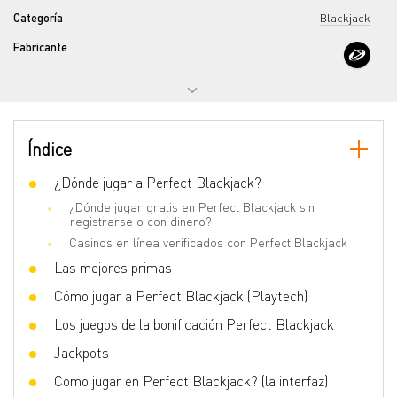
Categoría
Blackjack
Fabricante
Índice
¿Dónde jugar a Perfect Blackjack?
¿Dónde jugar gratis en Perfect Blackjack sin
registrarse o con dinero?
Casinos en línea verificados con Perfect Blackjack
Las mejores primas
Cómo jugar a Perfect Blackjack (Playtech)
Los juegos de la bonificación Perfect Blackjack
Jackpots
Como jugar en Perfect Blackjack? (la interfaz)