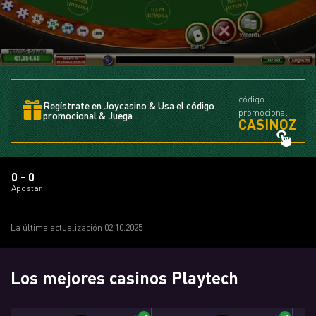
código
Regístrate en Joycasino & Usa el código
promocional
promocional & Juega
CASINOZ
0 - 0
Apostar
La última actualización 02.10.2025
Los mejores casinos Playtech