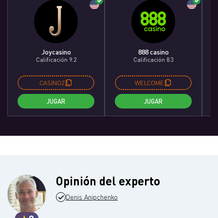
Joycasino
888 casino
Calificación 9.2
Calificación 8.3
CASINOZ
WELCOME
JUGAR
JUGAR
Opinión del experto
Denis Anipchenko