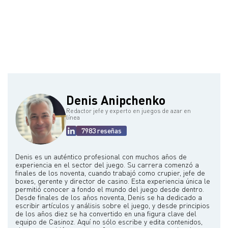
Denis Anipchenko
Redactor jefe y experto en juegos de azar en
línea
7983 reseñas
Denis es un auténtico profesional con muchos años de
experiencia en el sector del juego. Su carrera comenzó a
finales de los noventa, cuando trabajó como crupier, jefe de
boxes, gerente y director de casino. Esta experiencia única le
permitió conocer a fondo el mundo del juego desde dentro.
Desde finales de los años noventa, Denis se ha dedicado a
escribir artículos y análisis sobre el juego, y desde principios
de los años diez se ha convertido en una figura clave del
equipo de Casinoz. Aquí no sólo escribe y edita contenidos,