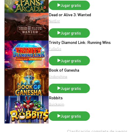
Jugar gratis
Dead or Alive 3: Wanted
NetEnt
Jugar gratis
Trinity Diamond Link: Running Wins
FuGaSo
Jugar gratis
Book of Ganesha
Endorphina
Jugar gratis
Robbits
Quickspin
Jugar gratis
Clasificación completa de juegos