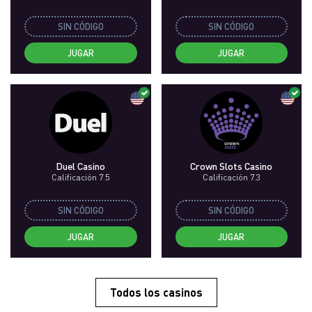
SIN CÓDIGO
SIN CÓDIGO
JUGAR
JUGAR
Duel Casino
Crown Slots Casino
Calificación 7.5
Calificación 7.3
SIN CÓDIGO
SIN CÓDIGO
JUGAR
JUGAR
Todos los casinos