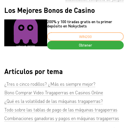
Los Mejores Bonos de Casino
200% y 100 tiradas gratis en tu primer
depósito en Nokycbets
WIN200
Obtener
Artículos por tema
¿Tres o cinco rodillos? ¿Más es siempre mejor?
Bono Comprar Video Tragaperras en Casinos Online
¿Qué es la volatilidad de las máquinas tragaperras?
Todo sobre las tablas de pago de las máquinas tragaperras
Combinaciones ganadoras y pagos en máquinas tragaperras