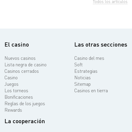
Todos los artículos
El casino
Las otras secciones
Nuevos casinos
Casino del mes
Lista negra de casino
Soft
Casinos cerrados
Estrategias
Casino
Noticias
Juegos
Sitemap
Los torneos
Casinos en tierra
Bonificaciones
Reglas de los juegos
Rewards
La cooperación