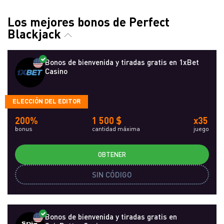
Los mejores bonos de Perfect
Blackjack
Bonos de bienvenida y tiradas gratis en 1xBet
Casino
ELECCIÓN DEL EDITOR
200%
1 500 $
x35
bonus
cantidad máxima
juego
OBTENER
SIN CÓDIGO
Bonos de bienvenida y tiradas gratis en