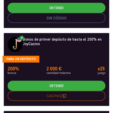
OBTENER
SIN CÓDIGO
Bonos de primer depósito de hasta el 200% en
JoyCasino
PARA UN DEPÓSITO
200%
2 000 €
x25
bonus
cantidad máxima
juego
OBTENER
CASINOZ