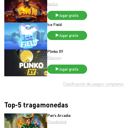
NetEnt
Jugar gratis
Ice Field
Jugar gratis
Plinko XY
BGaming
Jugar gratis
Clasificación de juegos completos
Top-5 tragamonedas
Pan’s Arcadia
Thunderkick