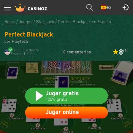
CASINOZ
JUGAR
ES
Home
Juegos
Blackjack
Perfect Blackjack en España
Perfect Blackjack
por Playtech
8
Disponible desde
/10
0 comentarios
Estados Unidos
Jugar gratis
100% gratis
Jugar online