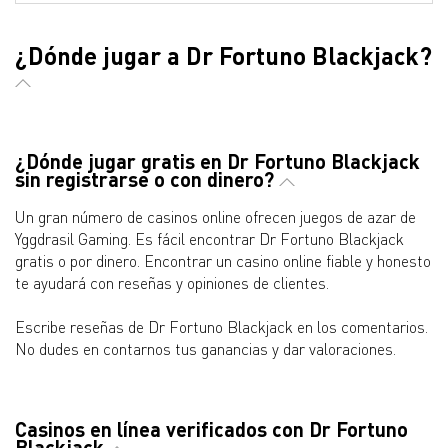
¿Dónde jugar a Dr Fortuno Blackjack?
¿Dónde jugar gratis en Dr Fortuno Blackjack
sin registrarse o con dinero?
Un gran número de casinos online ofrecen juegos de azar de
Yggdrasil Gaming. Es fácil encontrar Dr Fortuno Blackjack
gratis o por dinero. Encontrar un casino online fiable y honesto
te ayudará con reseñas y opiniones de clientes.
Escribe reseñas de Dr Fortuno Blackjack en los comentarios.
No dudes en contarnos tus ganancias y dar valoraciones.
Casinos en línea verificados con Dr Fortuno
Blackjack