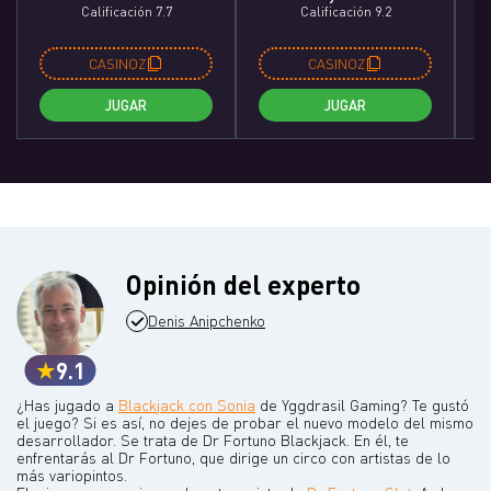
Calificación 7.7
Calificación 9.2
CASINOZ
CASINOZ
JUGAR
JUGAR
Opinión del experto
Denis Anipchenko
9.1
¿Has jugado a
Blackjack con Sonia
de Yggdrasil Gaming? Te gustó
el juego? Si es así, no dejes de probar el nuevo modelo del mismo
desarrollador. Se trata de Dr Fortuno Blackjack. En él, te
enfrentarás al Dr Fortuno, que dirige un circo con artistas de lo
más variopintos.