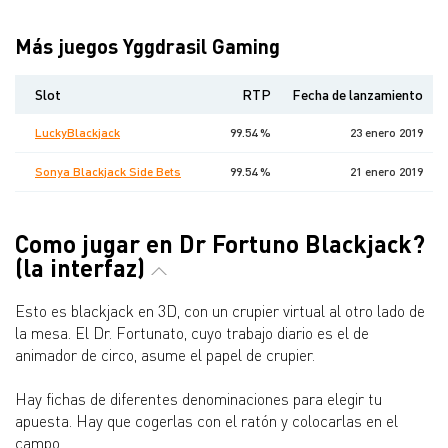
Más juegos Yggdrasil Gaming
Slot
RTP
Fecha de lanzamiento
LuckyBlackjack
99.54 %
23 enero 2019
Sonya Blackjack Side Bets
99.54 %
21 enero 2019
Como jugar en Dr Fortuno Blackjack?
(la interfaz)
Esto es blackjack en 3D, con un crupier virtual al otro lado de
la mesa. El Dr. Fortunato, cuyo trabajo diario es el de
animador de circo, asume el papel de crupier.
Hay fichas de diferentes denominaciones para elegir tu
apuesta. Hay que cogerlas con el ratón y colocarlas en el
campo.