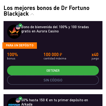
Los mejores bonos de Dr Fortuno
Blackjack
Bono de bienvenida del 100% y 100 tiradas
gratis en Aurora Casino
PARA UN DEPÓSITO
100%
100 000 ₽
x40
bonus
cantidad máxima
juego
OBTENER
SIN CÓDIGO
50% hasta 150 € en tu primer depósito en
Arkada