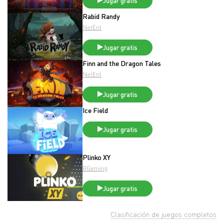
Jugar gratis
Rabid Randy
NetEnt
Jugar gratis
Finn and the Dragon Tales
NetEnt
Jugar gratis
Ice Field
Jugar gratis
Plinko XY
BGaming
Jugar gratis
Clasificación de juegos completos