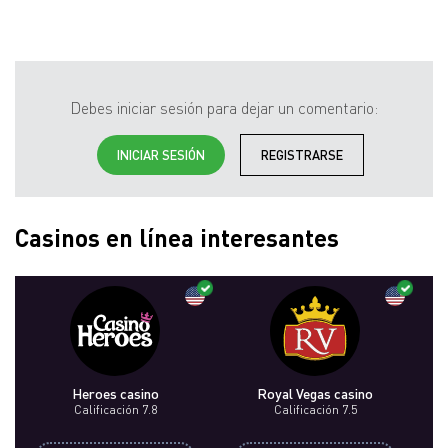
Debes iniciar sesión para dejar un comentario:
INICIAR SESIÓN
REGISTRARSE
Casinos en línea interesantes
Heroes casino
Royal Vegas сasino
Calificación 7.8
Calificación 7.5