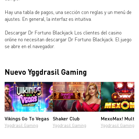
Hay una tabla de pagos, una sección con reglas y un menú de
ajustes. En general, la interfaz es intuitiva.
Descargar Dr Fortuno Blackjack Los clientes del casino
online no necesitan descargar Dr Fortuno Blackjack. El juego
se abre en el navegador.
Nuevo Yggdrasil Gaming
Vikings Go To Vegas
Shaker Club
MexoMax! Multi
Yggdrasil Gaming
Yggdrasil Gaming
Yggdrasil Gaming