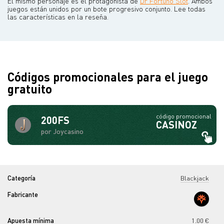
El mismo personaje es el protagonista de
Dr Fortuno Slot
. Ambos
juegos están unidos por un bote progresivo conjunto. Lee todas
las características en la reseña.
Códigos promocionales para el juego
gratuito
código promocional
200FS
CASINOZ
por Joycasino
Categoría
Blackjack
Fabricante
Apuesta mínima
1.00 €