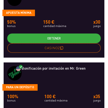
APUESTA MÍNIMA
50%
150 €
x30
bonus
cantidad máxima
juego
OBTENER
CASINOZ
Bonificación por invitación en Mr. Green
PARA UN DEPÓSITO
100%
100 €
x35
bonus
cantidad máxima
juego