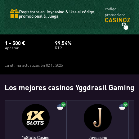
código
Regístrate en Joycasino & Usa el código
promocional
promocional & Juega
CASINOZ
1 - 500 €
99.54%
Apostar
RTP
La última actualización 02.10.2025
Los mejores casinos Yggdrasil Gaming
1xSlots Casino
Joycasino