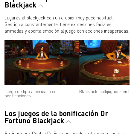
Blackjack
Jugarás al blackjack con un crupier muy poco habitual.
Gesticula constantemente, tiene expresiones faciales
animadas y aporta emoción al juego con acciones inesperadas.
Juego de tipo americano con
Blackjack multijugador en lín
bonificaciones
Los juegos de la bonificación Dr
Fortuno Blackjack
En Blackjack Contra Dr Fortuno, puede realizar una apuesta