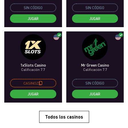
SIN CÓDIGO
SIN CÓDIGO
JUGAR
JUGAR
1xSlots Casino
Mr Green Casino
Calificación 7.7
Calificación 7.7
CASINOZ
SIN CÓDIGO
JUGAR
JUGAR
Todos los casinos