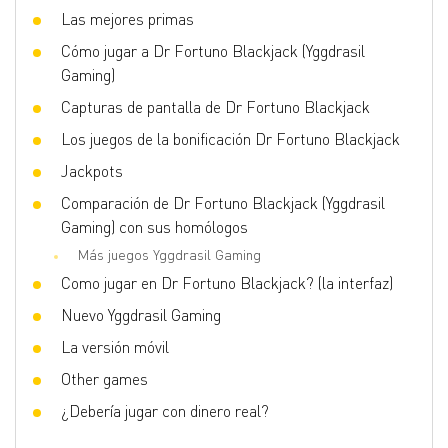
Las mejores primas
La paga por blackjack
3:2
Cómo jugar a Dr Fortuno Blackjack (Yggdrasil
Las funciones adicionales
Bonificaciones
Gaming)
Capturas de pantalla de Dr Fortuno Blackjack
Los juegos de la bonificación Dr Fortuno Blackjack
Jackpots
Comparación de Dr Fortuno Blackjack (Yggdrasil
Gaming) con sus homólogos
Más juegos Yggdrasil Gaming
Como jugar en Dr Fortuno Blackjack? (la interfaz)
Nuevo Yggdrasil Gaming
La versión móvil
Other games
¿Debería jugar con dinero real?