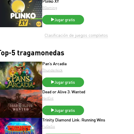
Plinko XY
BGaming
Jugar gratis
Clasificación de juegos completos
Top-5 tragamonedas
Pan’s Arcadia
Thunderkick
Jugar gratis
Dead or Alive 3: Wanted
NetEnt
Jugar gratis
Trinity Diamond Link: Running Wins
FuGaSo