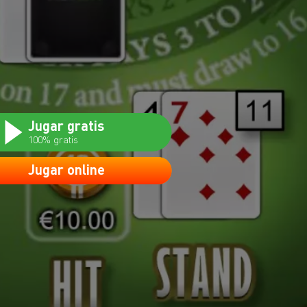
Jugar gratis
100% gratis
Jugar online