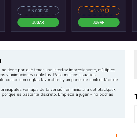
SIN CÓDIGO
CASINOZ
JUGAR
JUGAR
o
 no tiene por qué tener una interfaz impresionante, múltiples
cos y animaciones realistas. Para muchos usuarios,
 contar con reglas favorables y un panel de control fácil de
 principales ventajas de la versión en miniatura del blackjack
s porque es bastante discreto. Empieza a jugar – no podrás