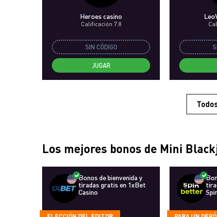
Heroes casino
Leo
Calificación 7.8
Cal
SIN CÓDIGO
S
JUGAR
Todos
Los mejores bonos de Mini Blac
Bonos de bienvenida y
Bon
tiradas gratis en 1xBet
tir
Casino
Spi
ELECCIÓN DEL EDITOR
PARA UN DEPÓ