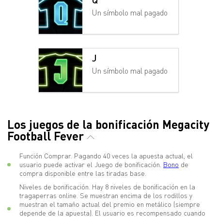
Un símbolo mal pagado
J
Un símbolo mal pagado
Los juegos de la bonificación Megacity
Football Fever
Función Comprar. Pagando 40 veces la apuesta actual, el
usuario puede activar el Juego de bonificación.
Bono
de
compra disponible entre las tiradas base.
Niveles de bonificación. Hay 8 niveles de bonificación en la
tragaperras online. Se muestran encima de los rodillos y
muestran el tamaño actual del premio en metálico (siempre
depende de la apuesta). El usuario es recompensado cuando