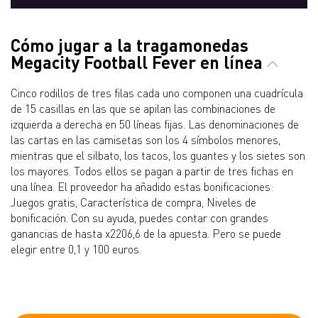
Cómo jugar a la tragamonedas
Megacity Football Fever en línea
Cinco rodillos de tres filas cada uno componen una cuadrícula
de 15 casillas en las que se apilan las combinaciones de
izquierda a derecha en 50 líneas fijas. Las denominaciones de
las cartas en las camisetas son los 4 símbolos menores,
mientras que el silbato, los tacos, los guantes y los sietes son
los mayores. Todos ellos se pagan a partir de tres fichas en
una línea. El proveedor ha añadido estas bonificaciones:
Juegos gratis, Característica de compra, Niveles de
bonificación. Con su ayuda, puedes contar con grandes
ganancias de hasta x2206,6 de la apuesta. Pero se puede
elegir entre 0,1 y 100 euros.