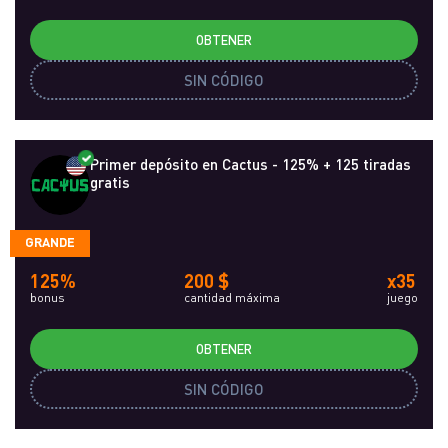
OBTENER
SIN CÓDIGO
Primer depósito en Cactus - 125% + 125 tiradas
gratis
GRANDE
125%
200 $
x35
bonus
cantidad máxima
juego
OBTENER
SIN CÓDIGO