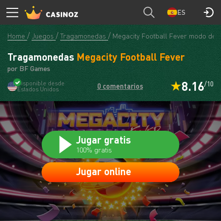
CASINOZ
JUGAR
ES
Home
Juegos
Tragamonedas
Megacity Football Fever modo de
Tragamonedas
Megacity Football Fever
por BF Games
8.16
Disponible desde
/10
0 comentarios
Estados Unidos
Jugar gratis
100% gratis
Jugar online