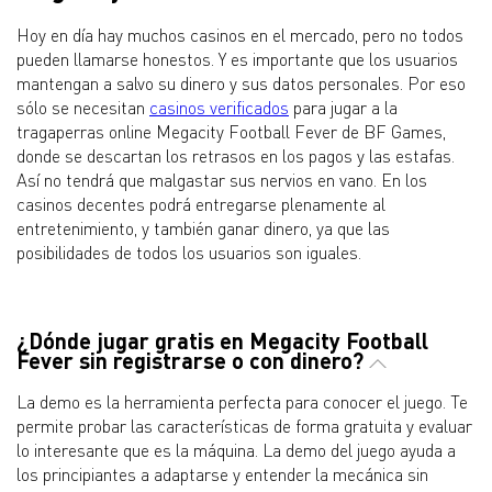
Hoy en día hay muchos casinos en el mercado, pero no todos
pueden llamarse honestos. Y es importante que los usuarios
mantengan a salvo su dinero y sus datos personales. Por eso
sólo se necesitan
casinos verificados
para jugar a la
tragaperras online Megacity Football Fever de BF Games,
donde se descartan los retrasos en los pagos y las estafas.
Así no tendrá que malgastar sus nervios en vano. En los
casinos decentes podrá entregarse plenamente al
entretenimiento, y también ganar dinero, ya que las
posibilidades de todos los usuarios son iguales.
¿Dónde jugar gratis en Megacity Football
Fever sin registrarse o con dinero?
La demo es la herramienta perfecta para conocer el juego. Te
permite probar las características de forma gratuita y evaluar
lo interesante que es la máquina. La demo del juego ayuda a
los principiantes a adaptarse y entender la mecánica sin