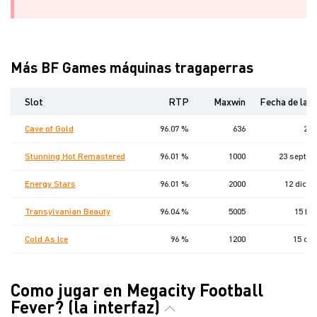
Más BF Games máquinas tragaperras
Slot
RTP
Maxwin
Fecha de lan
Cave of Gold
96.07 %
636
23 
Stunning Hot Remastered
96.01 %
1000
23 septie
Energy Stars
96.01 %
2000
12 dicie
Transylvanian Beauty
96.04 %
5005
15 fe
Cold As Ice
96 %
1200
15 oct
Como jugar en Megacity Football
Fever? (la interfaz)