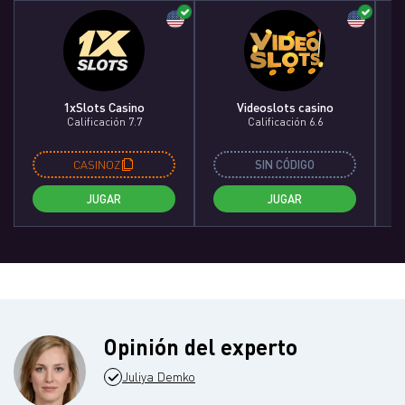
1xSlots Casino
Videoslots сasino
Calificación 7.7
Calificación 6.6
CASINOZ
SIN CÓDIGO
JUGAR
JUGAR
Opinión del experto
Juliya Demko