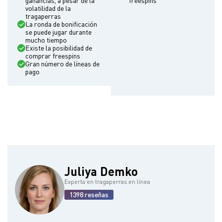
ganancias, a pesar de la
freespins
volatilidad de la
tragaperras
La ronda de bonificación
se puede jugar durante
mucho tiempo
Existe la posibilidad de
comprar freespins
Gran número de líneas de
pago
Juliya Demko
Experta en tragaperras en línea
1398 reseñas