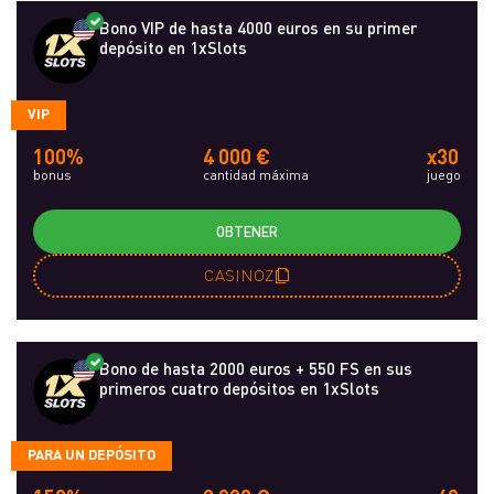
Bono VIP de hasta 4000 euros en su primer
depósito en 1xSlots
VIP
100%
4 000 €
x30
bonus
cantidad máxima
juego
OBTENER
CASINOZ
Bono de hasta 2000 euros + 550 FS en sus
primeros cuatro depósitos en 1xSlots
PARA UN DEPÓSITO