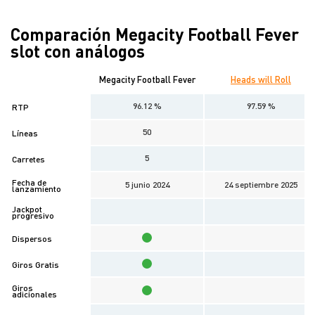
Comparación Megacity Football Fever
slot con análogos
Megacity Football Fever
Heads will Roll
96.12 %
97.59 %
RTP
50
Líneas
5
Carretes
Fecha de
5 junio 2024
24 septiembre 2025
lanzamiento
Jackpot
progresivo
Dispersos
Giros Gratis
Giros
adicionales