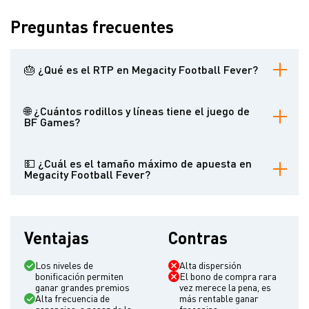
Preguntas frecuentes
🎂 ¿Qué es el RTP en Megacity Football Fever?
La tasa de rendimiento para el jugador es del 96,12%.
🌐 ¿Cuántos rodillos y líneas tiene el juego de
BF Games?
La tragaperras online ofrece 5 rodillos en 3 filas y 50 líneas de
pago fijas.
💵 ¿Cuál es el tamaño máximo de apuesta en
Megacity Football Fever?
Los jugadores pueden apostar un máximo de 100 euros.
Ventajas
Contras
Los niveles de
Alta dispersión
bonificación permiten
El bono de compra rara
ganar grandes premios
vez merece la pena, es
Alta frecuencia de
más rentable ganar