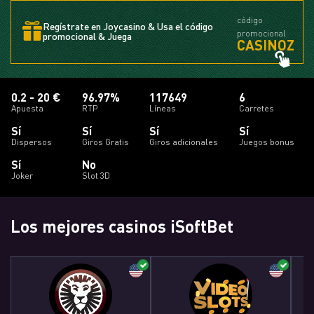
código
Regístrate en Joycasino & Usa el código
promocional
promocional & Juega
CASINOZ
0.2 - 20 €
96.97%
117649
6
Apuesta
RTP
Líneas
Carretes
Sí
Sí
Sí
Sí
Dispersos
Giros Gratis
Giros adicionales
Juegos bonus
Sí
No
Joker
Slot 3D
Los mejores casinos iSoftBet