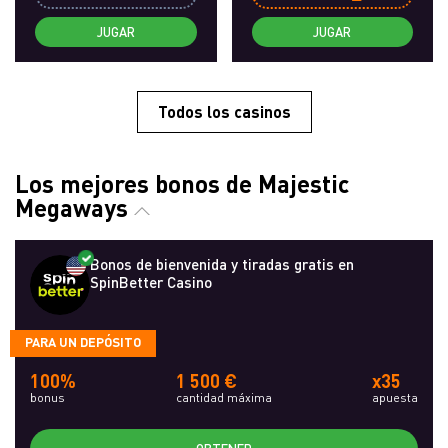
JUGAR
JUGAR
Todos los casinos
Los mejores bonos de Majestic
Megaways
Bonos de bienvenida y tiradas gratis en
SpinBetter Casino
PARA UN DEPÓSITO
100%
1 500 €
x35
bonus
cantidad máxima
apuesta