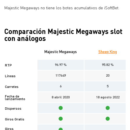
Majestic Megaways no tiene los botes acumulativos de iSoftBet.
Comparación Majestic Megaways slot
con análogos
Majestic Megaways
Sheep King
96.97 %
95.82 %
RTP
117649
20
Líneas
6
5
Carretes
Fecha de
8 abril 2020
18 agosto 2022
lanzamiento
Dispersos
Giros Gratis
Giros