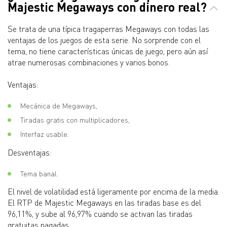
Majestic Megaways con dinero real?
Se trata de una típica tragaperras Megaways con todas las
ventajas de los juegos de esta serie. No sorprende con el
tema, no tiene características únicas de juego, pero aún así
atrae numerosas combinaciones y varios bonos.
Ventajas:
Mecánica de Megaways,
Tiradas gratis con multiplicadores,
Interfaz usable.
Desventajas:
Tema banal.
El nivel de volatilidad está ligeramente por encima de la media.
El RTP de Majestic Megaways en las tiradas base es del
96,11%, y sube al 96,97% cuando se activan las tiradas
gratuitas pagadas.