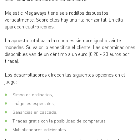
Majestic Megaways tiene seis rodillos dispuestos
verticalmente. Sobre ellos hay una fila horizontal. En ella
aparecen cuatro iconos.
La apuesta total para la ronda es siempre igual a veinte
monedas. Su valor lo especifica el cliente. Las denominaciones
disponibles van de un céntimo a un euro (0,20 - 20 euros por
tirada).
Los desarrolladores ofrecen las siguientes opciones en el
juego:
Símbolos ordinarios,
Imágenes especiales,
Ganancias en cascada,
Tiradas gratis con la posibilidad de comprarlas,
Multiplicadores adicionales.