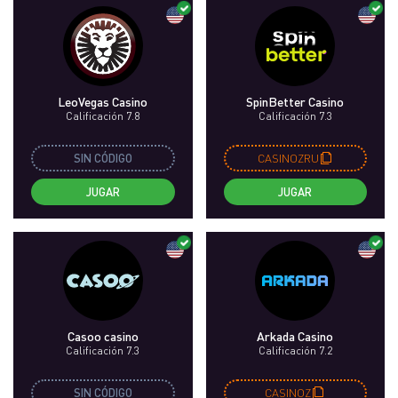
LeoVegas Casino
SpinBetter Casino
Calificación 7.8
Calificación 7.3
SIN CÓDIGO
CASINOZRU
JUGAR
JUGAR
Casoo casino
Arkada Casino
Calificación 7.3
Calificación 7.2
SIN CÓDIGO
CASINOZ