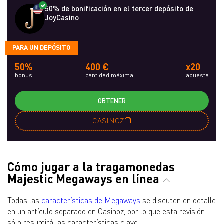
50% de bonificación en el tercer depósito de
JoyCasino
PARA UN DEPÓSITO
50%
400 €
x20
bonus
cantidad máxima
apuesta
OBTENER
CASINOZ
Cómo jugar a la tragamonedas
Majestic Megaways en línea
Todas las
características de Megaways
se discuten en detalle
en un artículo separado en Casinoz, por lo que esta revisión
sólo resumirá las características clave.