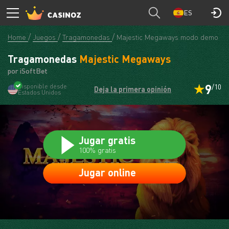
CASINOZ
JUGAR
ES
Home
Juegos
Tragamonedas
Majestic Megaways modo demo
Tragamonedas
Majestic Megaways
por iSoftBet
9
Disponible desde
/10
Deja la primera opinión
Estados Unidos
Jugar gratis
100% gratis
Jugar online