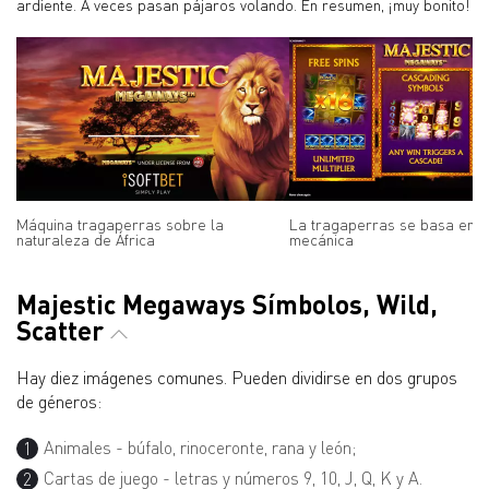
ardiente. A veces pasan pájaros volando. En resumen, ¡muy bonito!
Máquina tragaperras sobre la
La tragaperras se basa en l
naturaleza de África
mecánica
Majestic Megaways Símbolos, Wild,
Scatter
Hay diez imágenes comunes. Pueden dividirse en dos grupos
de géneros:
Animales - búfalo, rinoceronte, rana y león;
Cartas de juego - letras y números 9, 10, J, Q, K y A.