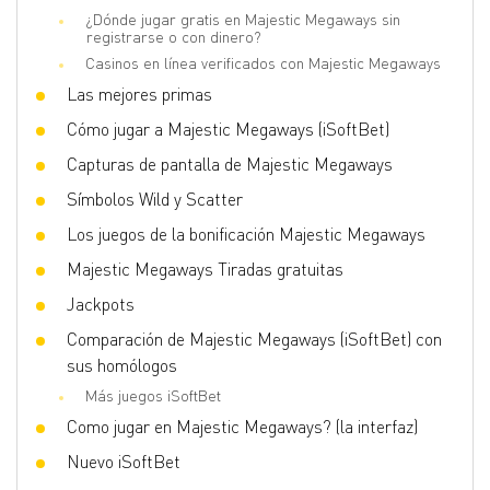
¿Dónde jugar gratis en Majestic Megaways sin
Los juegos de bonificación
Free Spins, Mystery Symbols, Multiplier,
registrarse o con dinero?
MegaWays, Avalanche, Cascading
Symbols, Buy Feature, Scatter symbols,
Casinos en línea verificados con Majestic Megaways
Multiway (+1024), Wild
Las mejores primas
La volatilidad
High
Cómo jugar a Majestic Megaways (iSoftBet)
Slot 3D
No
Capturas de pantalla de Majestic Megaways
Respins
Sí
Símbolos Wild y Scatter
Los multiplicadores adicionales
100
Los juegos de la bonificación Majestic Megaways
Free spins
Sí
Majestic Megaways Tiradas gratuitas
Jackpots
Comparación de Majestic Megaways (iSoftBet) con
sus homólogos
Más juegos iSoftBet
Como jugar en Majestic Megaways? (la interfaz)
Nuevo iSoftBet