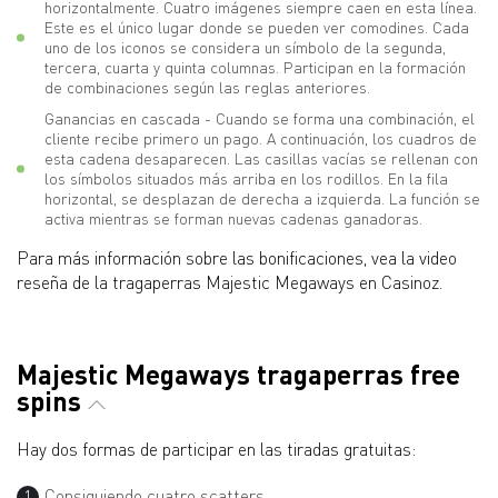
horizontalmente. Cuatro imágenes siempre caen en esta línea.
Este es el único lugar donde se pueden ver comodines. Cada
uno de los iconos se considera un símbolo de la segunda,
tercera, cuarta y quinta columnas. Participan en la formación
de combinaciones según las reglas anteriores.
Ganancias en cascada - Cuando se forma una combinación, el
cliente recibe primero un pago. A continuación, los cuadros de
esta cadena desaparecen. Las casillas vacías se rellenan con
los símbolos situados más arriba en los rodillos. En la fila
horizontal, se desplazan de derecha a izquierda. La función se
activa mientras se forman nuevas cadenas ganadoras.
Para más información sobre las bonificaciones, vea la video
reseña de la tragaperras Majestic Megaways en Casinoz.
Majestic Megaways tragaperras free
spins
Hay dos formas de participar en las tiradas gratuitas:
Consiguiendo cuatro scatters,