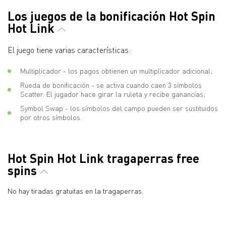
Los juegos de la bonificación Hot Spin
Hot Link
El juego tiene varias características:
Multiplicador - los pagos obtienen un multiplicador adicional;
Rueda de bonificación - se activa cuando caen 3 símbolos
Scatter. El jugador hace girar la ruleta y recibe ganancias;
Symbol Swap - los símbolos del campo pueden ser sustituidos
por otros símbolos.
Hot Spin Hot Link tragaperras free
spins
No hay tiradas gratuitas en la tragaperras.