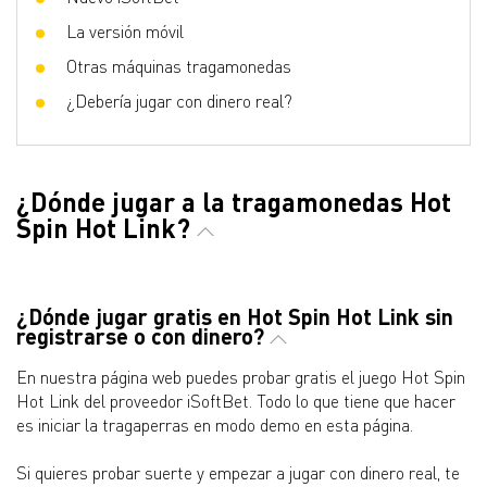
La versión móvil
Otras máquinas tragamonedas
¿Debería jugar con dinero real?
¿Dónde jugar a la tragamonedas Hot
Spin Hot Link?
¿Dónde jugar gratis en Hot Spin Hot Link sin
registrarse o con dinero?
En nuestra página web puedes probar gratis el juego Hot Spin
Hot Link del proveedor iSoftBet. Todo lo que tiene que hacer
es iniciar la tragaperras en modo demo en esta página.
Si quieres probar suerte y empezar a jugar con dinero real, te