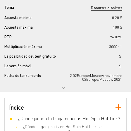
Tema
Ranuras clásicas
Apuesta mínima
0.20 $
Apuesta máxima
100 $
RTP
96.02%
Multiplicación máxima
3000 : 1
La posibilidad del test gratuito
Sí
La versión móvil
Sí
Fecha de lanzamiento
2 02Europe/Moscow noviembre
02Europe/Moscow 2021
Jackpot progresivo
No
El numero de los tambores
5
Índice
El numero de las líneas
20
Jokers
¿Dónde jugar a la tragamonedas Hot Spin Hot Link?
Sí
¿Dónde jugar gratis en Hot Spin Hot Link sin
Scatter
Sí