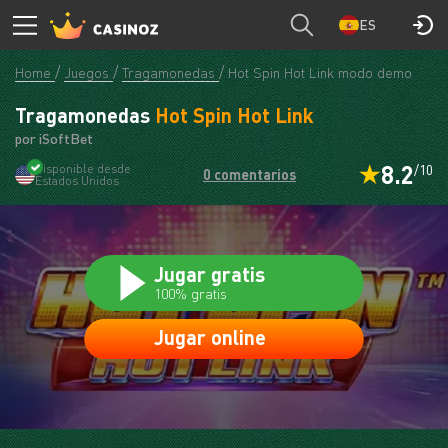
CASINOZ
JUGAR
ES
Home
Juegos
Tragamonedas
Hot Spin Hot Link modo demo
Tragamonedas
Hot Spin Hot Link
por iSoftBet
8.2
Disponible desde
/10
0 comentarios
Estados Unidos
Jugar gratis
100% gratis
Jugar online