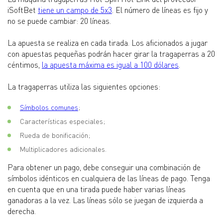
iSoftBet
tiene un campo de 5x3
. El número de líneas es fijo y
no se puede cambiar: 20 líneas.
La apuesta se realiza en cada tirada. Los aficionados a jugar
con apuestas pequeñas podrán hacer girar la tragaperras a 20
céntimos,
la apuesta máxima es igual a 100 dólares
.
La tragaperras utiliza las siguientes opciones:
Símbolos comunes
;
Características especiales;
Rueda de bonificación;
Multiplicadores adicionales.
Para obtener un pago, debe conseguir una combinación de
símbolos idénticos en cualquiera de las líneas de pago. Tenga
en cuenta que en una tirada puede haber varias líneas
ganadoras a la vez. Las líneas sólo se juegan de izquierda a
derecha.