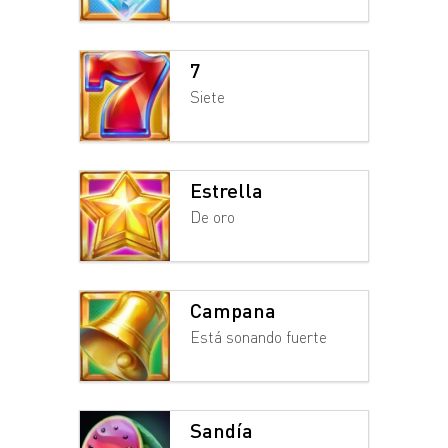
7
Siete
Estrella
De oro
Campana
Está sonando fuerte
Sandía