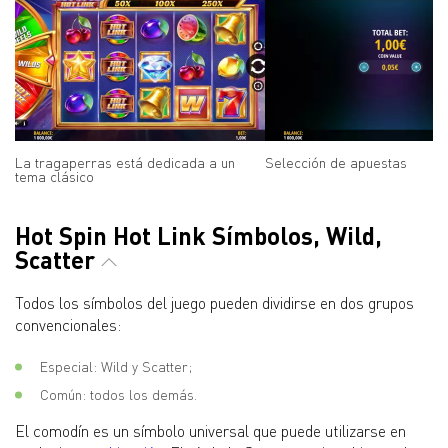
La tragaperras está dedicada a un
Selección de apuestas
tema clásico
Hot Spin Hot Link Símbolos, Wild,
Scatter
Todos los símbolos del juego pueden dividirse en dos grupos
convencionales:
Especial: Wild y Scatter;
Común: todos los demás.
El comodín es un símbolo universal que puede utilizarse en