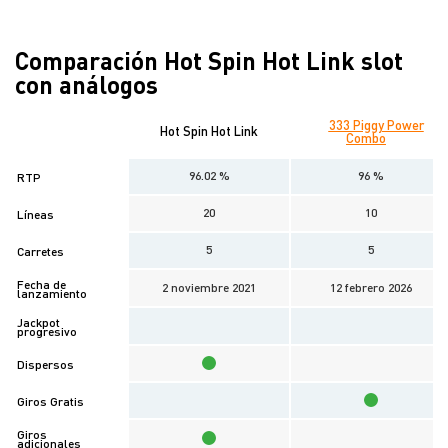
Comparación Hot Spin Hot Link slot
con análogos
333 Piggy Power
Hot Spin Hot Link
Combo
96.02 %
96 %
RTP
20
10
Líneas
5
5
Carretes
Fecha de
2 noviembre 2021
12 febrero 2026
lanzamiento
Jackpot
progresivo
Dispersos
Giros Gratis
Giros
adicionales