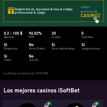
código
Regístrate en Joycasino & Usa el código
promocional
promocional & Juega
CASINOZ
0.2 - 100 $
96.02%
20
5
Apostar
RTP
Líneas
Carretes
Sí
No
Sí
Sí
Dispersos
Giros Gratis
Giros adicionales
Juegos bonus
Sí
No
Joker
slot 3D
La última actualización 15.07.2025
Los mejores casinos iSoftBet