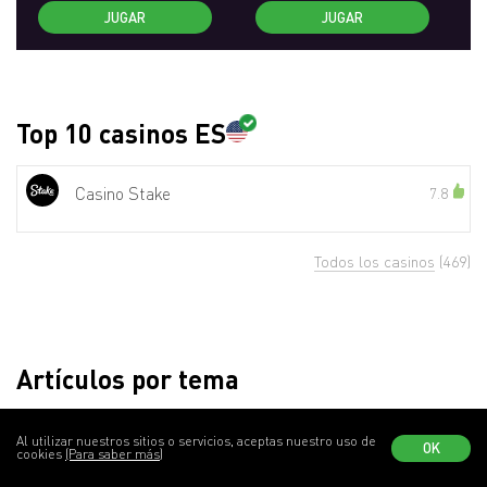
JUGAR
JUGAR
Top 10 casinos ES
Casino Stake
7.8
Todos los casinos
(469)
Artículos por tema
Tragaperras frías y calientes: ¿Mito o realidad?
Al utilizar nuestros sitios o servicios, aceptas nuestro uso de
OK
cookies
(Para saber más)
Tragaperras online sobre Blockbuster Movies