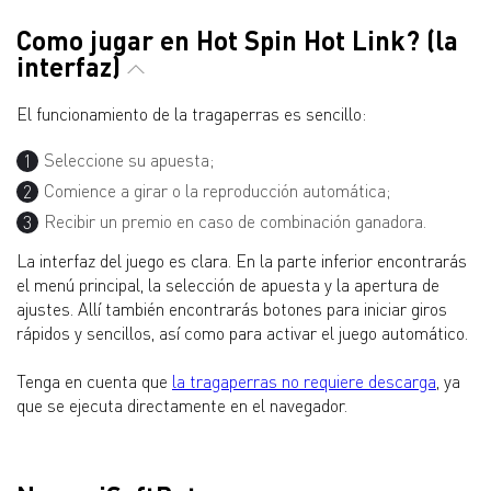
Como jugar en Hot Spin Hot Link? (la
interfaz)
El funcionamiento de la tragaperras es sencillo:
Seleccione su apuesta;
Comience a girar o la reproducción automática;
Recibir un premio en caso de combinación ganadora.
La interfaz del juego es clara. En la parte inferior encontrarás
el menú principal, la selección de apuesta y la apertura de
ajustes. Allí también encontrarás botones para iniciar giros
rápidos y sencillos, así como para activar el juego automático.
Tenga en cuenta que
la tragaperras no requiere descarga
, ya
que se ejecuta directamente en el navegador.