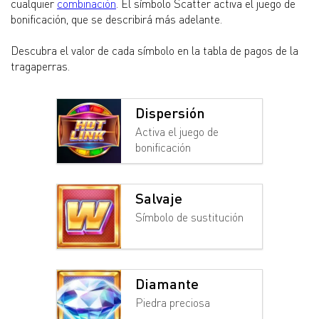
cualquier
combinación
. El símbolo Scatter activa el juego de
bonificación, que se describirá más adelante.
Descubra el valor de cada símbolo en la tabla de pagos de la
tragaperras.
Dispersión
Activa el juego de
bonificación
Salvaje
Símbolo de sustitución
Diamante
Piedra preciosa