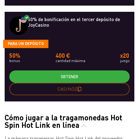
50% de bonificación en el tercer depósito de
JoyCasino
PARA UN DEPÓSITO
50%
400 €
x20
bonus
cantidad máxima
juego
OBTENER
CASINOZ
Cómo jugar a la tragamonedas Hot
Spin Hot Link en línea
La máquina tragaperras Hot Spin Hot Link del proveedor