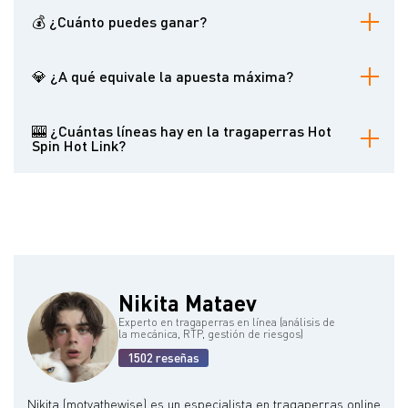
💰 ¿Cuánto puedes ganar?
Las ganancias máximas están limitadas a 3.000 apuestas.
💎 ¿A qué equivale la apuesta máxima?
La apuesta máxima en Hot Spin Hot Link es de 100 $.
🎰 ¿Cuántas líneas hay en la tragaperras Hot
Spin Hot Link?
El juego tiene 20 líneas.
Nikita Mataev
Experto en tragaperras en línea (análisis de
la mecánica, RTP, gestión de riesgos)
1502 reseñas
Nikita (motyathewise) es un especialista en tragaperras online