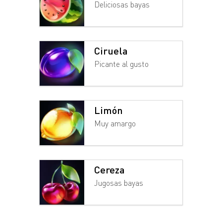
Deliciosas bayas
Ciruela
Picante al gusto
Limón
Muy amargo
Cereza
Jugosas bayas