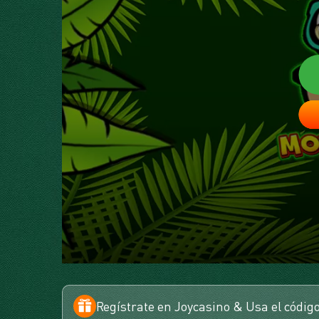
Regístrate en Joycasino & Usa el códi