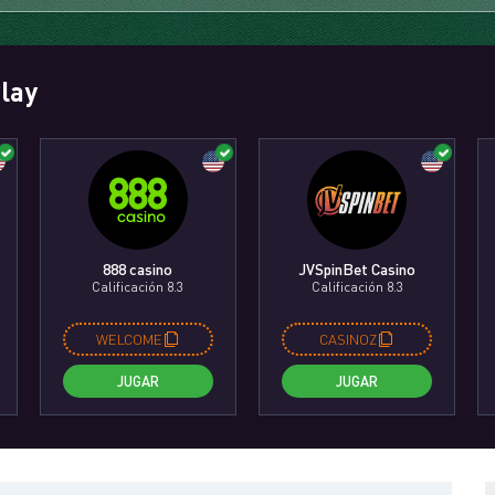
lay
888 casino
JVSpinBet Casino
Calificación 8.3
Calificación 8.3
WELCOME
CASINOZ
JUGAR
JUGAR