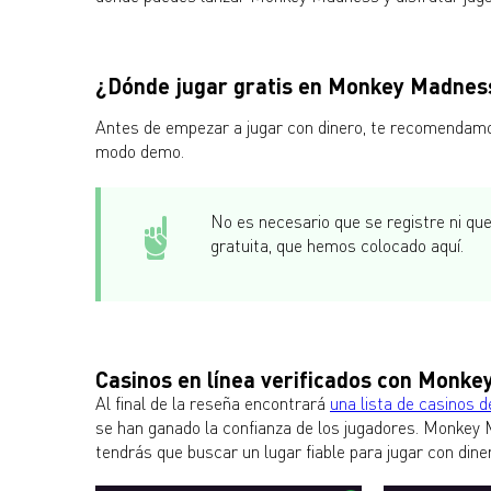
¿Dónde jugar gratis en Monkey Madness
Antes de empezar a jugar con dinero, te recomendamos
modo demo.
No es necesario que se registre ni que
gratuita, que hemos colocado aquí.
Casinos en línea verificados con Monk
Al final de la reseña encontrará
una lista de casinos 
se han ganado la confianza de los jugadores. Monkey M
tendrás que buscar un lugar fiable para jugar con diner