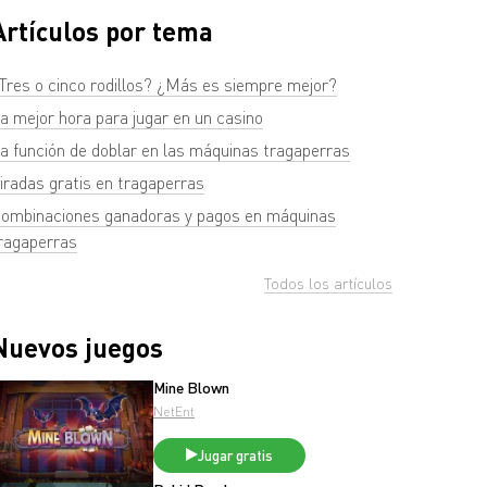
Artículos por tema
Tres o cinco rodillos? ¿Más es siempre mejor?
a mejor hora para jugar en un casino
a función de doblar en las máquinas tragaperras
iradas gratis en tragaperras
ombinaciones ganadoras y pagos en máquinas
ragaperras
Todos los artículos
Nuevos juegos
Mine Blown
NetEnt
Jugar gratis