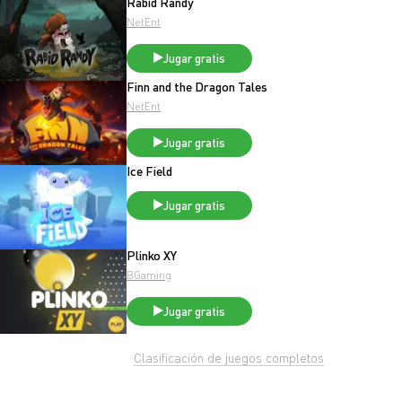
Rabid Randy
NetEnt
Jugar gratis
Finn and the Dragon Tales
NetEnt
Jugar gratis
Ice Field
Jugar gratis
Plinko XY
BGaming
Jugar gratis
Clasificación de juegos completos