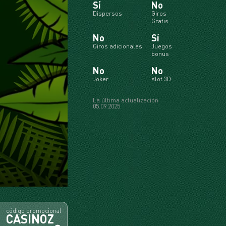
Sí
No
Dispersos
Giros
Gratis
No
Sí
Giros adicionales
Juegos
bonus
No
No
Joker
slot 3D
La última actualización
05.09.2025
código promocional
CASINOZ