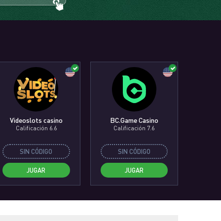
Videoslots сasino
BC.Game Casino
Calificación 6.6
Calificación 7.6
SIN CÓDIGO
SIN CÓDIGO
JUGAR
JUGAR