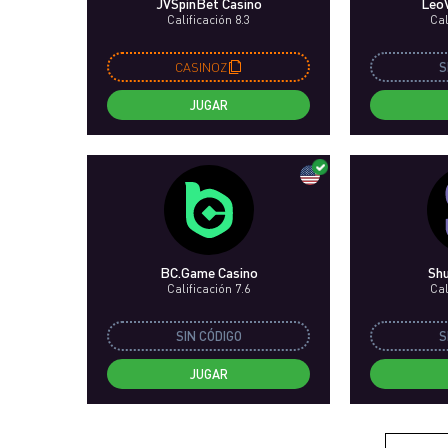
JVSpinBet Casino
Leo
Calificación 8.3
Cal
CASINOZ
S
JUGAR
BC.Game Casino
Shu
Calificación 7.6
Cal
SIN CÓDIGO
S
JUGAR