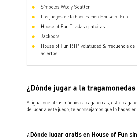
Símbolos Wild y Scatter
Los juegos de la bonificación House of Fun
House of Fun Tiradas gratuitas
Jackpots
House of Fun RTP, volatilidad & frecuencia de
aciertos
¿Dónde jugar a la tragamonedas
Al igual que otras máquinas tragaperras, esta tragape
de jugar a este juego, te aconsejamos que lo hagas en
¿Dónde jugar gratis en House of Fun sin