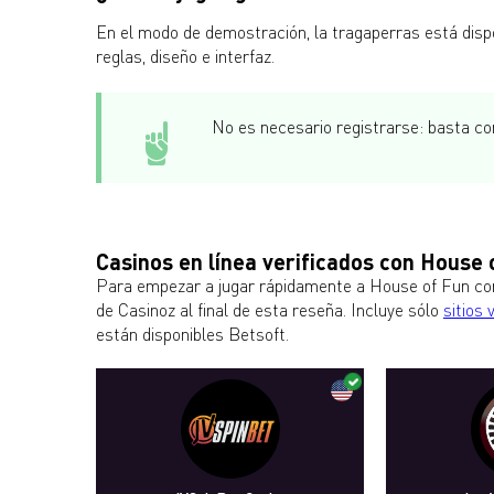
En el modo de demostración, la tragaperras está dispo
reglas, diseño e interfaz.
No es necesario registrarse: basta con 
Casinos en línea verificados con House
Para empezar a jugar rápidamente a House of Fun con d
de Casinoz al final de esta reseña. Incluye sólo
sitios 
están disponibles Betsoft.