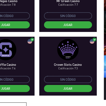
Vegas Casino
Mr Green Casino
ificación 7.8
Calificación 7.7
IN CÓDIGO
SIN CÓDIGO
JUGAR
JUGAR
ffle Casino
Crown Slots Casino
ificación 7.4
Calificación 7.3
IN CÓDIGO
SIN CÓDIGO
JUGAR
JUGAR