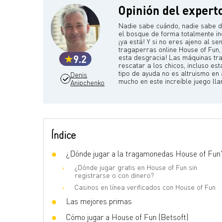
Opinión del expert
Nadie sabe cuándo, nadie sabe d
el bosque de forma totalmente i
¡ya está! Y si no eres ajeno al se
tragaperras online House of Fun, 
9.2
esta desgracia! Las máquinas tra
rescatar a los chicos, incluso e
tipo de ayuda no es altruismo en 
Denis
mucho en este increíble juego ll
Anipchenko
Índice
¿Dónde jugar a la tragamonedas House of Fun
¿Dónde jugar gratis en House of Fun sin
registrarse o con dinero?
Casinos en línea verificados con House of Fun
Las mejores primas
Cómo jugar a House of Fun (Betsoft)