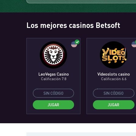
Los mejores casinos Betsoft
LeoVegas Casino
Videoslots сasino
Calificación 7.8
Calificación 6.6
SIN CÓDIGO
SIN CÓDIGO
JUGAR
JUGAR