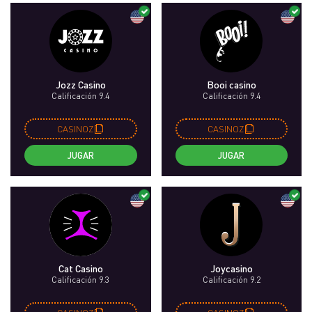
Jozz Casino
Booi casino
Calificación 9.4
Calificación 9.4
CASINOZ
CASINOZ
JUGAR
JUGAR
Cat Casino
Joycasino
Calificación 9.3
Calificación 9.2