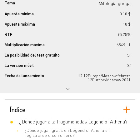
Tema
Mitología griega
Apuesta mínima
0.10 $
Apuesta máxima
10 $
RTP
95.75%
Multiplicación máxima
6549 : 1
La posibilidad del test gratuito
Sí
La versión móvil
Sí
Fecha de lanzamiento
12 12Europe/Moscow febrero
12Europe/Moscow 2021
Jackpot progresivo
No
El numero de los tambores
5
Índice
El numero de las líneas
10
Jokers
¿Dónde jugar a la tragamonedas Legend of Athena?
Sí
¿Dónde jugar gratis en Legend of Athena sin
Scatter
Sí
registrarse o con dinero?