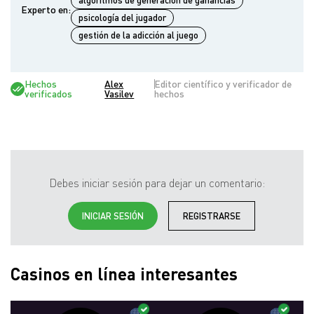
algoritmos de generación de ganancias
Experto en:
psicología del jugador
gestión de la adicción al juego
Hechos
Alex
Editor científico y verificador de
verificados
Vasilev
hechos
Debes iniciar sesión para dejar un comentario:
INICIAR SESIÓN
REGISTRARSE
Casinos en línea interesantes