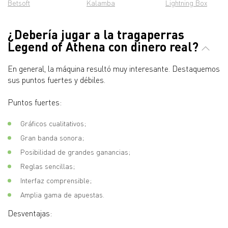
Betsoft
Kalamba
Lightning Box
¿Debería jugar a la tragaperras
Legend of Athena con dinero real?
En general, la máquina resultó muy interesante. Destaquemos
sus puntos fuertes y débiles.
Puntos fuertes:
Gráficos cualitativos;
Gran banda sonora;
Posibilidad de grandes ganancias;
Reglas sencillas;
Interfaz comprensible;
Amplia gama de apuestas.
Desventajas: