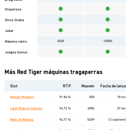
Dispersos
Giros Gratis
Joker
6549
10000
Máximo retiro
Juegos bonus
Más Red Tiger máquinas tragaperras
Slot
RTP
Maxwin
Fecha de lanzam
Mayan Mystery
91.84 %
500
18 mayo
Last Chance Saloon
94.72 %
4982
27 enero
Well of Wishes
94.71 %
5499
12 septiembre