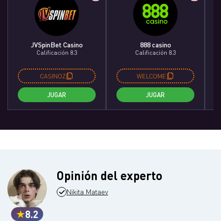
JVSpinBet Casino
888 casino
Calificación 8.3
Calificación 8.3
CASINOZ
WELCOME
JUGAR
JUGAR
Opinión del experto
Nikita Mataev
8.2