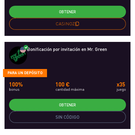
OBTENER
CASINOZ
Bonificación por invitación en Mr. Green
PARA UN DEPÓSITO
100%
100 €
x35
bonus
cantidad máxima
juego
OBTENER
SIN CÓDIGO