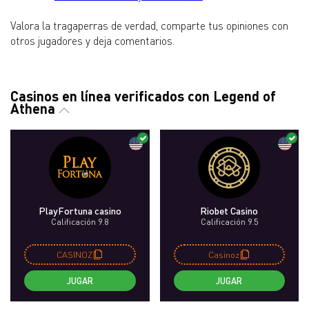
Valora la tragaperras de verdad, comparte tus opiniones con
otros jugadores y deja comentarios.
Casinos en línea verificados con Legend of
Athena
PlayFortuna casino
Riobet Casino
Calificación 9.8
Calificación 9.5
CASINOZ
Casinoz
JUGAR
JUGAR