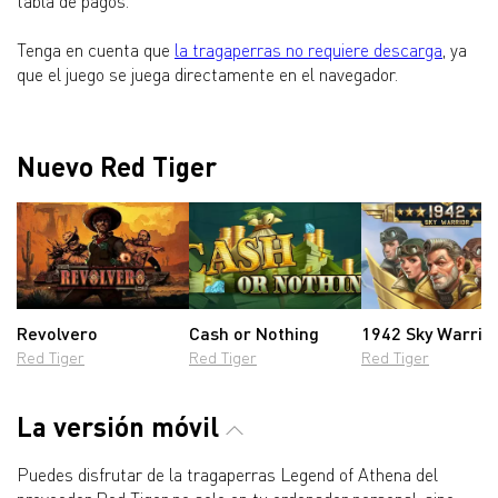
tabla de pagos.
Tenga en cuenta que
la tragaperras no requiere descarga
, ya
que el juego se juega directamente en el navegador.
Nuevo Red Tiger
Revolvero
Cash or Nothing
1942 Sky Warrio
Red Tiger
Red Tiger
Red Tiger
La versión móvil
Puedes disfrutar de la tragaperras Legend of Athena del