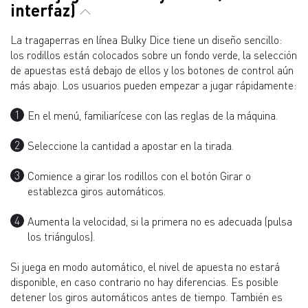
interfaz)
La tragaperras en línea Bulky Dice tiene un diseño sencillo:
los rodillos están colocados sobre un fondo verde, la selección
de apuestas está debajo de ellos y los botones de control aún
más abajo. Los usuarios pueden empezar a jugar rápidamente:
En el menú, familiarícese con las reglas de la máquina.
Seleccione la cantidad a apostar en la tirada.
Comience a girar los rodillos con el botón Girar o
establezca giros automáticos.
Aumenta la velocidad, si la primera no es adecuada (pulsa
los triángulos).
Si juega en modo automático, el nivel de apuesta no estará
disponible, en caso contrario no hay diferencias. Es posible
detener los giros automáticos antes de tiempo. También es