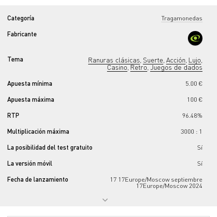
Categoría
Tragamonedas
Fabricante
Tema
Ranuras clásicas
Suerte
Acción
Lujo
,
,
,
,
Casino
Retro
Juegos de dados
,
,
Apuesta mínima
5.00 €
Apuesta máxima
100 €
RTP
96.48%
Multiplicación máxima
3000 : 1
La posibilidad del test gratuito
Sí
La versión móvil
Sí
Fecha de lanzamiento
17 17Europe/Moscow septiembre
17Europe/Moscow 2024
Jackpot progresivo
Sí