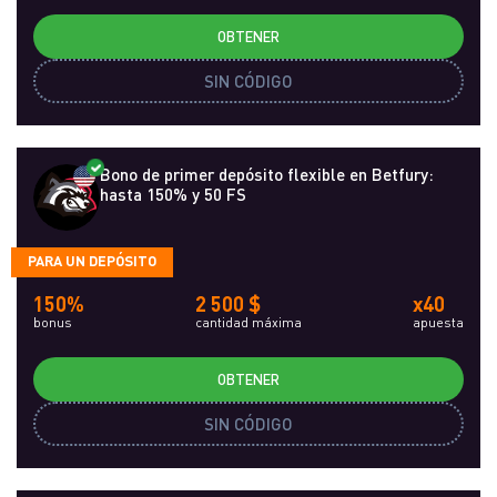
OBTENER
SIN CÓDIGO
Bono de primer depósito flexible en Betfury:
hasta 150% y 50 FS
PARA UN DEPÓSITO
150%
2 500 $
x40
bonus
cantidad máxima
apuesta
OBTENER
SIN CÓDIGO