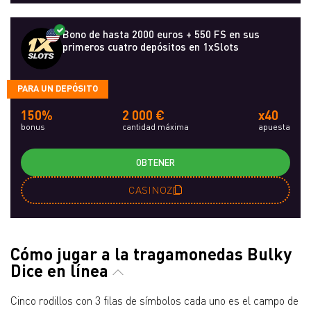
Bono de hasta 2000 euros + 550 FS en sus
primeros cuatro depósitos en 1xSlots
PARA UN DEPÓSITO
150%
2 000 €
x40
bonus
cantidad máxima
apuesta
OBTENER
CASINOZ
Cómo jugar a la tragamonedas Bulky
Dice en línea
Cinco rodillos con 3 filas de símbolos cada uno es el campo de