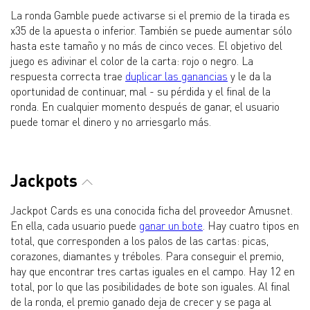
La ronda Gamble puede activarse si el premio de la tirada es
x35 de la apuesta o inferior. También se puede aumentar sólo
hasta este tamaño y no más de cinco veces. El objetivo del
juego es adivinar el color de la carta: rojo o negro. La
respuesta correcta trae
duplicar las ganancias
y le da la
oportunidad de continuar, mal - su pérdida y el final de la
ronda. En cualquier momento después de ganar, el usuario
puede tomar el dinero y no arriesgarlo más.
Jackpots
Jackpot Cards es una conocida ficha del proveedor Amusnet.
En ella, cada usuario puede
ganar un bote
. Hay cuatro tipos en
total, que corresponden a los palos de las cartas: picas,
corazones, diamantes y tréboles. Para conseguir el premio,
hay que encontrar tres cartas iguales en el campo. Hay 12 en
total, por lo que las posibilidades de bote son iguales. Al final
de la ronda, el premio ganado deja de crecer y se paga al