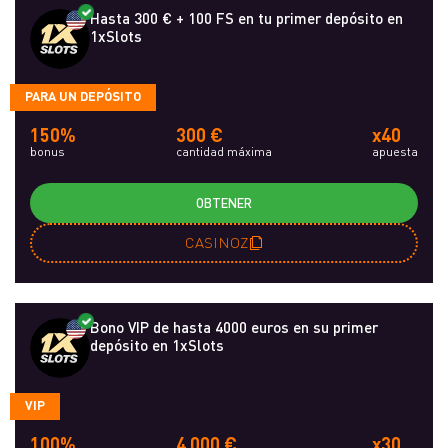
Hasta 300 € + 100 FS en tu primer depósito en
1xSlots
PARA UN DEPÓSITO
150%
300 €
x40
bonus
cantidad máxima
apuesta
OBTENER
CASINOZ
Bono VIP de hasta 4000 euros en su primer
depósito en 1xSlots
VIP
100%
4 000 €
x30