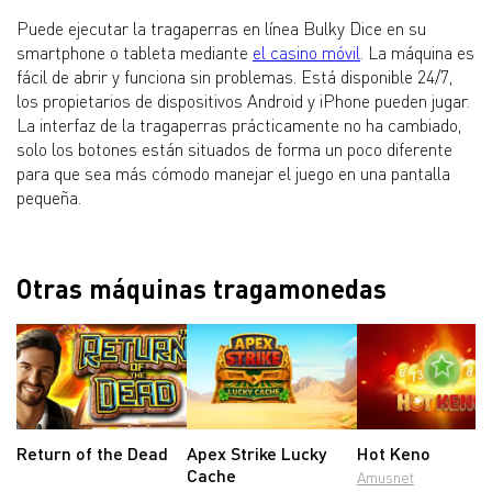
Puede ejecutar la tragaperras en línea Bulky Dice en su
smartphone o tableta mediante
el casino móvil
. La máquina es
fácil de abrir y funciona sin problemas. Está disponible 24/7,
los propietarios de dispositivos Android y iPhone pueden jugar.
La interfaz de la tragaperras prácticamente no ha cambiado,
solo los botones están situados de forma un poco diferente
para que sea más cómodo manejar el juego en una pantalla
pequeña.
Otras máquinas tragamonedas
Return of the Dead
Apex Strike Lucky
Hot Keno
Cache
Amusnet