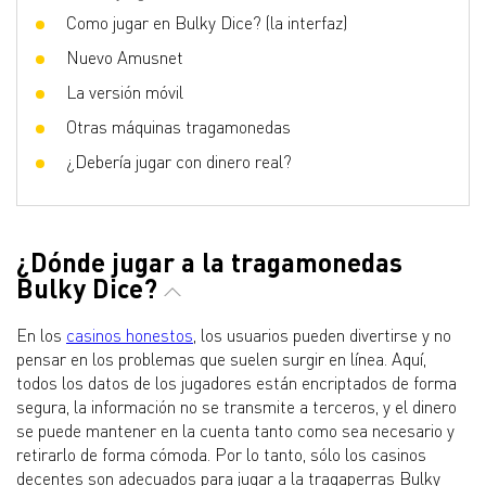
Como jugar en Bulky Dice? (la interfaz)
Nuevo Amusnet
La versión móvil
Otras máquinas tragamonedas
¿Debería jugar con dinero real?
¿Dónde jugar a la tragamonedas
Bulky Dice?
En los
casinos honestos
, los usuarios pueden divertirse y no
pensar en los problemas que suelen surgir en línea. Aquí,
todos los datos de los jugadores están encriptados de forma
segura, la información no se transmite a terceros, y el dinero
se puede mantener en la cuenta tanto como sea necesario y
retirarlo de forma cómoda. Por lo tanto, sólo los casinos
decentes son adecuados para jugar a la tragaperras Bulky