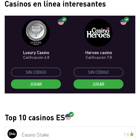
Casinos en línea interesantes
Luxury Casino
Heroes casino
Calificación 6.8
Calificación 7.8
SIN CÓDIGO
SIN CÓDIGO
JUGAR
JUGAR
Top 10 casinos ES
Casino Stake
7.8