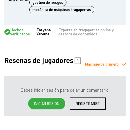
gestión de riesgos
mecánica de máquinas tragaperras
Hechos
Tatyana
Experta en tragaperras online y
verificados
Yarema
gestora de contenidos
Reseñas de jugadores
1
Más nuevos primero
Debes iniciar sesión para dejar un comentario:
INICIAR SESIÓN
REGISTRARSE