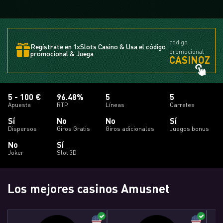
código
Regístrate en 1xSlots Casino & Usa el código
promocional
promocional & Juega
CASINOZ
5 - 100 €
96.48%
5
5
Apuesta
RTP
Líneas
Carretes
Sí
No
No
Sí
Dispersos
Giros Gratis
Giros adicionales
Juegos bonus
No
Sí
Joker
Slot 3D
Los mejores casinos Amusnet