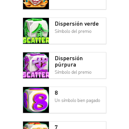
Dispersión verde
Símbolo del premio
Dispersión
púrpura
Símbolo del premio
8
Un símbolo bien pagado
7