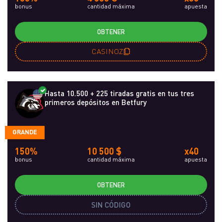
bonus
cantidad máxima
apuesta
OBTENER
CASINOZ
Hasta 10.500 + 225 tiradas gratis en tus tres
primeros depósitos en Betfury
GRANDE
150%
10 500 $
x40
bonus
cantidad máxima
apuesta
OBTENER
SIN CÓDIGO