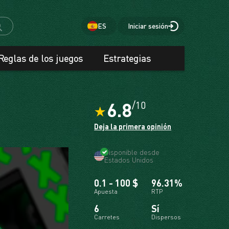
ES
Iniciar sesión
Reglas de los juegos
Estrategias
6.8
/10
Deja la primera opinión
Disponible desde
Estados Unidos
0.1 - 100 $
96.31%
Apuesta
RTP
6
Sí
Carretes
Dispersos