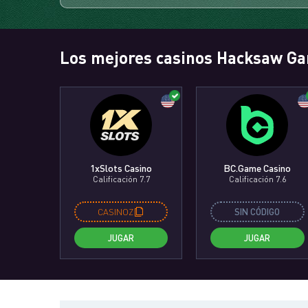
Los mejores casinos Hacksaw G
1xSlots Casino
BC.Game Casino
Calificación 7.7
Calificación 7.6
CASINOZ
SIN CÓDIGO
JUGAR
JUGAR