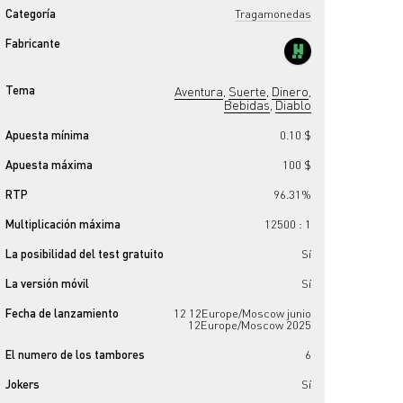
Categoría
Tragamonedas
Fabricante
Tema
Aventura
Suerte
Dinero
,
,
,
Bebidas
Diablo
,
Apuesta mínima
0.10 $
Apuesta máxima
100 $
RTP
96.31%
Multiplicación máxima
12500 : 1
La posibilidad del test gratuito
Sí
La versión móvil
Sí
Fecha de lanzamiento
12 12Europe/Moscow junio
12Europe/Moscow 2025
El numero de los tambores
6
Jokers
Sí