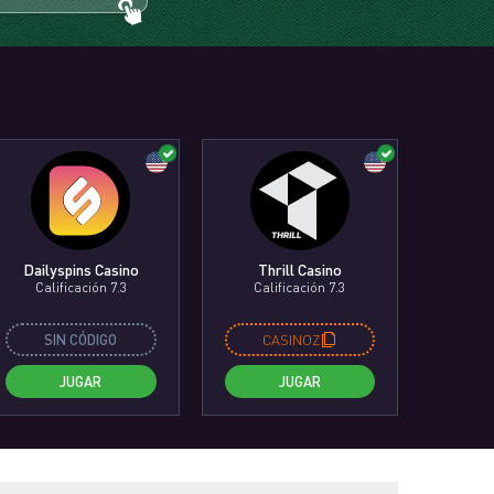
Dailyspins Casino
Thrill Casino
Calificación 7.3
Calificación 7.3
SIN CÓDIGO
CASINOZ
JUGAR
JUGAR