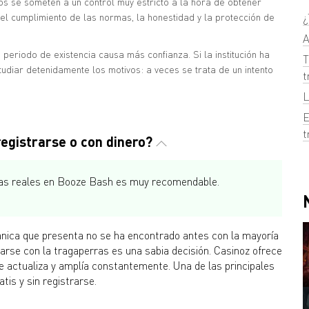
os se someten a un control muy estricto a la hora de obtener
l cumplimiento de las normas, la honestidad y la protección de
¿
A
o periodo de existencia causa más confianza. Si la institución ha
T
iar detenidamente los motivos: a veces se trata de un intento
t
L
E
t
registrarse o con dinero?
as reales en Booze Bash es muy recomendable.
ánica que presenta no se ha encontrado antes con la mayoría
zarse con la tragaperras es una sabia decisión. Casinoz ofrece
 actualiza y amplía constantemente. Una de las principales
atis y sin registrarse.