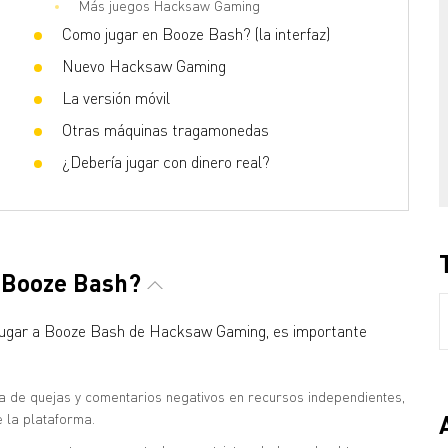
Más juegos Hacksaw Gaming
Como jugar en Booze Bash? (la interfaz)
Nuevo Hacksaw Gaming
La versión móvil
Otras máquinas tragamonedas
¿Debería jugar con dinero real?
s Booze Bash?
jugar a Booze Bash de Hacksaw Gaming, es importante
a de quejas y comentarios negativos en recursos independientes,
 la plataforma.