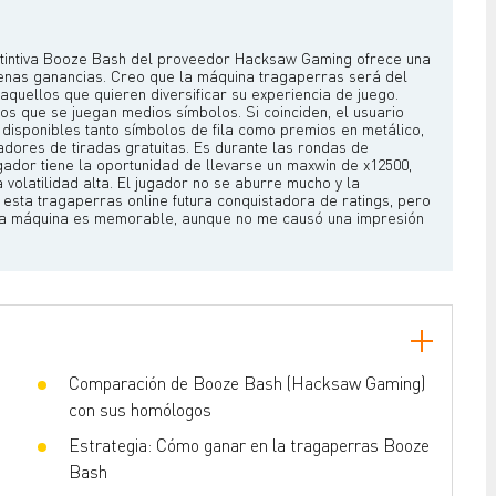
istintiva Booze Bash del proveedor Hacksaw Gaming ofrece una
nas ganancias. Creo que la máquina tragaperras será del
 aquellos que quieren diversificar su experiencia de juego.
los que se juegan medios símbolos. Si coinciden, el usuario
 disponibles tanto símbolos de fila como premios en metálico,
adores de tiradas gratuitas. Es durante las rondas de
ugador tiene la oportunidad de llevarse un maxwin de x12500,
 volatilidad alta. El jugador no se aburre mucho y la
a esta tragaperras online futura conquistadora de ratings, pero
 La máquina es memorable, aunque no me causó una impresión
Comparación de Booze Bash (Hacksaw Gaming)
con sus homólogos
Estrategia: Cómo ganar en la tragaperras Booze
Bash