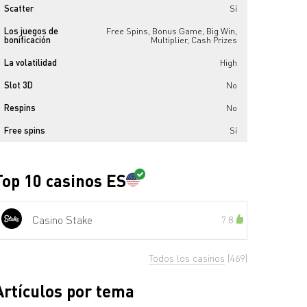
Scatter
Sí
Los juegos de
Free Spins, Bonus Game, Big Win,
bonificación
Multiplier, Cash Prizes
La volatilidad
High
Slot 3D
No
Respins
No
Free spins
Sí
Top 10 casinos ES
Casino Stake
7.8
Todos los casinos
(469)
Artículos por tema