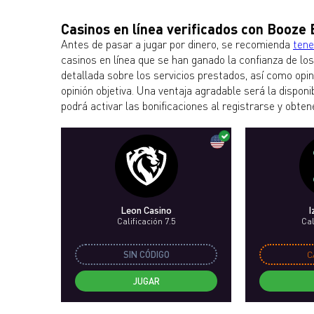
Casinos en línea verificados con Booze
Antes de pasar a jugar por dinero, se recomienda
tene
casinos en línea que se han ganado la confianza de l
detallada sobre los servicios prestados, así como opi
opinión objetiva. Una ventaja agradable será la dispon
podrá activar las bonificaciones al registrarse y obtene
Leon Casino
I
Calificación 7.5
Cal
SIN CÓDIGO
C
JUGAR