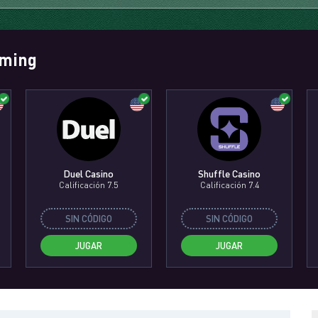
aming
Duel Casino
Shuffle Casino
Calificación 7.5
Calificación 7.4
SIN CÓDIGO
SIN CÓDIGO
JUGAR
JUGAR