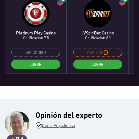
Platinum Play Casino
JVSpinBet Casino
Calificación 7.5
Calificación 8.3
SIN CÓDIGO
CASINOZ
JUGAR
JUGAR
Opinión del experto
Denis Anipchenko