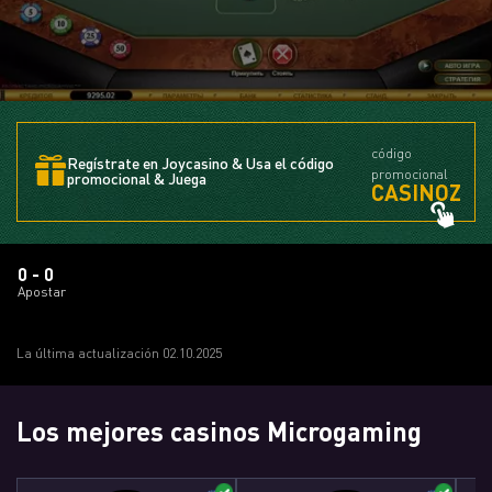
código
Regístrate en Joycasino & Usa el código
promocional
promocional & Juega
CASINOZ
0 - 0
Apostar
La última actualización 02.10.2025
Los mejores casinos Microgaming