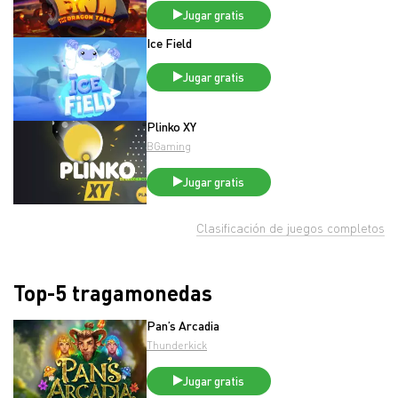
Jugar gratis
Ice Field
Jugar gratis
Plinko XY
BGaming
Jugar gratis
Clasificación de juegos completos
Top-5 tragamonedas
Pan’s Arcadia
Thunderkick
Jugar gratis