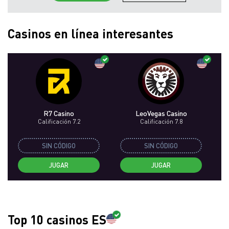
Casinos en línea interesantes
R7 Casino
LeoVegas Casino
Calificación 7.2
Calificación 7.8
SIN CÓDIGO
SIN CÓDIGO
JUGAR
JUGAR
Top 10 casinos ES