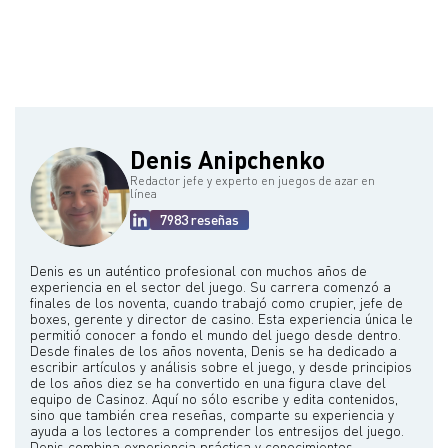
Denis Anipchenko
Redactor jefe y experto en juegos de azar en
línea
7983 reseñas
Denis es un auténtico profesional con muchos años de
experiencia en el sector del juego. Su carrera comenzó a
finales de los noventa, cuando trabajó como crupier, jefe de
boxes, gerente y director de casino. Esta experiencia única le
permitió conocer a fondo el mundo del juego desde dentro.
Desde finales de los años noventa, Denis se ha dedicado a
escribir artículos y análisis sobre el juego, y desde principios
de los años diez se ha convertido en una figura clave del
equipo de Casinoz. Aquí no sólo escribe y edita contenidos,
sino que también crea reseñas, comparte su experiencia y
ayuda a los lectores a comprender los entresijos del juego.
Denis combina experiencia práctica y conocimientos