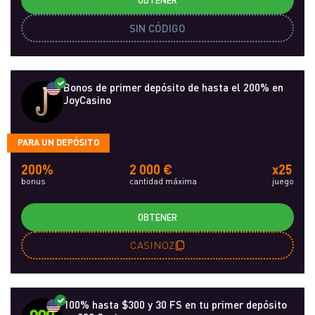
OBTENER
SIN CÓDIGO
Bonos de primer depósito de hasta el 200% en
JoyCasino
PARA UN DEPÓSITO
200%
2 000 €
x25
bonus
cantidad máxima
juego
OBTENER
CASINOZ
100% hasta $300 y 30 FS en tu primer depósito