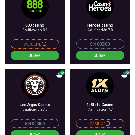
888 casino
Heroes casino
Calificación 8.3
Calificación 7.8
WELCOME
SIN CÓDIGO
JUGAR
JUGAR
LeoVegas Casino
1xSlots Casino
Calificación 7.8
Calificación 7.7
SIN CÓDIGO
CASINOZ