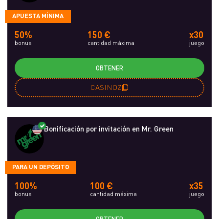
APUESTA MÍNIMA
50%
150 €
x30
bonus
cantidad máxima
juego
OBTENER
CASINOZ
Bonificación por invitación en Mr. Green
PARA UN DEPÓSITO
100%
100 €
x35
bonus
cantidad máxima
juego