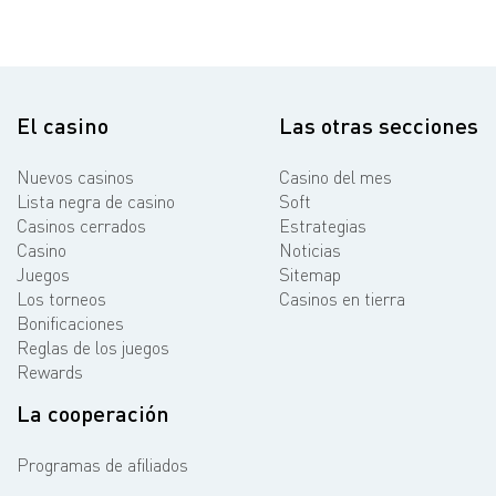
El casino
Las otras secciones
Nuevos casinos
Casino del mes
Lista negra de casino
Soft
Casinos cerrados
Estrategias
Casino
Noticias
Juegos
Sitemap
Los torneos
Casinos en tierra
Bonificaciones
Reglas de los juegos
Rewards
La cooperación
Programas de afiliados