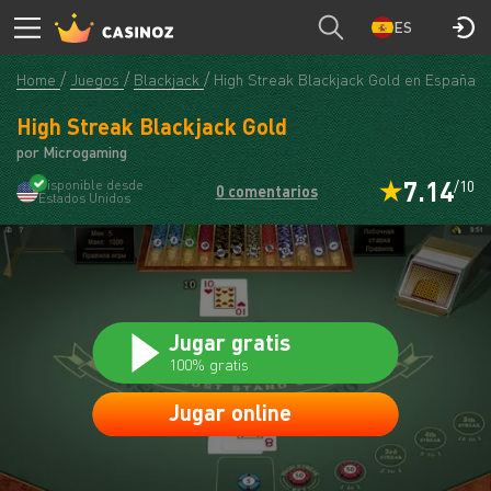
CASINOZ
JUGAR
ES
Home
Juegos
Blackjack
High Streak Blackjack Gold en España
High Streak Blackjack Gold
por Microgaming
7.14
Disponible desde
/10
0 comentarios
Estados Unidos
Jugar gratis
100% gratis
Jugar online