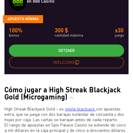
en 888 Casino
APUESTA MÍNIMA
100%
300 $
x30
bonus
cantidad máxima
juego
OBTENER
WELCOME
Cómo jugar a High Streak Blackjack
Gold (Microgaming)
High Streak Blackjack Gold – es
online blackjack
con apuestas
extra, que se juega con dos barajas estándar de cincuenta y dos
hojas por caja. Las cartas se barajan antes de cada reparto.
El rango de apuestas en Spin Palace Casino se extiende de cinco
a mil dólares en la caja principal y de cinco a doscientos dólares