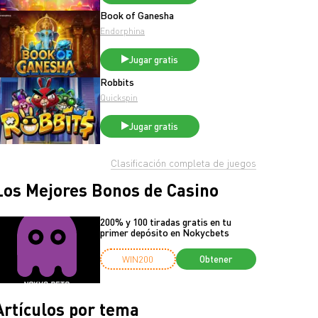
Book of Ganesha
Endorphina
Jugar gratis
Robbits
Quickspin
Jugar gratis
Clasificación completa de juegos
Los Mejores Bonos de Casino
200% y 100 tiradas gratis en tu
primer depósito en Nokycbets
WIN200
Obtener
Artículos por tema