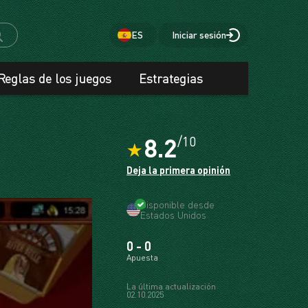
ES
Iniciar sesión
Reglas de los juegos
Estrategias
8.2
/10
Deja la primera opinión
Disponible desde
Estados Unidos
0 - 0
Apuesta
La última actualización
02.10.2025