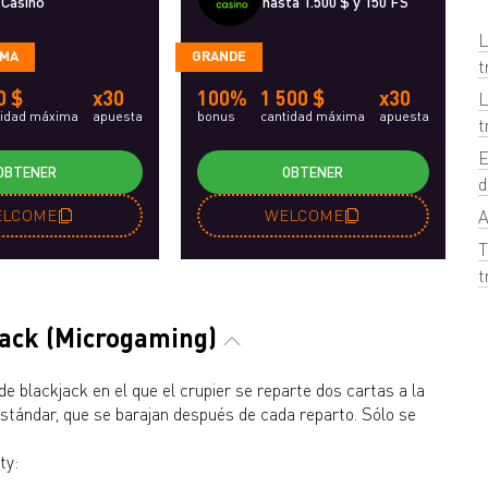
 Casino
hasta 1.500 $ y 150 FS
L
IMA
GRANDE
t
0 $
x30
100%
1 500 $
x30
L
tidad máxima
apuesta
bonus
cantidad máxima
apuesta
t
E
OBTENER
OBTENER
d
ELCOME
WELCOME
A
T
t
kjack (Microgaming)
e blackjack en el que el crupier se reparte dos cartas a la
 estándar, que se barajan después de cada reparto. Sólo se
ty: