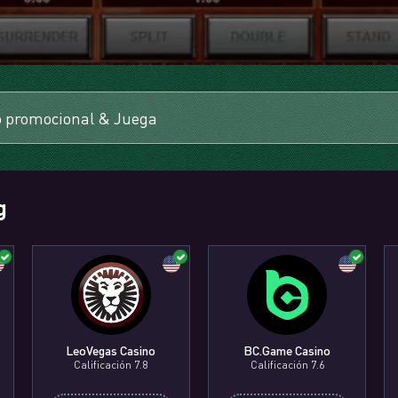
go promocional & Juega
g
LeoVegas Casino
BC.Game Casino
Calificación 7.8
Calificación 7.6