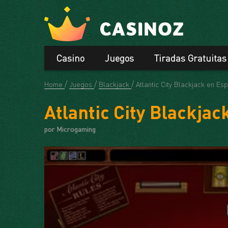
Casino
Juegos
Tiradas Gratuitas
Home
Juegos
Blackjack
Atlantic City Blackjack en Es
Atlantic City Blackjac
por Microgaming