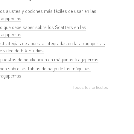
os ajustes y opciones más fáciles de usar en las
ragaperras
o que debe saber sobre los Scatters en las
ragaperras
strategias de apuesta integradas en las tragaperras
e vídeo de Elk Studios
puestas de bonificación en máquinas tragaperras
odo sobre las tablas de pago de las máquinas
ragaperras
Todos los artículos