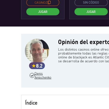
CASINOZ
SIN CÓDIGO
JUGAR
JUGAR
Opinión del expert
Los distintos casinos online ofr
probablemente todas las reglas d
online de blackjack es Atlantic Ci
se desarrolla de acuerdo con las 
8.2
Denis
Anipchenko
Índice