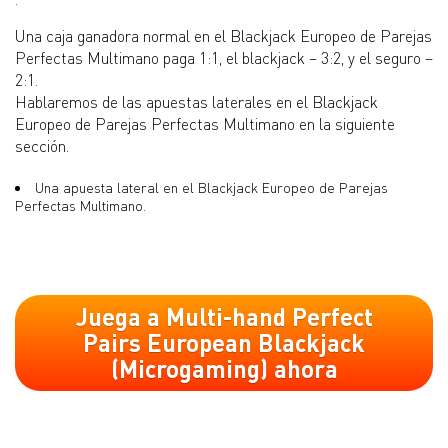
Una caja ganadora normal en el Blackjack Europeo de Parejas
Perfectas Multimano paga 1:1, el blackjack – 3:2, y el seguro –
2:1.
Hablaremos de las apuestas laterales en el Blackjack
Europeo de Parejas Perfectas Multimano en la siguiente
sección.
Una apuesta lateral en el Blackjack Europeo de Parejas
Perfectas Multimano.
Juega a Multi-hand Perfect
Pairs European Blackjack
(Microgaming) ahora