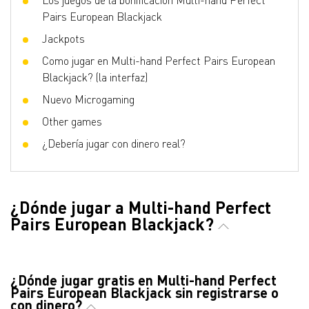
Pairs European Blackjack
Jackpots
Como jugar en Multi-hand Perfect Pairs European
Blackjack? (la interfaz)
Nuevo Microgaming
Other games
¿Debería jugar con dinero real?
¿Dónde jugar a Multi-hand Perfect
Pairs European Blackjack?
¿Dónde jugar gratis en Multi-hand Perfect
Pairs European Blackjack sin registrarse o
con dinero?