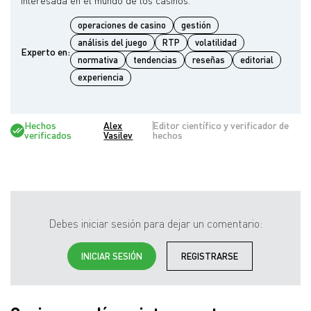
operaciones de casino
gestión
análisis del juego
RTP
volatilidad
Experto en:
normativa
tendencias
reseñas
editorial
experiencia
Hechos
Alex
Editor científico y verificador de
verificados
Vasilev
hechos
Debes iniciar sesión para dejar un comentario:
INICIAR SESIÓN
REGISTRARSE