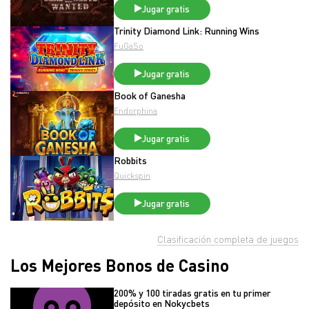
Jugar gratis
Trinity Diamond Link: Running Wins
FuGaSo
Jugar gratis
Book of Ganesha
Endorphina
Jugar gratis
Robbits
Quickspin
Jugar gratis
Clasificación completa de juegos
Los Mejores Bonos de Casino
200% y 100 tiradas gratis en tu primer
depósito en Nokycbets