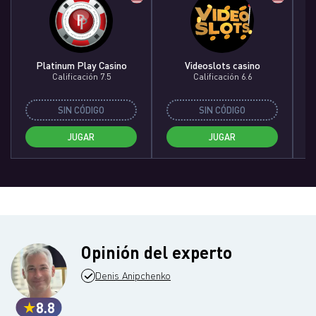
Platinum Play Casino
Videoslots сasino
Calificación 7.5
Calificación 6.6
SIN CÓDIGO
SIN CÓDIGO
JUGAR
JUGAR
Opinión del experto
Denis Anipchenko
8.8