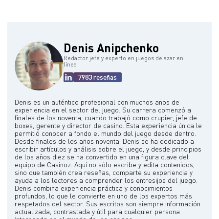
Denis Anipchenko
Redactor jefe y experto en juegos de azar en
línea
7983 reseñas
Denis es un auténtico profesional con muchos años de
experiencia en el sector del juego. Su carrera comenzó a
finales de los noventa, cuando trabajó como crupier, jefe de
boxes, gerente y director de casino. Esta experiencia única le
permitió conocer a fondo el mundo del juego desde dentro.
Desde finales de los años noventa, Denis se ha dedicado a
escribir artículos y análisis sobre el juego, y desde principios
de los años diez se ha convertido en una figura clave del
equipo de Casinoz. Aquí no sólo escribe y edita contenidos,
sino que también crea reseñas, comparte su experiencia y
ayuda a los lectores a comprender los entresijos del juego.
Denis combina experiencia práctica y conocimientos
profundos, lo que le convierte en uno de los expertos más
respetados del sector. Sus escritos son siempre información
actualizada, contrastada y útil para cualquier persona