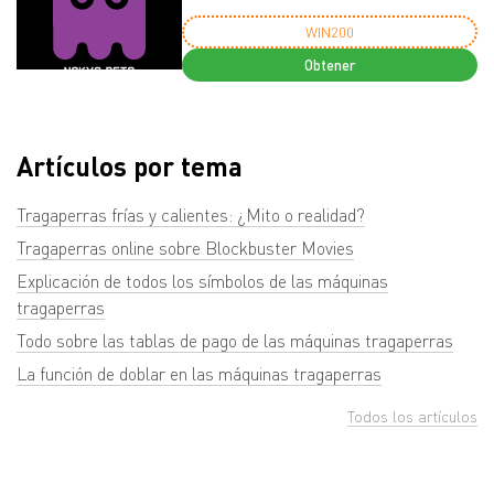
WIN200
Obtener
Artículos por tema
Tragaperras frías y calientes: ¿Mito o realidad?
Tragaperras online sobre Blockbuster Movies
Explicación de todos los símbolos de las máquinas
tragaperras
Todo sobre las tablas de pago de las máquinas tragaperras
La función de doblar en las máquinas tragaperras
Todos los artículos