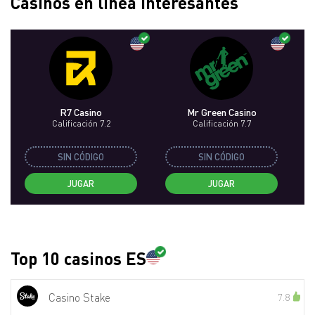
Casinos en línea interesantes
R7 Casino
Mr Green Casino
Calificación 7.2
Calificación 7.7
SIN CÓDIGO
SIN CÓDIGO
JUGAR
JUGAR
Top 10 casinos ES
Casino Stake
7.8