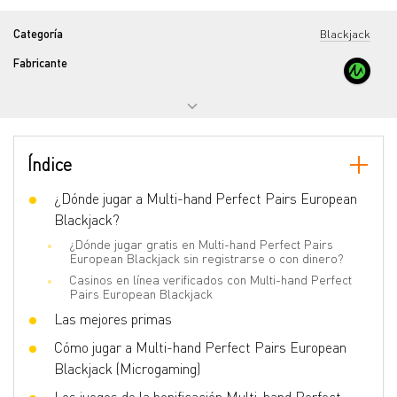
Categoría
Blackjack
Fabricante
Índice
¿Dónde jugar a Multi-hand Perfect Pairs European
Blackjack?
¿Dónde jugar gratis en Multi-hand Perfect Pairs
European Blackjack sin registrarse o con dinero?
Casinos en línea verificados con Multi-hand Perfect
Pairs European Blackjack
Las mejores primas
Cómo jugar a Multi-hand Perfect Pairs European
Blackjack (Microgaming)
Los juegos de la bonificación Multi-hand Perfect