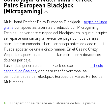
Pairs European Blackjack
(Microgaming)
Multi-hand Perfect Pairs European Blackjack –
negra en línea
gratis
con apuestas laterales producido por Microgaming.
Esta es una variante europea del blackjack en la que el crupier
se reparte una carta y la revela. Se juega con dos barajas
normales sin comodín. El crupier baraja antes de cada reparto.
Puede apostar de una a cinco manos. En el Casino Crazy
Vegas, las apuestas pueden oscilar entre cien y doscientos
dólares por caja.
Las reglas generales del blackjack se explican en el
artículo
especial de Casinoz
, y en esta reseña veremos las
particularidades del Blackjack Europeo de Pares Perfectos
Multimanos:
.
El repartidor se detiene en cualquiera de los 17 puntos.
.