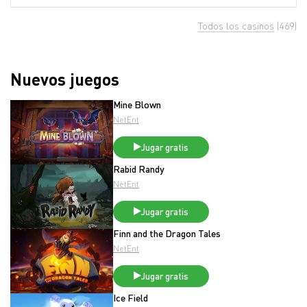
Todos los casinos
(469)
Nuevos juegos
Mine Blown
NetEnt
Jugar gratis
Rabid Randy
NetEnt
Jugar gratis
Finn and the Dragon Tales
NetEnt
Jugar gratis
Ice Field