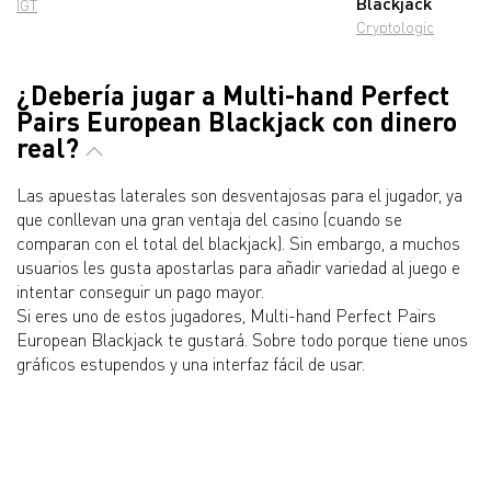
Blackjack
IGT
Cryptologic
¿Debería jugar a Multi-hand Perfect
Pairs European Blackjack con dinero
real?
Las apuestas laterales son desventajosas para el jugador, ya
que conllevan una gran ventaja del casino (cuando se
comparan con el total del blackjack). Sin embargo, a muchos
usuarios les gusta apostarlas para añadir variedad al juego e
intentar conseguir un pago mayor.
Si eres uno de estos jugadores, Multi-hand Perfect Pairs
European Blackjack te gustará. Sobre todo porque tiene unos
gráficos estupendos y una interfaz fácil de usar.