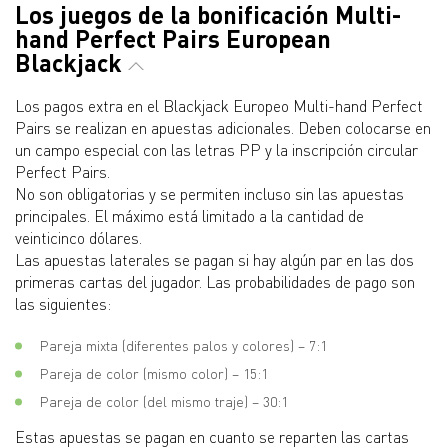
Los juegos de la bonificación Multi-
hand Perfect Pairs European
Blackjack
Los pagos extra en el Blackjack Europeo Multi-hand Perfect
Pairs se realizan en apuestas adicionales. Deben colocarse en
un campo especial con las letras PP y la inscripción circular
Perfect Pairs.
No son obligatorias y se permiten incluso sin las apuestas
principales. El máximo está limitado a la cantidad de
veinticinco dólares.
Las apuestas laterales se pagan si hay algún par en las dos
primeras cartas del jugador. Las probabilidades de pago son
las siguientes:
Pareja mixta (diferentes palos y colores) – 7:1
Pareja de color (mismo color) – 15:1
Pareja de color (del mismo traje) – 30:1
Estas apuestas se pagan en cuanto se reparten las cartas