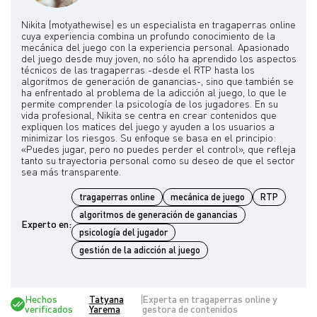
Nikita (motyathewise) es un especialista en tragaperras online
cuya experiencia combina un profundo conocimiento de la
mecánica del juego con la experiencia personal. Apasionado
del juego desde muy joven, no sólo ha aprendido los aspectos
técnicos de las tragaperras -desde el RTP hasta los
algoritmos de generación de ganancias-, sino que también se
ha enfrentado al problema de la adicción al juego, lo que le
permite comprender la psicología de los jugadores. En su
vida profesional, Nikita se centra en crear contenidos que
expliquen los matices del juego y ayuden a los usuarios a
minimizar los riesgos. Su enfoque se basa en el principio:
«Puedes jugar, pero no puedes perder el control», que refleja
tanto su trayectoria personal como su deseo de que el sector
tragaperras online
mecánica de juego
RTP
algoritmos de generación de ganancias
Experto en:
psicología del jugador
gestión de la adicción al juego
Hechos
Tatyana
Experta en tragaperras online y
verificados
Yarema
gestora de contenidos