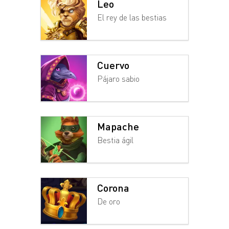
Leo
El rey de las bestias
Cuervo
Pájaro sabio
Mapache
Bestia ágil
Corona
De oro