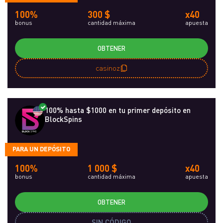
100%
300 $
x40
bonus
cantidad máxima
apuesta
OBTENER
casinoz
100% hasta $1000 en tu primer depósito en
BlockSpins
PARA UN DEPÓSITO
100%
1 000 $
x40
bonus
cantidad máxima
apuesta
OBTENER
SIN CÓDIGO