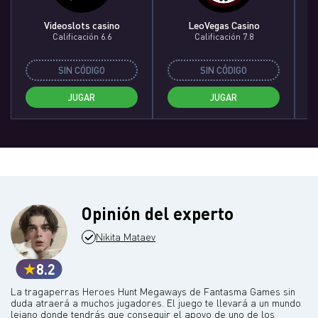
Videoslots сasino
LeoVegas Casino
Calificación 6.6
Calificación 7.8
SIN CÓDIGO
SIN CÓDIGO
JUGAR
JUGAR
Opinión del experto
Nikita Mataev
8.2
La tragaperras Heroes Hunt Megaways de Fantasma Games sin
duda atraerá a muchos jugadores. El juego te llevará a un mundo
lejano donde tendrás que conseguir el apoyo de uno de los