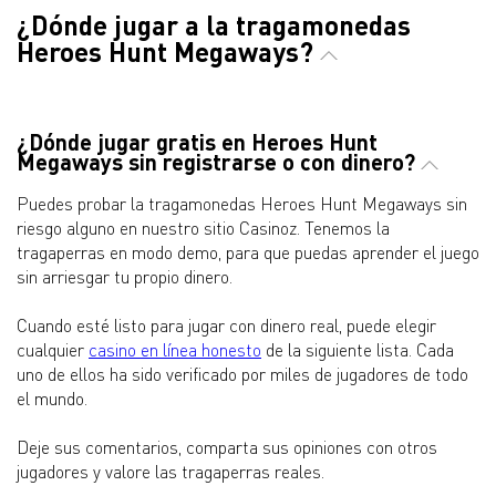
¿Dónde jugar a la tragamonedas
Heroes Hunt Megaways?
¿Dónde jugar gratis en Heroes Hunt
Megaways sin registrarse o con dinero?
Puedes probar la tragamonedas Heroes Hunt Megaways sin
riesgo alguno en nuestro sitio Casinoz. Tenemos la
tragaperras en modo demo, para que puedas aprender el juego
sin arriesgar tu propio dinero.
Cuando esté listo para jugar con dinero real, puede elegir
cualquier
casino en línea honesto
de la siguiente lista. Cada
uno de ellos ha sido verificado por miles de jugadores de todo
el mundo.
Deje sus comentarios, comparta sus opiniones con otros
jugadores y valore las tragaperras reales.