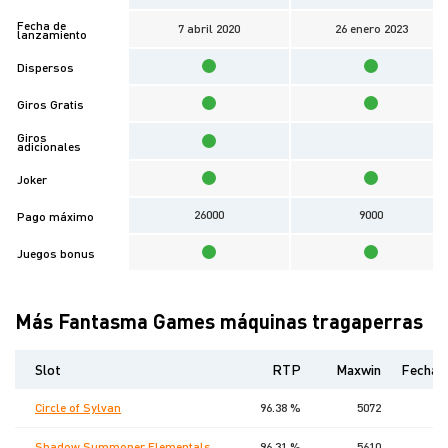
Fecha de
7 abril 2020
26 enero 2023
lanzamiento
Dispersos
Giros Gratis
Giros
adicionales
Joker
26000
9000
Pago máximo
Juegos bonus
Más Fantasma Games máquinas tragaperras
Slot
RTP
Maxwin
Fecha d
Circle of Sylvan
96.38 %
5072
Shadow Summoner Elementals
96.31 %
5610