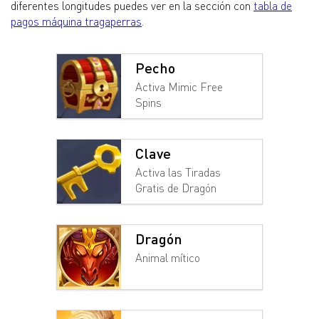
diferentes longitudes puedes ver en la sección con
tabla de
pagos máquina tragaperras
.
Pecho
Activa Mimic Free
Spins
Clave
Activa las Tiradas
Gratis de Dragón
Dragón
Animal mítico