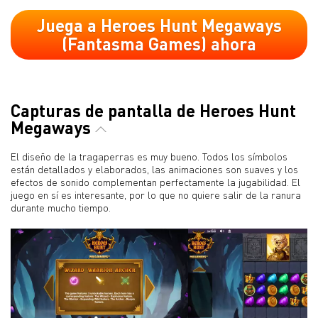
Juega a Heroes Hunt Megaways
(Fantasma Games) ahora
Capturas de pantalla de Heroes Hunt
Megaways
El diseño de la tragaperras es muy bueno. Todos los símbolos
están detallados y elaborados, las animaciones son suaves y los
efectos de sonido complementan perfectamente la jugabilidad. El
juego en sí es interesante, por lo que no quiere salir de la ranura
durante mucho tiempo.