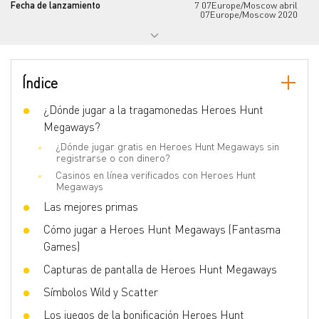
Fecha de lanzamiento
7 07Europe/Moscow abril
07Europe/Moscow 2020
Jackpot progresivo
No
El numero de los tambores
6
Índice
El numero de las líneas
46656
Jokers
¿Dónde jugar a la tragamonedas Heroes Hunt
Sí
Megaways?
Scatter
Sí
¿Dónde jugar gratis en Heroes Hunt Megaways sin
Los juegos de bonificación
MegaWays, Respin Feature, Mimic Free
registrarse o con dinero?
Spins, Dragon Free Spins, Explosion
Feature, Expanding Wild Feature
Casinos en línea verificados con Heroes Hunt
Megaways
La volatilidad
High
Las mejores primas
Slot 3D
No
Cómo jugar a Heroes Hunt Megaways (Fantasma
Respins
Sí
Games)
Los multiplicadores adicionales
Capturas de pantalla de Heroes Hunt Megaways
6
Símbolos Wild y Scatter
Free spins
Sí
Los juegos de la bonificación Heroes Hunt