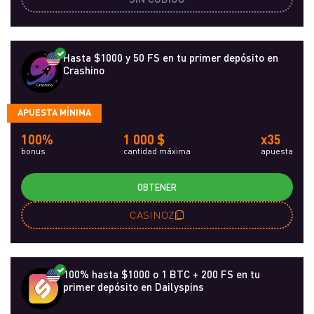
Hasta $1000 y 50 FS en tu primer depósito en
Crashino
APUESTA MÍNIMA
100%
1 000 $
x35
bonus
cantidad máxima
apuesta
OBTENER
CASINOZ
100% hasta $1000 o 1 BTC + 200 FS en tu
primer depósito en Dailyspins