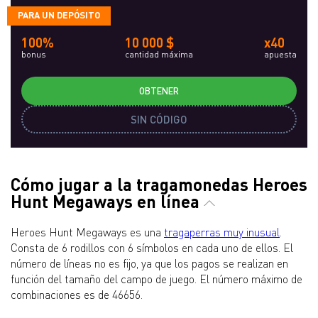
PARA UN DEPÓSITO
100%
10 000 $
x40
bonus
cantidad máxima
apuesta
OBTENER
SIN CÓDIGO
Cómo jugar a la tragamonedas Heroes
Hunt Megaways en línea
Heroes Hunt Megaways es una
tragaperras muy inusual
.
Consta de 6 rodillos con 6 símbolos en cada uno de ellos. El
número de líneas no es fijo, ya que los pagos se realizan en
función del tamaño del campo de juego. El número máximo de
combinaciones es de 46656.