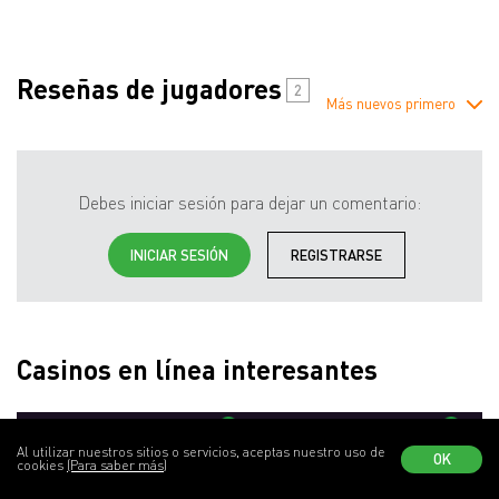
Reseñas de jugadores
2
Más nuevos primero
Debes iniciar sesión para dejar un comentario:
INICIAR SESIÓN
REGISTRARSE
Casinos en línea interesantes
Al utilizar nuestros sitios o servicios, aceptas nuestro uso de
OK
cookies
(Para saber más)