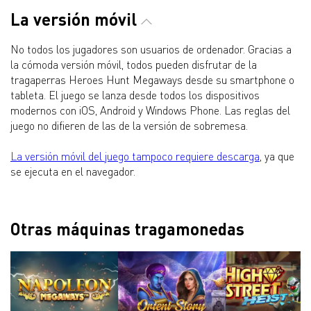
La versión móvil
No todos los jugadores son usuarios de ordenador. Gracias a
la cómoda versión móvil, todos pueden disfrutar de la
tragaperras Heroes Hunt Megaways desde su smartphone o
tableta. El juego se lanza desde todos los dispositivos
modernos con iOS, Android y Windows Phone. Las reglas del
juego no difieren de las de la versión de sobremesa.
La versión móvil del juego tampoco requiere descarga
, ya que
se ejecuta en el navegador.
Otras máquinas tragamonedas