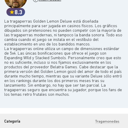
8.3
La tragaperras Golden Lemon Deluxe está diseñada
principalmente para ser jugada en casinos físicos. Los gráficos
dibujados sin pretensiones no pueden competir con la mayoría de
las tragaperras modernas, ni tampoco la banda sonora. Todo eso
cambia cuando el juego se instala en el vestíbulo del
establecimiento en uno de los bandidos mancos.
La tragaperras online utiliza un campo de dimensiones estándar
de 5x4. Las únicas bonificaciones que ofrece el juego son
Expanding WIld y Stacked Sumbols. Personalmente creo que esto
no es suficiente, incluso si nos fijamos exclusivamente en los
productos del proveedor Belatra Games. Cabe destacar que la
primera versión del Golden Lemon gozó del amor de todo el país
durante mucho tiempo, mientras que su variante Deluxe sólo entró
en los rankings durante los dos primeros meses tras su
lanzamiento. Sin embargo, no hay que ser tan parcial. La
tragaperras seguro que encuentra su jugador, porque los fans de
los temas retro frutales son muchos.
Categoría
Tragamonedas