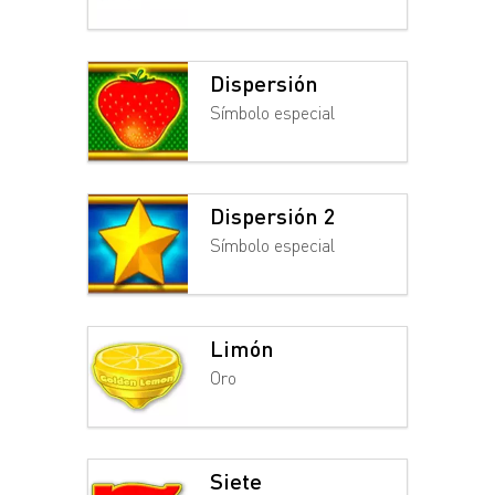
Dispersión
Símbolo especial
Dispersión 2
Símbolo especial
Limón
Oro
Siete