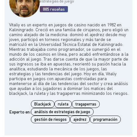
estrategias de juego
885 reseñas
Vitaliy es un experto en juegos de casino nacido en 1982 en
Kaliningrado. Creció en una familia de cirujanos, pero eligió un
camino alejado de la medicina: dominó el ajedrez desde muy
joven, participó en torneos regionales y más tarde se
matriculó en la Universidad Técnica Estatal de Kaliningrado.
Mientras trabajaba como programador, se sumergió en el
mundo de los casinos en línea, pero acabó enfrentándose a la
adicción al juego. Tras darse cuenta de que la mayor parte de
sus ingresos se iba en apuestas, reorientó su pasión hacia la
analítica, estudiando la mecánica de los juegos, las
estrategias y las tendencias del juego. Hoy en día, Vitaliy
participa en juegos con apuestas controladas para
mantenerse al día de las tendencias del sector y crea análisis
que ayudan a los jugadores a dominar los matices del
Blackjack
ruleta
tragaperras
Experto en:
análisis de estrategias de juego
gestión de riesgos
ajedrez
programación