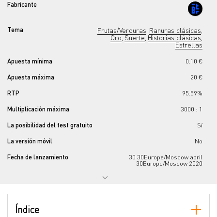
Fabricante
Tema
Frutas/Verduras
Ranuras clásicas
,
,
Oro
Suerte
Historias clásicas
,
,
,
Estrellas
Apuesta mínima
0.10 €
Apuesta máxima
20 €
RTP
95.59%
Multiplicación máxima
3000 : 1
La posibilidad del test gratuito
Sí
La versión móvil
No
Fecha de lanzamiento
30 30Europe/Moscow abril
30Europe/Moscow 2020
Jackpot progresivo
No
El numero de los tambores
5
Índice
El numero de las líneas
100