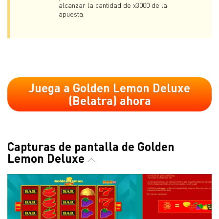
alcanzar la cantidad de x3000 de la
apuesta.
Juega a Golden Lemon Deluxe
(Belatra) ahora
Capturas de pantalla de Golden
Lemon Deluxe