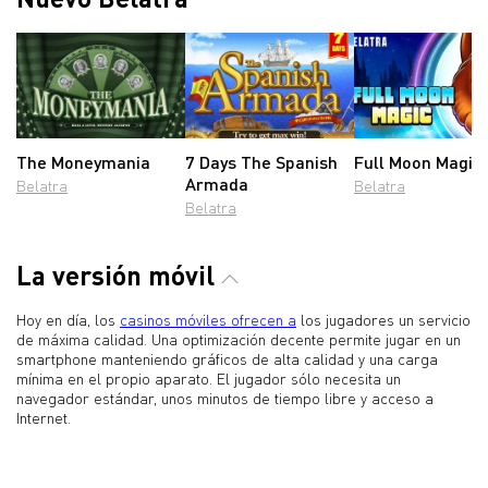
The Moneymania
7 Days The Spanish
Full Moon Magic
Armada
Belatra
Belatra
Belatra
La versión móvil
Hoy en día, los
casinos móviles ofrecen a
los jugadores un servicio
de máxima calidad. Una optimización decente permite jugar en un
smartphone manteniendo gráficos de alta calidad y una carga
mínima en el propio aparato. El jugador sólo necesita un
navegador estándar, unos minutos de tiempo libre y acceso a
Internet.