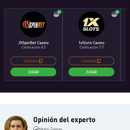
JVSpinBet Casino
1xSlots Casino
Calificación 8.3
Calificación 7.7
CASINOZ
CASINOZ
JUGAR
JUGAR
Opinión del experto
Vitaliy Seban