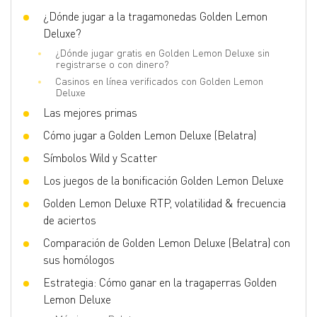
Jokers
¿Dónde jugar a la tragamonedas Golden Lemon
Sí
Deluxe?
Scatter
Sí
¿Dónde jugar gratis en Golden Lemon Deluxe sin
Los juegos de bonificación
Stacked Symbols, Big Win, Scatter Pays,
registrarse o con dinero?
Expanding Wild, Risk game
Casinos en línea verificados con Golden Lemon
Deluxe
La volatilidad
High
Las mejores primas
Slot 3D
No
Cómo jugar a Golden Lemon Deluxe (Belatra)
Respins
No
Símbolos Wild y Scatter
Free spins
No
Los juegos de la bonificación Golden Lemon Deluxe
Golden Lemon Deluxe RTP, volatilidad & frecuencia
de aciertos
Comparación de Golden Lemon Deluxe (Belatra) con
sus homólogos
Estrategia: Cómo ganar en la tragaperras Golden
Lemon Deluxe