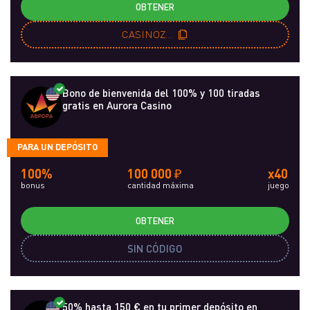
OBTENER
CASINOZRU
Bono de bienvenida del 100% y 100 tiradas
gratis en Aurora Casino
PARA UN DEPÓSITO
100%
100 000 ₽
x40
bonus
cantidad máxima
juego
OBTENER
SIN CÓDIGO
50% hasta 150 € en tu primer depósito en