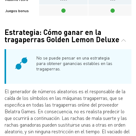
Juegos bonus
Estrategia: Cómo ganar en la
tragaperras Golden Lemon Deluxe
No se puede pensar en una estrategia
para obtener ganancias estables en las
tragaperras.
El generador de números aleatorios es el responsable de la
caída de los símbolos en las máquinas tragaperras, que se
especifica en todas las tragaperras online del proveedor
Belatra Games. En consecuencia, no es realista predecir lo
que ocurrirá a continuación. Las rachas de mala suerte y las
rachas ganadoras pueden sustituirse unas a otras en orden
aleatorio, y sin ninguna restricción en el tiempo. El vaciado del