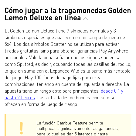
Cómo jugar a la tragamonedas Golden
Lemon Deluxe en línea
El Golden Lemon Deluxe tiene 7 símbolos normales y 3
símbolos especiales que aparecen en un campo de juego de
5x4. Los dos símbolos Scatter no se utilizan para activar
tiradas gratuitas, sino para obtener ganancias Pay Anywhere
adicionales. Vale la pena señalar que los signos suelen salir
como Splitted, es decir, ocupando todas las casillas del rodillo,
lo que en suma con el Expanded Wild es la parte más rentable
del juego. Hay 100 líneas de pago fijas para crear
combinaciones, teniendo en cuenta de izquierda a derecha. La
apuesta tiene un rango apto para principiantes,
desde 0,1 y
hasta 20 euros
. Las actividades de bonificación sólo se
ofrecen en forma de juego de riesgo.
La función Gamble Feature permite
multiplicar significativamente las ganancias,
para lo cual se dan 5 intentos o hasta