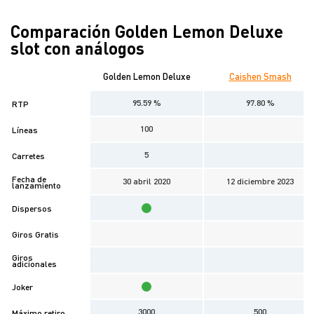
Comparación Golden Lemon Deluxe
slot con análogos
Golden Lemon Deluxe
Caishen Smash
95.59 %
97.80 %
RTP
100
Líneas
5
Carretes
Fecha de
30 abril 2020
12 diciembre 2023
lanzamiento
Dispersos
Giros Gratis
Giros
adicionales
Joker
3000
500
Máximo retiro