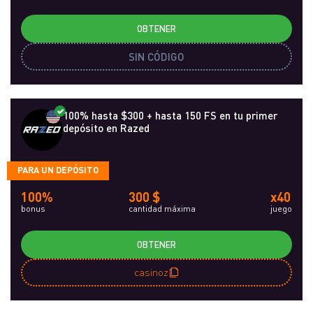
OBTENER
SIN CÓDIGO
100% hasta $300 + hasta 150 FS en tu primer
depósito en Razed
PARA UN DEPÓSITO
100%
300 $
x40
bonus
cantidad máxima
juego
OBTENER
casinoz