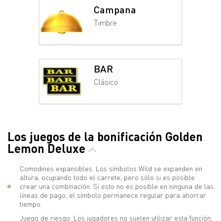
Campana
Timbre
BAR
Clásico
Los juegos de la bonificación Golden
Lemon Deluxe
Comodines expansibles. Los símbolos Wild se expanden en
altura, ocupando todo el carrete, pero sólo si es posible
crear una combinación. Si esto no es posible en ninguna de las
líneas de pago, el símbolo permanece regular para ahorrar
tiempo.
Juego de riesgo. Los jugadores no suelen utilizar esta función,