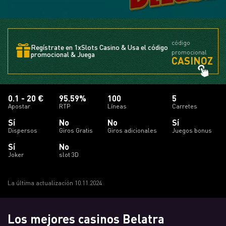
código
Regístrate en 1xSlots Casino & Usa el código
promocional
promocional & Juega
CASINOZ
0.1 - 20 €
95.59%
100
5
Apostar
RTP
Líneas
Carretes
Sí
No
No
Sí
Dispersos
Giros Gratis
Giros adicionales
Juegos bonus
Sí
No
Joker
slot 3D
La última actualización 10.11.2024
Los mejores casinos Belatra