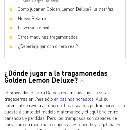
Más juegos Belatra
Como jugar en Golden Lemon Deluxe? (la interfaz)
Nuevo Belatra
La versión móvil
Otras máquinas tragamonedas
¿Debería jugar con dinero real?
¿Dónde jugar a la tragamonedas
Golden Lemon Deluxe?
El proveedor Belatra Games recomienda jugar a sus
tragaperras en línea sólo
en casinos honestos
. Allí, su
potencial se revela al máximo. Los usuarios podrán apreciar la
puesta a punto del modelo matemático y el equilibrio entre
ganancias y pérdidas. Pero los tramposos son capaces de
convertir una máquina tragaperras estupenda y regalona en