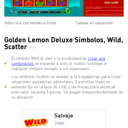
Video slot con temática frutal
Salvaje en expansión
Golden Lemon Deluxe Símbolos, Wild,
Scatter
El símbolo WIld al caer y la posibilidad de
crear una
combinación
se expande a todo el rodillo. Sustituye a
cualquier símbolo excepto a los especiales.
Los símbolos Scatter se añaden a la tragaperras para crear
situaciones ganadoras adicionales. 3 estrellas traen un
aumento fijo en la tasa de x100, y las fresas para alcanzar
este valor necesita 5 piezas. Se pagan independientemente de
su ubicación.
Salvaje
Joker