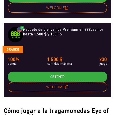
WELCOME
Paquete de bienvenida Premium en 888casino:
hasta 1.500 $ y 150 FS
GRANDE
100%
1 500 $
x30
bonus
cantidad máxima
juego
OBTENER
WELCOME
Cómo jugar a la tragamonedas Eye of