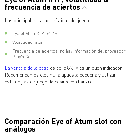
frecuencia de aciertos
Las principales características del juego:
Eye of Atum RTP: 94,2%;
Volatilidad: alta;
Frecuencia de aciertos: no hay información del proveedor
Play'n Go.
La ventaja de la casa
es del 5,8%, y es un buen indicador.
Recomendamos elegir una apuesta pequeña y utilizar
estrategias de juego de casino con bankroll.
Comparación Eye of Atum slot con
análogos