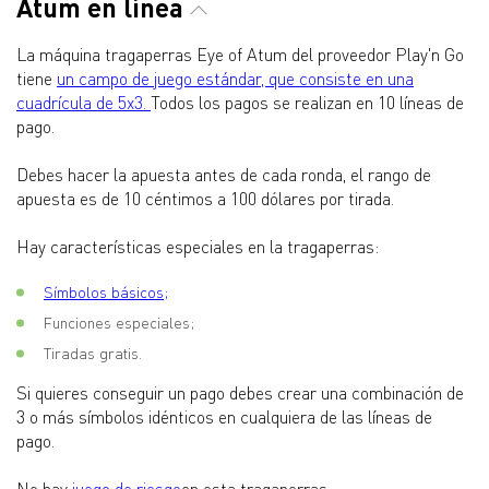
Atum en línea
La máquina tragaperras Eye of Atum del proveedor Play'n Go
tiene
un campo de juego estándar, que consiste en una
cuadrícula de 5x3.
Todos los pagos se realizan en 10 líneas de
pago.
Debes hacer la apuesta antes de cada ronda, el rango de
apuesta es de 10 céntimos a 100 dólares por tirada.
Hay características especiales en la tragaperras:
Símbolos básicos;
Funciones especiales;
Tiradas gratis.
Si quieres conseguir un pago debes crear una combinación de
3 o más símbolos idénticos en cualquiera de las líneas de
pago.
No hay
juego de riesgo
en esta tragaperras.