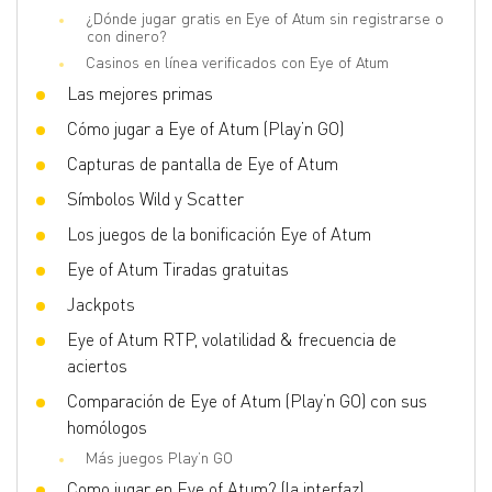
¿Dónde jugar gratis en Eye of Atum sin registrarse o
Scatter
Sí
con dinero?
Los juegos de bonificación
Free Spins, Symbol Swap
Casinos en línea verificados con Eye of Atum
Las mejores primas
La volatilidad
High
Cómo jugar a Eye of Atum (Play’n GO)
Slot 3D
No
Capturas de pantalla de Eye of Atum
Respins
No
Símbolos Wild y Scatter
Free spins
Sí
Los juegos de la bonificación Eye of Atum
Eye of Atum Tiradas gratuitas
Jackpots
Eye of Atum RTP, volatilidad & frecuencia de
aciertos
Comparación de Eye of Atum (Play’n GO) con sus
homólogos
Más juegos Play’n GO
Como jugar en Eye of Atum? (la interfaz)