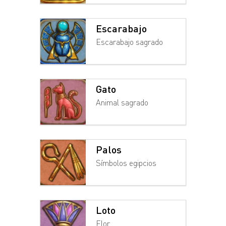
Escarabajo
Escarabajo sagrado
Gato
Animal sagrado
Palos
Símbolos egipcios
Loto
Flor