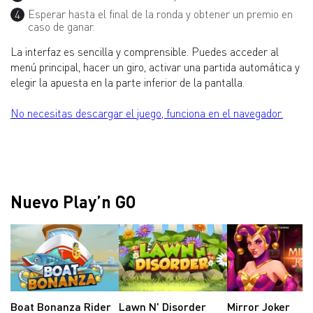
Esperar hasta el final de la ronda y obtener un premio en
caso de ganar.
La interfaz es sencilla y comprensible. Puedes acceder al
menú principal, hacer un giro, activar una partida automática y
elegir la apuesta en la parte inferior de la pantalla.
No necesitas descargar el juego, funciona en el navegador.
Nuevo Play’n GO
Boat Bonanza Rider
Lawn N' Disorder
Mirror Joker