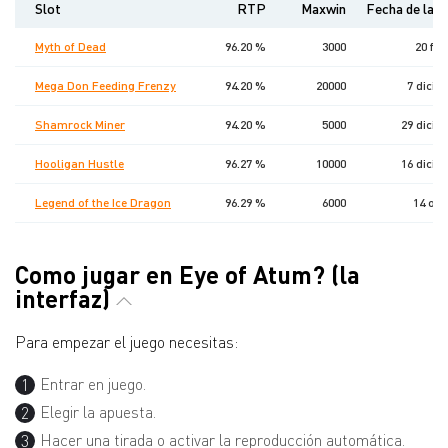
Slot
RTP
Maxwin
Fecha de lan
Myth of Dead
96.20 %
3000
20 feb
Mega Don Feeding Frenzy
94.20 %
20000
7 dicie
Shamrock Miner
94.20 %
5000
29 dicie
Hooligan Hustle
96.27 %
10000
16 dicie
Legend of the Ice Dragon
96.29 %
6000
14 oct
Como jugar en Eye of Atum? (la
interfaz)
Para empezar el juego necesitas:
Entrar en juego.
Elegir la apuesta.
Hacer una tirada o activar la reproducción automática.