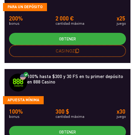
PARA UN DEPÓSITO
200%
2 000 €
x25
bonus
cantidad máxima
juego
OBTENER
CASINOZ
100% hasta $300 y 30 FS en tu primer depósito
en 888 Casino
APUESTA MÍNIMA
100%
300 $
x30
bonus
cantidad máxima
juego
OBTENER