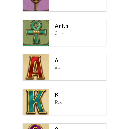
Ankh
Cruz
A
As
K
Rey
Q