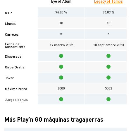
Eye of Atum
Legacy of Tombs
94.20 %
96.09 %
RTP
10
10
Líneas
5
5
Carretes
Fecha de
17 marzo 2022
20 septiembre 2023
lanzamiento
Dispersos
Giros Gratis
Joker
2000
5532
Máximo retiro
Juegos bonus
Más Play’n GO máquinas tragaperras