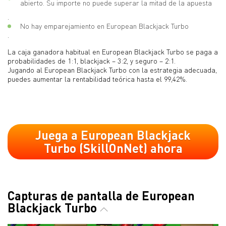
abierto. Su importe no puede superar la mitad de la apuesta
.
No hay emparejamiento en European Blackjack Turbo
.
La caja ganadora habitual en European Blackjack Turbo se paga a
probabilidades de 1:1, blackjack – 3:2, y seguro – 2:1.
Jugando al European Blackjack Turbo con la estrategia adecuada,
puedes aumentar la rentabilidad teórica hasta el 99,42%.
Juega a European Blackjack
Turbo (SkillOnNet) ahora
Capturas de pantalla de European
Blackjack Turbo