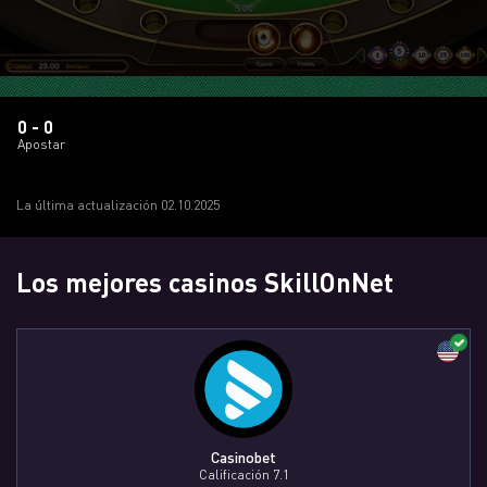
0 - 0
Apostar
La última actualización 02.10.2025
Los mejores casinos SkillOnNet
Casinobet
Calificación 7.1