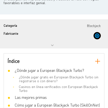
favorables e interfaz genial.
Categoría
Blackjack
Fabricante
Índice
¿Dónde jugar a European Blackjack Turbo?
¿Dónde jugar gratis en European Blackjack Turbo sin
registrarse o con dinero?
Casinos en línea verificados con European Blackjack
Turbo
Las mejores primas
Cómo jugar a European Blackjack Turbo (SkillOnNet)