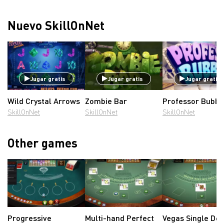
Nuevo SkillOnNet
Jugar gratis
Jugar gratis
Jugar gratis
Wild Crystal Arrows
Zombie Bar
Professor Bubbl
SkillOnNet
SkillOnNet
SkillOnNet
Other games
Progressive
Multi-hand Perfect
Vegas Single De