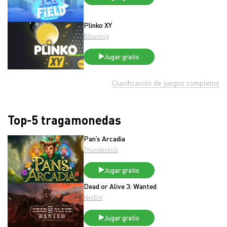
Plinko XY
BGaming
Jugar gratis
Clasificación de juegos completos
Top-5 tragamonedas
Pan’s Arcadia
Thunderkick
Jugar gratis
Dead or Alive 3: Wanted
NetEnt
Jugar gratis