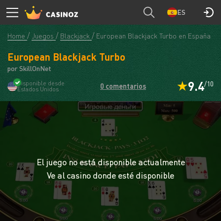
ES
Home
Juegos
Blackjack
European Blackjack Turbo en España
European Blackjack Turbo
por SkillOnNet
9.4
Disponible desde
/10
0 comentarios
Estados Unidos
El juego no está disponible actualmente
Ve al casino donde esté disponible