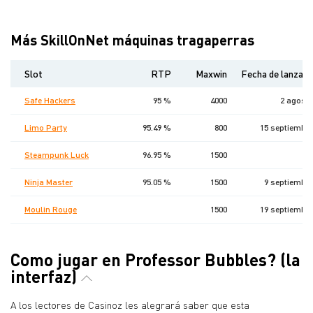
Más SkillOnNet máquinas tragaperras
Slot
RTP
Maxwin
Fecha de lanzam
Safe Hackers
95 %
4000
2 agosto
Limo Party
95.49 %
800
15 septiembre
Steampunk Luck
96.95 %
1500
Ninja Master
95.05 %
1500
9 septiembre
Moulin Rouge
1500
19 septiembre
Como jugar en Professor Bubbles? (la
interfaz)
A los lectores de Casinoz les alegrará saber que esta