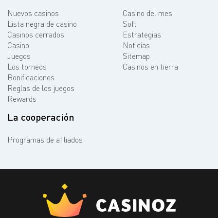
Nuevos casinos
Casino del mes
Lista negra de casino
Soft
Casinos cerrados
Estrategias
Casino
Noticias
Juegos
Sitemap
Los torneos
Casinos en tierra
Bonificaciones
Reglas de los juegos
Rewards
La cooperación
Programas de afiliados