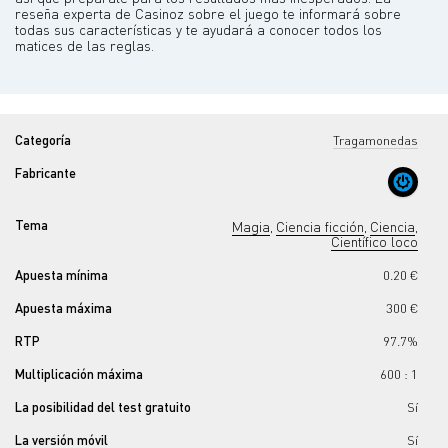
reseña experta de Casinoz sobre el juego te informará sobre
todas sus características y te ayudará a conocer todos los
matices de las reglas.
Categoría
Tragamonedas
Fabricante
Tema
Magia
Ciencia ficción
Ciencia
,
,
,
Científico loco
Apuesta mínima
0.20 €
Apuesta máxima
300 €
RTP
97.7%
Multiplicación máxima
600 : 1
La posibilidad del test gratuito
Sí
La versión móvil
Sí