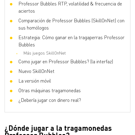
Professor Bubbles RTP, volatilidad & frecuencia de
aciertos
Comparación de Professor Bubbles (SkillOnNet) con
sus homólogos
Estrategia: Cómo ganar en la tragaperras Professor
Bubbles
Más juegos SkillOnNet
Como jugar en Professor Bubbles? (la interfaz)
Nuevo SkillOnNet
La versión móvil
Otras máquinas tragamonedas
¿Debería jugar con dinero real?
¿Dónde jugar a la tragamonedas