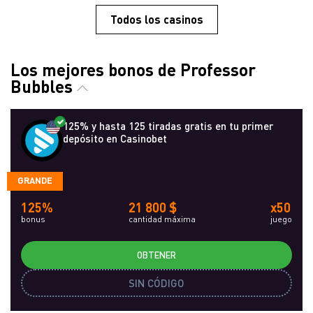
Todos los casinos
Los mejores bonos de Professor
Bubbles
125% y hasta 125 tiradas gratis en tu primer
depósito en Casinobet
GRANDE
125%
21 800 $
x50
bonus
cantidad máxima
juego
OBTENER
SIN CÓDIGO