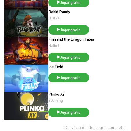
Jugar gratis
Rabid Randy
NetEnt
Jugar gratis
Finn and the Dragon Tales
NetEnt
Jugar gratis
Ice Field
Jugar gratis
Plinko XY
BGaming
Jugar gratis
Clasificación de juegos completos