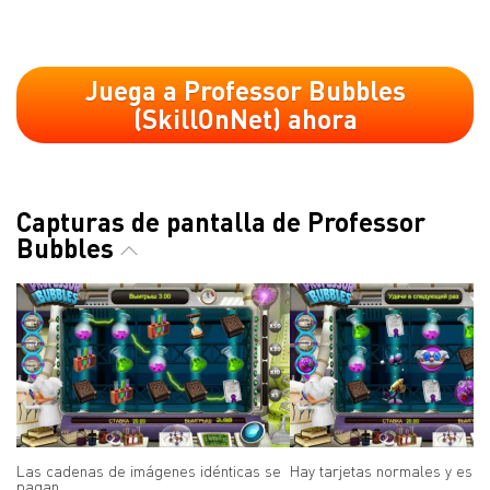
Juega a Professor Bubbles
(SkillOnNet) ahora
Capturas de pantalla de Professor
Bubbles
Las cadenas de imágenes idénticas se
Hay tarjetas normales y espe
pagan