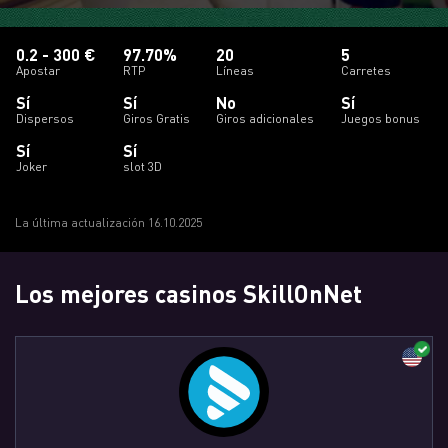
0.2 - 300 €
97.70%
20
5
Apostar
RTP
Líneas
Carretes
Sí
Sí
No
Sí
Dispersos
Giros Gratis
Giros adicionales
Juegos bonus
Sí
Sí
Joker
slot 3D
La última actualización 16.10.2025
Los mejores casinos SkillOnNet