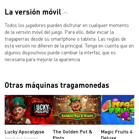
La versión móvil
Todos los jugadores pueden disfrutar en cualquier momento
de la versión móvil del juego. Para ello, debe iniciar la
tragaperras desde su smartphone o tableta. Las reglas de
esta versión no difieren de la principal. Tenga en cuenta que en
algunos dispositivos puede cambiar la interfaz, que es
necesaria para mejorar la apariencia.
Otras máquinas tragamonedas
Lucky Apocalypse
The Golden Pot &
Magic Fruits 4
Pints
Deluxe
Yggdrasil Gaming