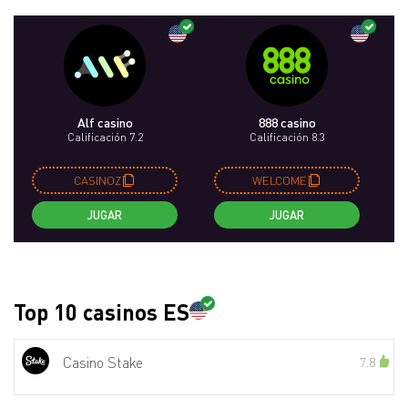
Alf casino
888 casino
Calificación 7.2
Calificación 8.3
CASINOZ
WELCOME
JUGAR
JUGAR
Top 10 casinos ES
Casino Stake
7.8