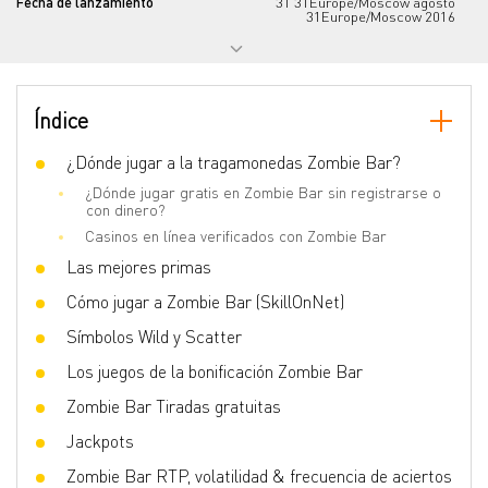
Fecha de lanzamiento
31 31Europe/Moscow agosto
31Europe/Moscow 2016
Jackpot progresivo
No
El numero de los tambores
5
Índice
El numero de las líneas
20
Jokers
¿Dónde jugar a la tragamonedas Zombie Bar?
Sí
¿Dónde jugar gratis en Zombie Bar sin registrarse o
Scatter
Sí
con dinero?
Los juegos de bonificación
Free Spins, Bonus Game, Multiplier, Bonus
Casinos en línea verificados con Zombie Bar
symbol, Substitution Symbols,
Substitution of wining symbols, Scatter
Las mejores primas
symbols, Wild
Cómo jugar a Zombie Bar (SkillOnNet)
La volatilidad
High
Símbolos Wild y Scatter
Slot 3D
Sí
Los juegos de la bonificación Zombie Bar
Respins
No
Zombie Bar Tiradas gratuitas
Free spins
Sí
Jackpots
Zombie Bar RTP, volatilidad & frecuencia de aciertos