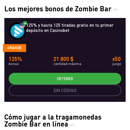
Los mejores bonos de Zombie Bar
125% y hasta 125 tiradas gratis en tu primer
depósito en Casinobet
GRANDE
125%
21 800 $
x50
bonus
cantidad máxima
juego
OBTENER
SIN CÓDIGO
Cómo jugar a la tragamonedas
Zombie Bar en línea