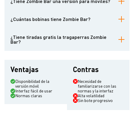
¿Tiene Zombie Bar una versión para móviles?
La tragaperras Zombie Bar tiene una versión para navegador
compatible con móviles.
¿Cuántas bobinas tiene Zombie Bar?
La tragaperras Zombie Bar tiene 5 rodillos.
¿Tiene tiradas gratis la tragaperras Zombie
Bar?
El Zombie Bar incluye una serie de tiradas gratuitas.
Ventajas
Contras
Disponibilidad de la
Necesidad de
versión móvil
familiarizarse con las
Interfaz fácil de usar
normas y la interfaz
Normas claras
Alta volatilidad
Sin bote progresivo