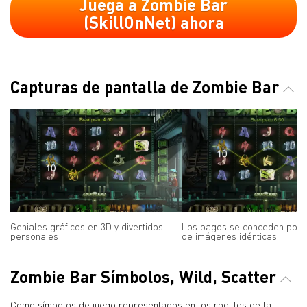
Juega a Zombie Bar
(SkillOnNet) ahora
Capturas de pantalla de Zombie Bar
Geniales gráficos en 3D y divertidos
Los pagos se conceden por 
personajes
de imágenes idénticas
Zombie Bar Símbolos, Wild, Scatter
Como símbolos de juego representados en los rodillos de la