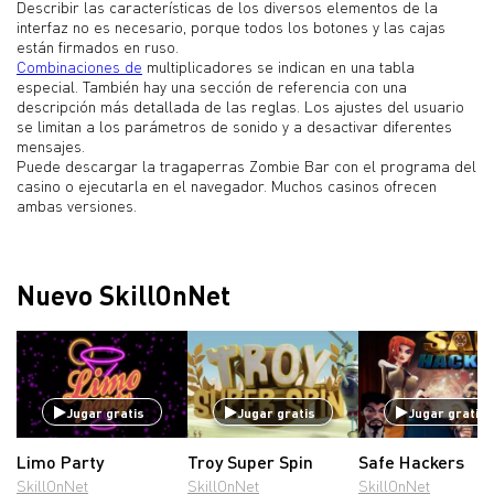
Describir las características de los diversos elementos de la
interfaz no es necesario, porque todos los botones y las cajas
están firmados en ruso.
Combinaciones de
multiplicadores se indican en una tabla
especial. También hay una sección de referencia con una
descripción más detallada de las reglas. Los ajustes del usuario
se limitan a los parámetros de sonido y a desactivar diferentes
mensajes.
Puede descargar la tragaperras Zombie Bar con el programa del
casino o ejecutarla en el navegador. Muchos casinos ofrecen
ambas versiones.
Nuevo SkillOnNet
Jugar gratis
Jugar gratis
Jugar gratis
Limo Party
Troy Super Spin
Safe Hackers
SkillOnNet
SkillOnNet
SkillOnNet