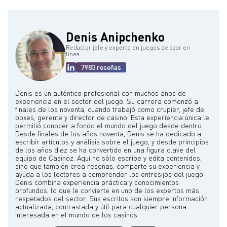
Denis Anipchenko
Redactor jefe y experto en juegos de azar en
línea
7983 reseñas
Denis es un auténtico profesional con muchos años de
experiencia en el sector del juego. Su carrera comenzó a
finales de los noventa, cuando trabajó como crupier, jefe de
boxes, gerente y director de casino. Esta experiencia única le
permitió conocer a fondo el mundo del juego desde dentro.
Desde finales de los años noventa, Denis se ha dedicado a
escribir artículos y análisis sobre el juego, y desde principios
de los años diez se ha convertido en una figura clave del
equipo de Casinoz. Aquí no sólo escribe y edita contenidos,
sino que también crea reseñas, comparte su experiencia y
ayuda a los lectores a comprender los entresijos del juego.
Denis combina experiencia práctica y conocimientos
profundos, lo que le convierte en uno de los expertos más
respetados del sector. Sus escritos son siempre información
actualizada, contrastada y útil para cualquier persona