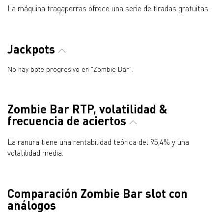
La máquina tragaperras ofrece una serie de tiradas gratuitas.
Jackpots
No hay bote progresivo en "Zombie Bar".
Zombie Bar RTP, volatilidad &
frecuencia de aciertos
La ranura tiene una rentabilidad teórica del 95,4% y una
volatilidad media.
Comparación Zombie Bar slot con
análogos