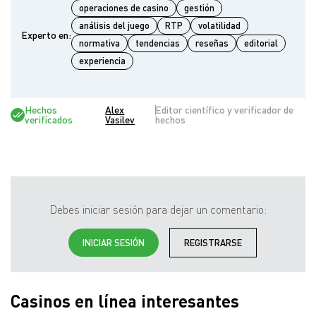
operaciones de casino
gestión
análisis del juego
RTP
volatilidad
Experto en:
normativa
tendencias
reseñas
editorial
experiencia
Hechos
Alex
Editor científico y verificador de
verificados
Vasilev
hechos
Debes iniciar sesión para dejar un comentario:
INICIAR SESIÓN
REGISTRARSE
Casinos en línea interesantes