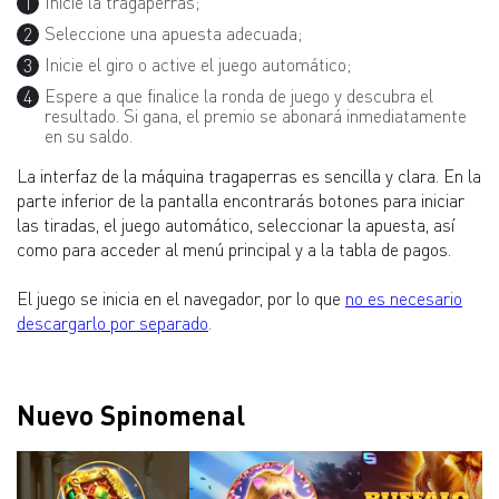
Inicie la tragaperras;
Seleccione una apuesta adecuada;
Inicie el giro o active el juego automático;
Espere a que finalice la ronda de juego y descubra el
resultado. Si gana, el premio se abonará inmediatamente
en su saldo.
La interfaz de la máquina tragaperras es sencilla y clara. En la
parte inferior de la pantalla encontrarás botones para iniciar
las tiradas, el juego automático, seleccionar la apuesta, así
como para acceder al menú principal y a la tabla de pagos.
El juego se inicia en el navegador, por lo que
no es necesario
descargarlo por separado
.
Nuevo Spinomenal