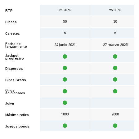
96.20 %
95.30 %
RTP
50
30
Líneas
5
5
Carretes
Fecha de
24 junio 2021
27 marzo 2025
lanzamiento
Jackpot
progresivo
Dispersos
Giros Gratis
Giros
adicionales
Joker
1000
2000
Máximo retiro
Juegos bonus