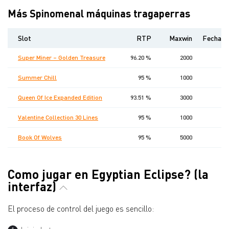
Más Spinomenal máquinas tragaperras
Slot
RTP
Maxwin
Fecha d
Super Miner – Golden Treasure
96.20 %
2000
Summer Chill
95 %
1000
Queen Of Ice Expanded Edition
93.51 %
3000
Valentine Collection 30 Lines
95 %
1000
Book Of Wolves
95 %
5000
Como jugar en Egyptian Eclipse? (la
interfaz)
El proceso de control del juego es sencillo: