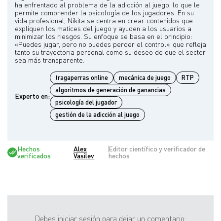
ha enfrentado al problema de la adicción al juego, lo que le
permite comprender la psicología de los jugadores. En su
vida profesional, Nikita se centra en crear contenidos que
expliquen los matices del juego y ayuden a los usuarios a
minimizar los riesgos. Su enfoque se basa en el principio:
«Puedes jugar, pero no puedes perder el control», que refleja
tanto su trayectoria personal como su deseo de que el sector
tragaperras online
mecánica de juego
RTP
algoritmos de generación de ganancias
Experto en:
psicología del jugador
gestión de la adicción al juego
Hechos
Alex
Editor científico y verificador de
verificados
Vasilev
hechos
Debes iniciar sesión para dejar un comentario: