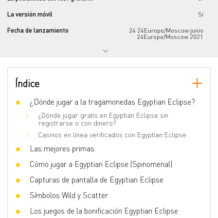
La versión móvil
Sí
Fecha de lanzamiento
24 24Europe/Moscow junio
24Europe/Moscow 2021
Jackpot progresivo
Sí
El numero de los tambores
5
Índice
El numero de las líneas
50
Jokers
¿Dónde jugar a la tragamonedas Egyptian Eclipse?
Sí
¿Dónde jugar gratis en Egyptian Eclipse sin
Scatter
Sí
registrarse o con dinero?
Los juegos de bonificación
Free Spins, Buy Feature
Casinos en línea verificados con Egyptian Eclipse
Las mejores primas
La volatilidad
Middle
Cómo jugar a Egyptian Eclipse (Spinomenal)
Slot 3D
No
Capturas de pantalla de Egyptian Eclipse
Respins
Sí
Símbolos Wild y Scatter
Free spins
Sí
Los juegos de la bonificación Egyptian Eclipse