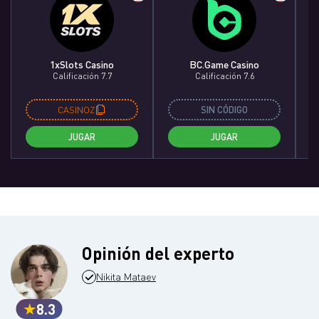
1xSlots Casino
BC.Game Casino
Calificación 7.7
Calificación 7.6
CASINOZ
SIN CÓDIGO
JUGAR
JUGAR
Opinión del experto
Nikita Mataev
8.3