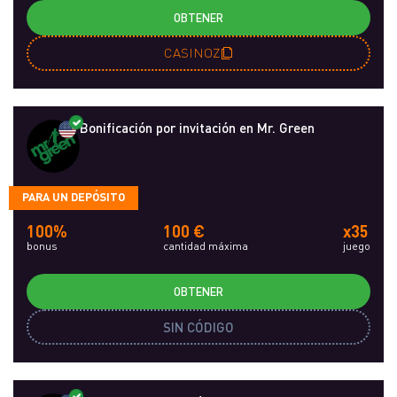
OBTENER
CASINOZ
Bonificación por invitación en Mr. Green
PARA UN DEPÓSITO
100%
100 €
x35
bonus
cantidad máxima
juego
OBTENER
SIN CÓDIGO