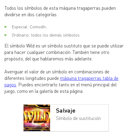
Todos los símbolos de esta máquina tragaperras pueden
dividirse en dos categorías:
Especial: Comodín;
Ordinario: todos los demás símbolos.
El símbolo Wild es un símbolo sustituto que se puede utilizar
para hacer cualquier combinación. También tiene otro
propósito, del que hablaremos más adelante.
Averiguar el valor de un símbolo en combinaciones de
diferentes longitudes puede
máquina tragaperras tabla de
pagos
. Puedes encontrarlo tanto en el menú principal del
juego, como en la galería de esta página.
Salvaje
Símbolo de sustitución