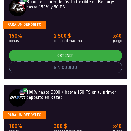
Bono de primer depósito flexible en Betfury:
hasta 150% y 50 FS
PARA UN DEPÓSITO
150%
2 500 $
x40
bonus
cantidad máxima
juego
OBTENER
SIN CÓDIGO
100% hasta $300 + hasta 150 FS en tu primer
depósito en Razed
PARA UN DEPÓSITO
100%
300 $
x40
bonus
cantidad máxima
juego