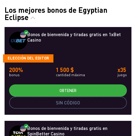
Los mejores bonos de Egyptian
Eclipse
Bonos de bienvenida y tiradas gratis en 1xBet
Casino
ELECCIÓN DEL EDITOR
200%
1 500 $
x35
bonus
cantidad máxima
juego
OBTENER
SIN CÓDIGO
Bonos de bienvenida y tiradas gratis en
SpinBetter Casino