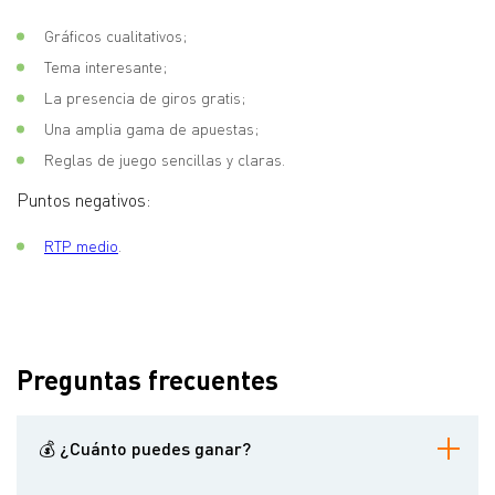
Gráficos cualitativos;
Tema interesante;
La presencia de giros gratis;
Una amplia gama de apuestas;
Reglas de juego sencillas y claras.
Puntos negativos:
RTP medio
.
Preguntas frecuentes
💰 ¿Cuánto puedes ganar?
Las ganancias máximas equivalen a 1.000 apuestas.