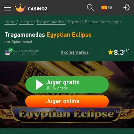
CASINOZ
JUGAR
ES
Home
Juegos
Tragamonedas
Egyptian Eclipse modo demo
Tragamonedas
Egyptian Eclipse
por Spinomenal
8.3
Disponible desde
/10
0 comentarios
Estados Unidos
Jugar gratis
100% gratis
Jugar online