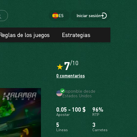
ES
Iniciar sesión
Reglas de los juegos
Estrategias
7
/10
0 comentarios
Disponible desde
Estados Unidos
0.05 - 100 $
96%
Apostar
RTP
5
3
Líneas
Carretes