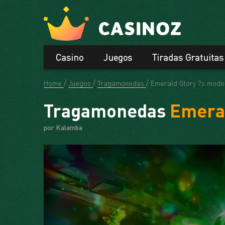
Casino
Juegos
Tiradas Gratuitas
Home
Juegos
Tragamonedas
Emerald Glory 7s mod
Tragamonedas
Emeral
por Kalamba