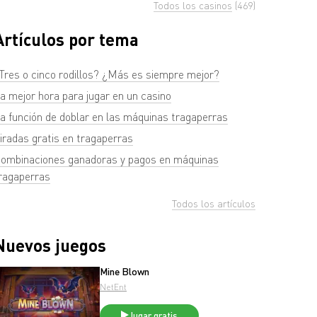
Todos los casinos
(469)
Artículos por tema
Tres o cinco rodillos? ¿Más es siempre mejor?
a mejor hora para jugar en un casino
a función de doblar en las máquinas tragaperras
iradas gratis en tragaperras
ombinaciones ganadoras y pagos en máquinas
ragaperras
Todos los artículos
Nuevos juegos
Mine Blown
NetEnt
Jugar gratis