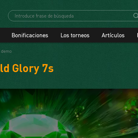
Bonificaciones
Los torneos
Artículos
o demo
d Glory 7s