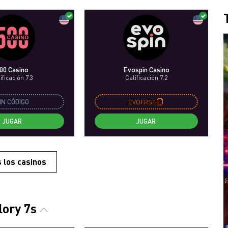
00 Casino
Evospin Casino
ificación 7.3
Calificación 7.2
IN CÓDIGO
EVOFRST
JUGAR
JUGAR
 los casinos
lory 7s