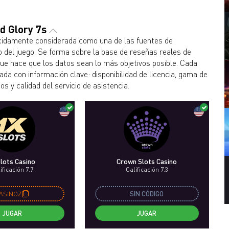
ld Glory 7s
idamente considerada como una de las fuentes de
 del juego. Se forma sobre la base de reseñas reales de
que hace que los datos sean lo más objetivos posible. Cada
da con información clave: disponibilidad de licencia, gama de
os y calidad del servicio de asistencia.
lots Casino
Crown Slots Casino
ificación 7.7
Calificación 7.3
ASINOZ
SIN CÓDIGO
JUGAR
JUGAR