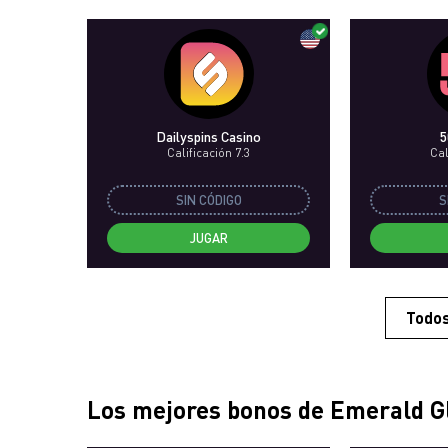
Dailyspins Casino
5
Calificación 7.3
Cal
SIN CÓDIGO
S
JUGAR
Todos
Los mejores bonos de Emerald G