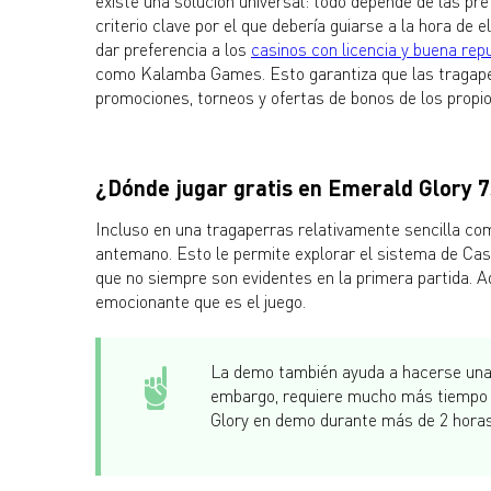
existe una solución universal: todo depende de las pr
criterio clave por el que debería guiarse a la hora de el
dar preferencia a los
casinos con licencia y buena rep
como Kalamba Games. Esto garantiza que las tragape
promociones, torneos y ofertas de bonos de los propio
¿Dónde jugar gratis en Emerald Glory 7
Incluso en una tragaperras relativamente sencilla c
antemano. Esto le permite explorar el sistema de Ca
que no siempre son evidentes en la primera partida. 
emocionante que es el juego.
La demo también ayuda a hacerse una id
embargo, requiere mucho más tiempo q
Glory en demo durante más de 2 horas