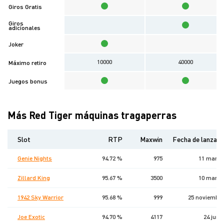
Giros Gratis
Giros
adicionales
Joker
10000
40000
Máximo retiro
Juegos bonus
Más Red Tiger máquinas tragaperras
Slot
RTP
Maxwin
Fecha de lanzam
Genie Nights
94.72 %
975
11 marzo
Zillard King
95.67 %
3500
10 marzo
1942 Sky Warrior
95.68 %
999
25 noviembre
Joe Exotic
94.70 %
4117
24 juni