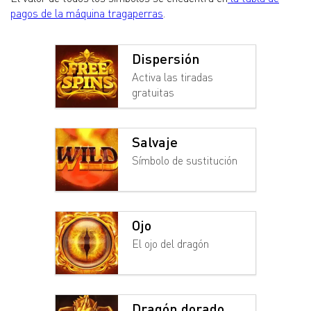
pagos de la máquina tragaperras
.
Dispersión
Activa las tiradas
gratuitas
Salvaje
Símbolo de sustitución
Ojo
El ojo del dragón
Dragón dorado