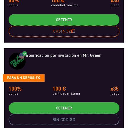
50%
150 €
x30
bonus
cantidad máxima
juego
OBTENER
CASINOZ
Bonificación por invitación en Mr. Green
PARA UN DEPÓSITO
100%
100 €
x35
bonus
cantidad máxima
juego
OBTENER
SIN CÓDIGO