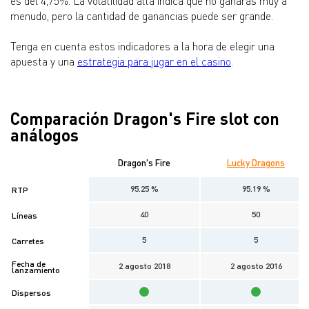
es del 4,75%. La volatilidad alta indica que no ganarás muy a
menudo, pero la cantidad de ganancias puede ser grande.
Tenga en cuenta estos indicadores a la hora de elegir una
apuesta y una
estrategia para jugar en el casino
.
Comparación Dragon's Fire slot con
análogos
Dragon's Fire
Lucky Dragons
95.25 %
95.19 %
RTP
40
50
Líneas
5
5
Carretes
Fecha de
2 agosto 2018
2 agosto 2016
lanzamiento
Dispersos