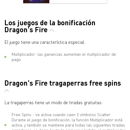
Los juegos de la bonificación
Dragon's Fire
El juego tiene una característica especial:
Multiplicador: las ganancias aumentan el multiplicador de
pago.
Dragon's Fire tragaperras free spins
La tragaperras tiene un modo de tiradas gratuitas:
Free Spins - se activa cuando caen 3 símbolos Scatter.
Durante el juego de bonificación, la función Multiplicador está
activa, y también se mantiene para todas las siguientes tiradas