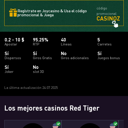
código
Regístrate en Joycasino & Usa el código
promocional
promocional & Juega
CASINOZ
0.2 - 10 $
95.25%
40
5
Apostar
RTP
Líneas
Carretes
Sí
Sí
No
Sí
Dispersos
Giros Gratis
Giros adicionales
Juegos bonus
Sí
No
Joker
slot 3D
La última actualización 24.07.2025
Los mejores casinos Red Tiger