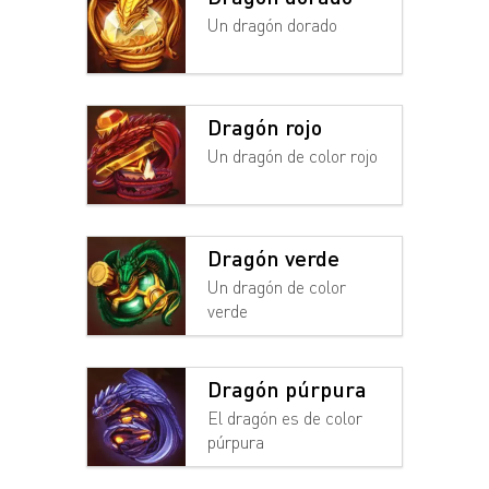
Un dragón dorado
Dragón rojo
Un dragón de color rojo
Dragón verde
Un dragón de color
verde
Dragón púrpura
El dragón es de color
púrpura