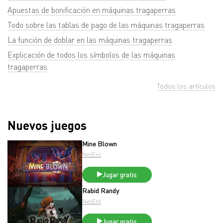
Apuestas de bonificación en máquinas tragaperras
Todo sobre las tablas de pago de las máquinas tragaperras
La función de doblar en las máquinas tragaperras
Explicación de todos los símbolos de las máquinas
tragaperras
Todos los artículos
Nuevos juegos
Mine Blown
NetEnt
Jugar gratis
Rabid Randy
NetEnt
Jugar gratis