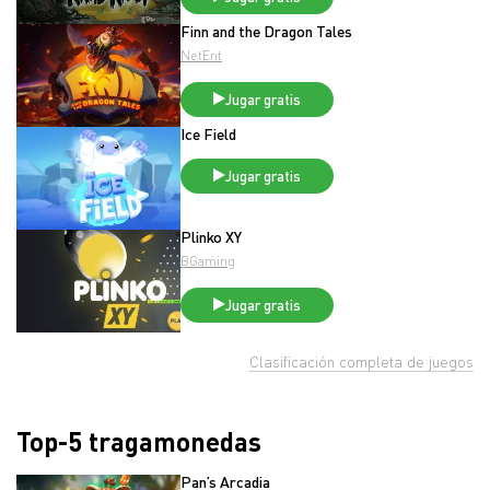
Finn and the Dragon Tales
NetEnt
Jugar gratis
Ice Field
Jugar gratis
Plinko XY
BGaming
Jugar gratis
Clasificación completa de juegos
Top-5 tragamonedas
Pan’s Arcadia