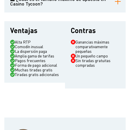
Casino Tycoon?
Los jugadores pueden apostar un máximo de 250 euros.
Ventajas
Contras
Alta RTP
Ganancias máximas
Comodín inusual
comparativamente
La dispersión paga
pequeñas
Amplia gama de tarifas
Un pequeño campo
Pagos frecuentes
Sin tiradas gratuitas
Forma de pago adicional
compradas
Muchas tiradas gratis
Tiradas gratis adicionales