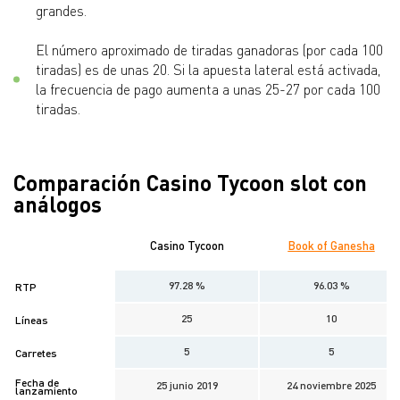
grandes.
El número aproximado de tiradas ganadoras (por cada 100
tiradas) es de unas 20. Si la apuesta lateral está activada,
la frecuencia de pago aumenta a unas 25-27 por cada 100
tiradas.
Comparación Casino Tycoon slot con
análogos
Casino Tycoon
Book of Ganesha
97.28 %
96.03 %
RTP
25
10
Líneas
5
5
Carretes
Fecha de
25 junio 2019
24 noviembre 2025
lanzamiento