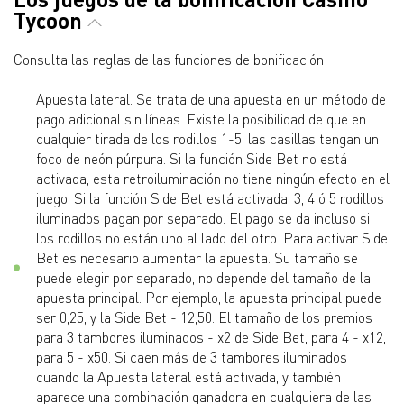
Tycoon
Consulta las reglas de las funciones de bonificación:
Apuesta lateral. Se trata de una apuesta en un método de
pago adicional sin líneas. Existe la posibilidad de que en
cualquier tirada de los rodillos 1-5, las casillas tengan un
foco de neón púrpura. Si la función Side Bet no está
activada, esta retroiluminación no tiene ningún efecto en el
juego. Si la función Side Bet está activada, 3, 4 ó 5 rodillos
iluminados pagan por separado. El pago se da incluso si
los rodillos no están uno al lado del otro. Para activar Side
Bet es necesario aumentar la apuesta. Su tamaño se
puede elegir por separado, no depende del tamaño de la
apuesta principal. Por ejemplo, la apuesta principal puede
ser 0,25, y la Side Bet - 12,50. El tamaño de los premios
para 3 tambores iluminados - x2 de Side Bet, para 4 - x12,
para 5 - x50. Si caen más de 3 tambores iluminados
cuando la Apuesta lateral está activada, y también
aparece una combinación ganadora en cualquiera de las