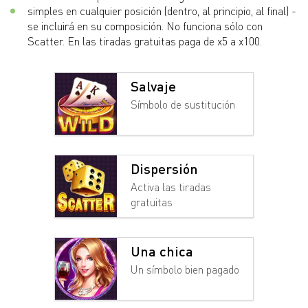
simples en cualquier posición (dentro, al principio, al final) -
se incluirá en su composición. No funciona sólo con
Scatter. En las tiradas gratuitas paga de x5 a x100.
Salvaje
Símbolo de sustitución
Dispersión
Activa las tiradas
gratuitas
Una chica
Un símbolo bien pagado