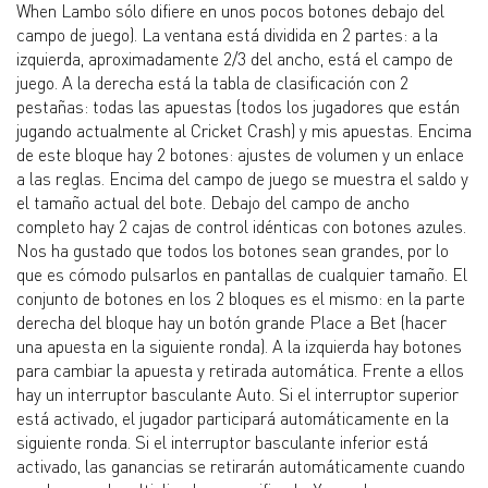
When Lambo sólo difiere en unos pocos botones debajo del
campo de juego). La ventana está dividida en 2 partes: a la
izquierda, aproximadamente 2/3 del ancho, está el campo de
juego. A la derecha está la tabla de clasificación con 2
pestañas: todas las apuestas (todos los jugadores que están
jugando actualmente al Cricket Crash) y mis apuestas. Encima
de este bloque hay 2 botones: ajustes de volumen y un enlace
a las reglas. Encima del campo de juego se muestra el saldo y
el tamaño actual del bote. Debajo del campo de ancho
completo hay 2 cajas de control idénticas con botones azules.
Nos ha gustado que todos los botones sean grandes, por lo
que es cómodo pulsarlos en pantallas de cualquier tamaño. El
conjunto de botones en los 2 bloques es el mismo: en la parte
derecha del bloque hay un botón grande Place a Bet (hacer
una apuesta en la siguiente ronda). A la izquierda hay botones
para cambiar la apuesta y retirada automática. Frente a ellos
hay un interruptor basculante Auto. Si el interruptor superior
está activado, el jugador participará automáticamente en la
siguiente ronda. Si el interruptor basculante inferior está
activado, las ganancias se retirarán automáticamente cuando