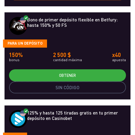
Bono de primer depósito flexible en Betfury:
hasta 150% y 50 FS
PARA UN DEPÓSITO
150%
2 500 $
x40
bonus
cantidad máxima
apuesta
OBTENER
SIN CÓDIGO
125% y hasta 125 tiradas gratis en tu primer
depósito en Casinobet