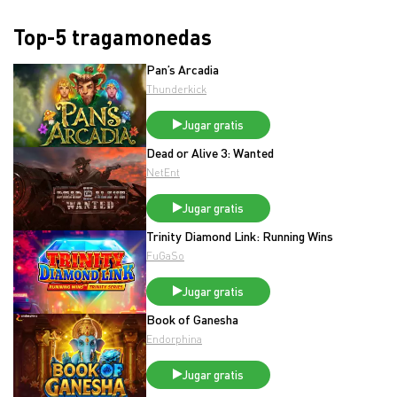
Top-5 tragamonedas
Pan’s Arcadia
Thunderkick
Jugar gratis
Dead or Alive 3: Wanted
NetEnt
Jugar gratis
Trinity Diamond Link: Running Wins
FuGaSo
Jugar gratis
Book of Ganesha
Endorphina
Jugar gratis