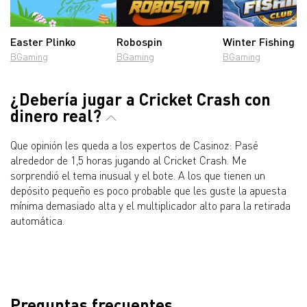
Easter Plinko
Robospin
Winter Fishing C
BGaming
BGaming
BGaming
¿Debería jugar a Cricket Crash con
dinero real?
Que opinión les queda a los expertos de Casinoz: Pasé
alrededor de 1,5 horas jugando al Cricket Crash. Me
sorprendió el tema inusual y el bote. A los que tienen un
depósito pequeño es poco probable que les guste la apuesta
mínima demasiado alta y el multiplicador alto para la retirada
automática.
Preguntas frecuentes