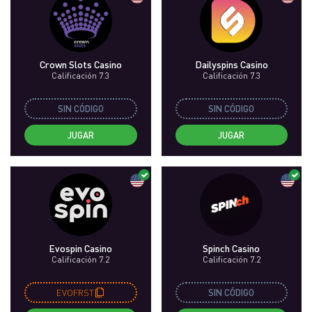
Crown Slots Casino
Dailyspins Casino
Calificación 7.3
Calificación 7.3
SIN CÓDIGO
SIN CÓDIGO
JUGAR
JUGAR
Evospin Casino
Spinch Casino
Calificación 7.2
Calificación 7.2
EVOFRST
SIN CÓDIGO