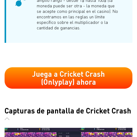
amplio rango - desde 1$ hasta 100$ (la
moneda puede ser otra - la moneda que
se acepte como principal en el casino). No
encontramos en las reglas un límite
específico sobre el multiplicador o la
cantidad de ganancias.
Juega a Cricket Crash
(Onlyplay) ahora
Capturas de pantalla de Cricket Crash