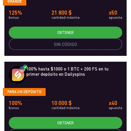
GRANDE
125%
21 800 $
x50
bonus
cantidad máxima
apuesta
OBTENER
SIN CÓDIGO
100% hasta $1000 o 1 BTC + 200 FS en tu
primer depósito en Dailyspins
PARA UN DEPÓSITO
100%
10 000 $
x40
bonus
cantidad máxima
apuesta
OBTENER