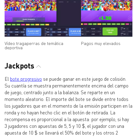
Vídeo tragaperras de temática
Pagos muy elevados
deportiva
Jackpots
El
bote progresivo
se puede ganar en este juego de colisión.
Su cuantía se muestra permanentemente encima del campo
de juego, centrado junto a la balanza. Se reparte en un
momento aleatorio. El importe del bote se divide entre todos
los jugadores que en el momento de la emisión participen en la
ronda y no hayan hecho clic en el botón de retirada. La
recompensa es proporcional a la apuesta: por ejemplo, si hay
3 jugadores con apuestas de 5, 5 y 10 $, el jugador con una
apuesta de 10 $ se llevará el 50% del bote y los otros 2