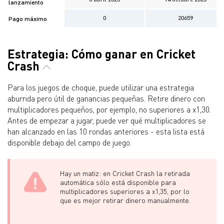
lanzamiento
0
20659
Pago máximo
Estrategia: Cómo ganar en Cricket
Crash
Para los juegos de choque, puede utilizar una estrategia
aburrida pero útil de ganancias pequeñas. Retire dinero con
multiplicadores pequeños, por ejemplo, no superiores a x1,30.
Antes de empezar a jugar, puede ver qué multiplicadores se
han alcanzado en las 10 rondas anteriores - esta lista está
disponible debajo del campo de juego.
Hay un matiz: en Cricket Crash la retirada
automática sólo está disponible para
multiplicadores superiores a x1,35, por lo
que es mejor retirar dinero manualmente.