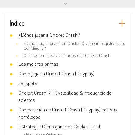
Índice
¿Dónde jugar a Cricket Crash?
¿Dónde jugar gratis en Cricket Crash sin registrarse o
con dinero?
Casinos en línea verificados con Cricket Crash
Las mejores primas
Cómo jugar a Cricket Crash (Onlyplay)
Jackpots
Cricket Crash RTP, volatilidad & frecuencia de
aciertos
Comparación de Cricket Crash (Onlyplay) con sus
homólogos
Estrategia: Cómo ganar en Cricket Crash
Más juegos Onlyplay