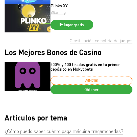
Plinko XY
BGaming
Jugar gratis
Clasificación completa de juegos
Los Mejores Bonos de Casino
200% y 100 tiradas gratis en tu primer
depósito en Nokycbets
WIN200
Obtener
Artículos por tema
¿Cómo puedo saber cuánto paga máquina tragamonedas?