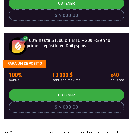
OBTENER
SIN CÓDIGO
100% hasta $1000 o 1 BTC + 200 FS en tu
primer depósito en Dailyspins
PARA UN DEPÓSITO
100%
10 000 $
x40
bonus
cantidad máxima
apuesta
OBTENER
SIN CÓDIGO