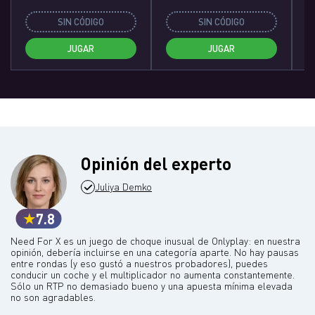
SIN CÓDIGO
SIN CÓDIGO
JUGAR
JUGAR
Opinión del experto
Juliya Demko
7.8
Need For X es un juego de choque inusual de Onlyplay: en nuestra
opinión, debería incluirse en una categoría aparte. No hay pausas
entre rondas (y eso gustó a nuestros probadores), puedes
conducir un coche y el multiplicador no aumenta constantemente.
Sólo un RTP no demasiado bueno y una apuesta mínima elevada
no son agradables.