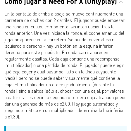
Cómo jugar a Need For X (Onlyplay)
En la pantalla de arriba a abajo se mueve continuamente una
carretera de coches con 2 carriles. El jugador puede empezar
una ronda en cualquier momento, sin interrupción tras la
ronda anterior. Una vez iniciada la ronda, el coche amarillo del
jugador aparece en la carretera. Se puede mover al carril
izquierdo o derecho - hay un botón en la esquina inferior
derecha para este propósito. En cada carril aparecen
regularmente casillas. Cada caja contiene una recompensa
(multiplicador) o una pérdida de ronda. El jugador puede elegir
qué caja coger y cuál pasar por alto en la línea adyacente
(vacía), pero no se puede saber visualmente qué contiene la
caja. El multiplicador no crece gradualmente (durante la
ronda), sino a saltos (sólo al chocar con una caja), por valores
aleatorios - es decir, la segunda o tercera caja atrapada puede
dar una ganancia de más de x2,00. Hay juego automático y
juego automático en un multiplicador determinado (no inferior
a x1,30).