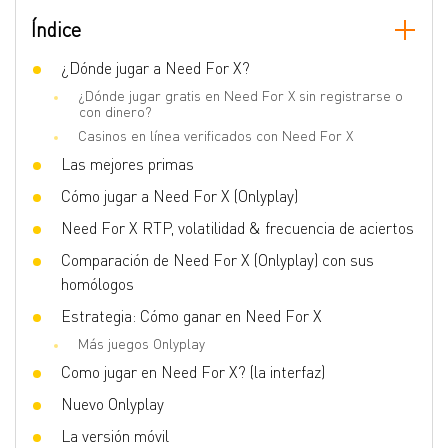
Índice
¿Dónde jugar a Need For X?
¿Dónde jugar gratis en Need For X sin registrarse o
con dinero?
Casinos en línea verificados con Need For X
Las mejores primas
Cómo jugar a Need For X (Onlyplay)
Need For X RTP, volatilidad & frecuencia de aciertos
Comparación de Need For X (Onlyplay) con sus
homólogos
Estrategia: Cómo ganar en Need For X
Más juegos Onlyplay
Como jugar en Need For X? (la interfaz)
Nuevo Onlyplay
La versión móvil