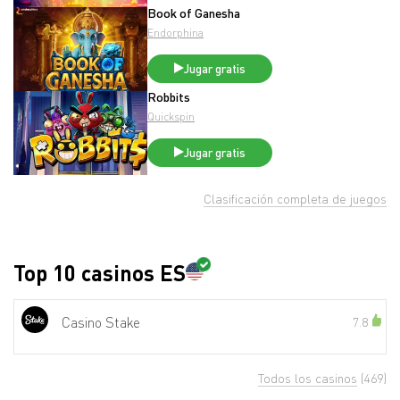
Book of Ganesha
Endorphina
Jugar gratis
Robbits
Quickspin
Jugar gratis
Clasificación completa de juegos
Top 10 casinos ES
Casino Stake
7.8
Todos los casinos
(469)