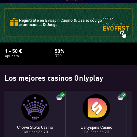
código
Regístrate en Evospin Casino & Usa el código
promocional
promocional & Juega
EVOFRST
1 - 50 €
50%
Apuesta
RTP
Los mejores casinos Onlyplay
Crown Slots Casino
Dailyspins Casino
Calificación 7.3
Calificación 7.3