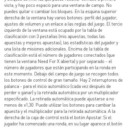
vista, y hay poco espacio para una ventana de campo. No
puedes quitar o cambiar los bloques. En la esquina superior
derecha de la ventana hay varios botones: perfil del jugador,
ajustes de volumen y un enlace a las reglas del juego. El tercio
izquierdo de la ventana está ocupado por la tabla de
clasificación con 3 pestañas (mis apuestas, todas las
apuestas y mejores apuestas), las estadísticas del jugador y
una lista de misiones adicionales. Encima de la tabla de
clasificación está el número de jugadores conectados (que
tienen la ventana Need For X abierta) y por separado - el
número de jugadores que están participando en la ronda en
este momento. Debajo del campo de juego se recogen todos
los botones de control de gran tamaño. Hay 2 interruptores de
palanca - para el inicio automático (cada vez después de
perder o ganar) y la retirada automática por un multiplicador
especificado. La retirada automática puede ajustarse a no
menos de x1,30. Puede utilizar los botones para cambiar la
apuesta y el multiplicador para la retirada automática. A la
derecha de la caja de control está el botón Apostar. Si el
jugador ha comenzado una ronda, en su lugar aparece el botón