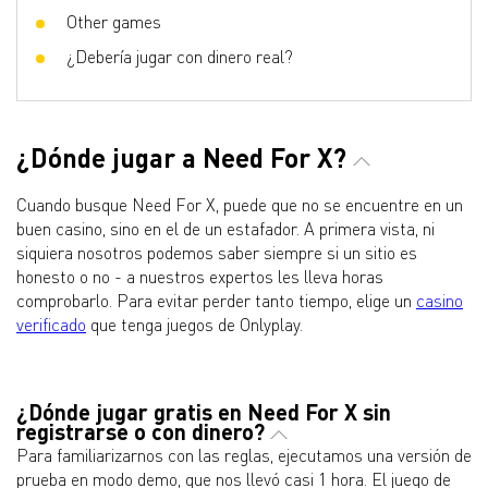
Other games
¿Debería jugar con dinero real?
¿Dónde jugar a Need For X?
Cuando busque Need For X, puede que no se encuentre en un
buen casino, sino en el de un estafador. A primera vista, ni
siquiera nosotros podemos saber siempre si un sitio es
honesto o no - a nuestros expertos les lleva horas
comprobarlo. Para evitar perder tanto tiempo, elige un
casino
verificado
que tenga juegos de Onlyplay.
¿Dónde jugar gratis en Need For X sin
registrarse o con dinero?
Para familiarizarnos con las reglas, ejecutamos una versión de
prueba en modo demo, que nos llevó casi 1 hora. El juego de