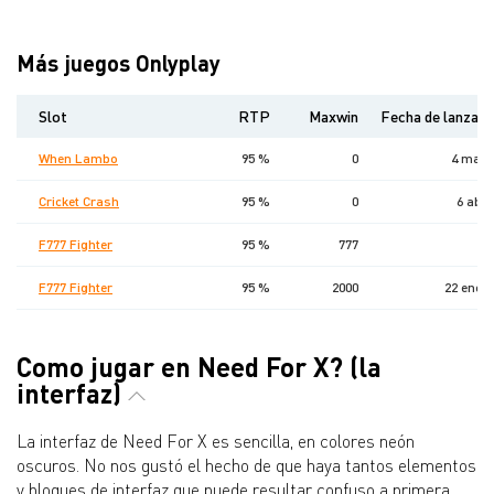
Más juegos Onlyplay
Slot
RTP
Maxwin
Fecha de lanzam
When Lambo
95 %
0
4 mayo
Cricket Crash
95 %
0
6 abri
F777 Fighter
95 %
777
F777 Fighter
95 %
2000
22 enero
Como jugar en Need For X? (la
interfaz)
La interfaz de Need For X es sencilla, en colores neón
oscuros. No nos gustó el hecho de que haya tantos elementos
y bloques de interfaz que puede resultar confuso a primera