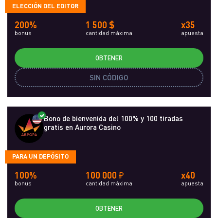
ELECCIÓN DEL EDITOR
200%
1 500 $
x35
bonus
cantidad máxima
apuesta
OBTENER
SIN CÓDIGO
Bono de bienvenida del 100% y 100 tiradas
gratis en Aurora Casino
PARA UN DEPÓSITO
100%
100 000 ₽
x40
bonus
cantidad máxima
apuesta
OBTENER