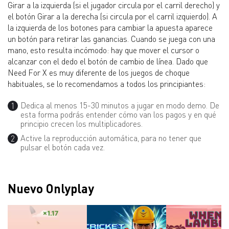
Girar a la izquierda (si el jugador circula por el carril derecho) y
el botón Girar a la derecha (si circula por el carril izquierdo). A
la izquierda de los botones para cambiar la apuesta aparece
un botón para retirar las ganancias. Cuando se juega con una
mano, esto resulta incómodo: hay que mover el cursor o
alcanzar con el dedo el botón de cambio de línea. Dado que
Need For X es muy diferente de los juegos de choque
habituales, se lo recomendamos a todos los principiantes:
Dedica al menos 15-30 minutos a jugar en modo demo. De
esta forma podrás entender cómo van los pagos y en qué
principio crecen los multiplicadores.
Active la reproducción automática, para no tener que
pulsar el botón cada vez.
Nuevo Onlyplay