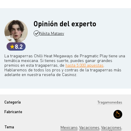
Opinión del experto
Nikita Mataev
8.2
La tragaperras Chilli Heat Megaways de Pragmatic Play tiene una
temática mexicana. Si tienes suerte, puedes ganar grandes
premios en esta tragaperras, de
hasta 5.000 apuestas
.
Hablaremos de todos los pros y contras de la tragaperras más
adelante en nuestra reseña de Casinoz.
Categoría
Tragamonedas
Fabricante
Tema
Mexicano
Vacaciones
Vacaciones
,
,
,