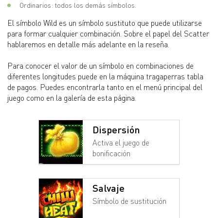
Ordinarios: todos los demás símbolos.
El símbolo Wild es un símbolo sustituto que puede utilizarse
para formar cualquier combinación. Sobre el papel del Scatter
hablaremos en detalle más adelante en la reseña.
Para conocer el valor de un símbolo en combinaciones de
diferentes longitudes puede en la máquina tragaperras tabla
de pagos. Puedes encontrarla tanto en el menú principal del
juego como en la galería de esta página.
Dispersión
Activa el juego de
bonificación
Salvaje
Símbolo de sustitución