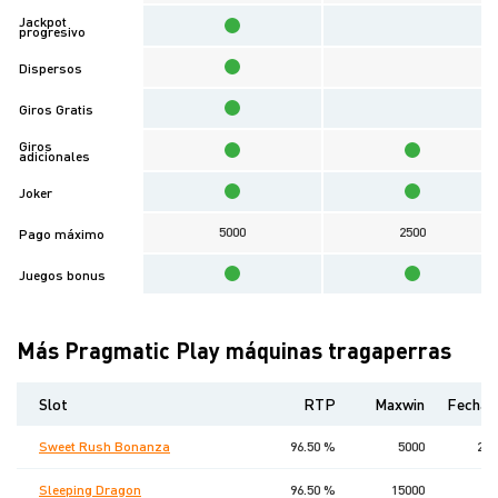
Jackpot
progresivo
Dispersos
Giros Gratis
Giros
adicionales
Joker
5000
2500
Pago máximo
Juegos bonus
Más Pragmatic Play máquinas tragaperras
Slot
RTP
Maxwin
Fecha d
Sweet Rush Bonanza
96.50 %
5000
29 
Sleeping Dragon
96.50 %
15000