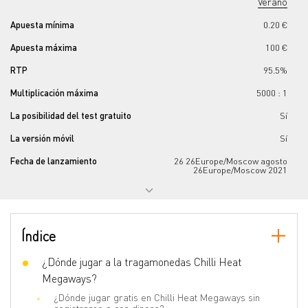
Verano
Apuesta mínima
0.20 €
Apuesta máxima
100 €
RTP
95.5%
Multiplicación máxima
5000 : 1
La posibilidad del test gratuito
Sí
La versión móvil
Sí
Fecha de lanzamiento
26 26Europe/Moscow agosto
26Europe/Moscow 2021
Jackpot progresivo
Sí
El numero de los tambores
6
Índice
El numero de las líneas
200704
Jokers
¿Dónde jugar a la tragamonedas Chilli Heat
Sí
Megaways?
Scatter
Sí
¿Dónde jugar gratis en Chilli Heat Megaways sin
Los juegos de bonificación
Bonus Game, Respin, Multiplier, Bet