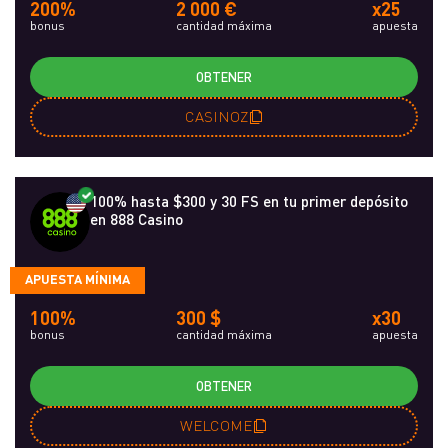
200%
2 000 €
x25
bonus
cantidad máxima
apuesta
OBTENER
CASINOZ
100% hasta $300 y 30 FS en tu primer depósito
en 888 Casino
APUESTA MÍNIMA
100%
300 $
x30
bonus
cantidad máxima
apuesta
OBTENER
WELCOME