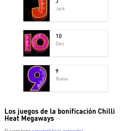
J
Jack
10
Diez
9
Nueve
Los juegos de la bonificación Chilli
Heat Megaways
El juego tiene
características especiales
: