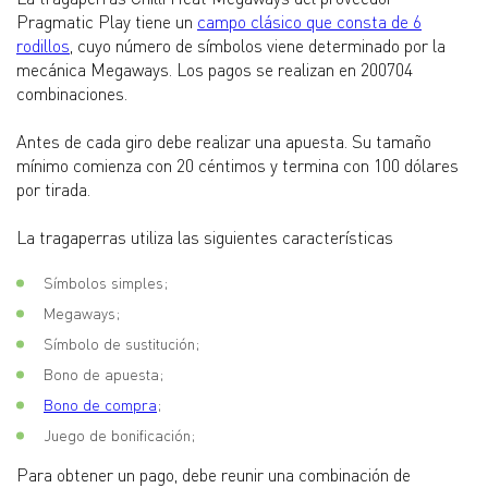
Pragmatic Play tiene un
campo clásico que consta de 6
rodillos
, cuyo número de símbolos viene determinado por la
mecánica Megaways. Los pagos se realizan en 200704
combinaciones.
Antes de cada giro debe realizar una apuesta. Su tamaño
mínimo comienza con 20 céntimos y termina con 100 dólares
por tirada.
La tragaperras utiliza las siguientes características
Símbolos simples;
Megaways;
Símbolo de sustitución;
Bono de apuesta;
Bono de compra
;
Juego de bonificación;
Para obtener un pago, debe reunir una combinación de