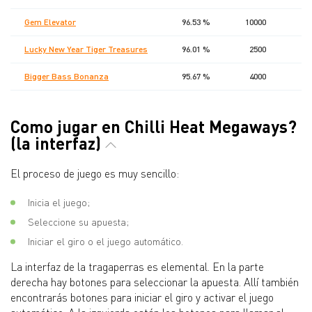
Gem Elevator
96.53 %
10000
Lucky New Year Tiger Treasures
96.01 %
2500
Bigger Bass Bonanza
95.67 %
4000
6 
Como jugar en Chilli Heat Megaways?
(la interfaz)
El proceso de juego es muy sencillo:
Inicia el juego;
Seleccione su apuesta;
Iniciar el giro o el juego automático.
La interfaz de la tragaperras es elemental. En la parte
derecha hay botones para seleccionar la apuesta. Allí también
encontrarás botones para iniciar el giro y activar el juego