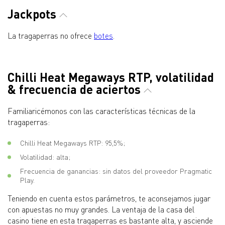
Jackpots
La tragaperras no ofrece
botes
.
Chilli Heat Megaways RTP, volatilidad
& frecuencia de aciertos
Familiaricémonos con las características técnicas de la
tragaperras:
Chilli Heat Megaways RTP: 95,5%;
Volatilidad: alta;
Frecuencia de ganancias: sin datos del proveedor Pragmatic
Play.
Teniendo en cuenta estos parámetros, te aconsejamos jugar
con apuestas no muy grandes. La ventaja de la casa del
casino tiene en esta tragaperras es bastante alta, y asciende