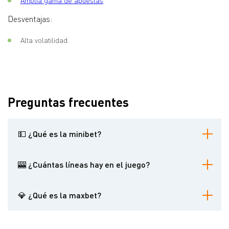
Amplia gama de apuestas
.
Desventajas:
Alta volatilidad.
Preguntas frecuentes
💵 ¿Qué es la minibet?
La apuesta mínima es de 20 céntimos.
🎰 ¿Cuántas líneas hay en el juego?
El juego tiene 200704 líneas.
💎 ¿Qué es la maxbet?
La apuesta máxima es de 100 $.