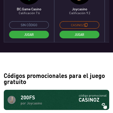
BC.Game Casino
Joycasino
Calificación 7.6
Calificación 9.2
SIN CÓDIGO
CASINOZ
JUGAR
JUGAR
Códigos promocionales para el juego
gratuito
código promocional
200FS
CASINOZ
por Joycasino