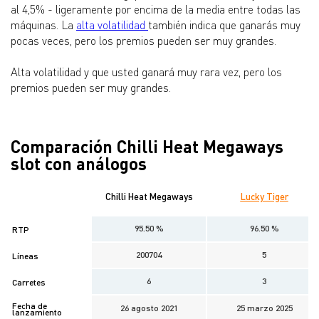
al 4,5% - ligeramente por encima de la media entre todas las
máquinas. La
alta volatilidad
también indica que ganarás muy
pocas veces, pero los premios pueden ser muy grandes.
Alta volatilidad y que usted ganará muy rara vez, pero los
premios pueden ser muy grandes.
Comparación Chilli Heat Megaways
slot con análogos
Chilli Heat Megaways
Lucky Tiger
95.50 %
96.50 %
RTP
200704
5
Líneas
6
3
Carretes
Fecha de
26 agosto 2021
25 marzo 2025
lanzamiento