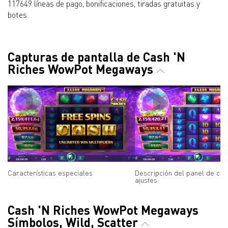
117649 líneas de pago, bonificaciones, tiradas gratuitas y
botes.
Capturas de pantalla de Cash 'N
Riches WowPot Megaways
Características especiales
Descripción del panel de cont
ajustes
Cash 'N Riches WowPot Megaways
Símbolos, Wild, Scatter