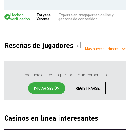
Hechos
Tatyana
Experta en tragaperras online y
verificados
Yarema
gestora de contenidos
Reseñas de jugadores
2
Más nuevos primero
Debes iniciar sesión para dejar un comentario:
INICIAR SESIÓN
REGISTRARSE
Casinos en línea interesantes