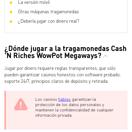
La versión móvil
Otras máquinas tragamonedas
¿Debería jugar con dinero real?
¿Dónde jugar a la tragamonedas Cash
'N Riches WowPot Megaways?
Jugar por dinero requiere reglas transparentes, que sólo
pueden garantizar casinos honestos con software probado,
soporte 24/7, principios claros de depósito y retirada.
Los casinos
fiables
garantizan la
protección de los datos personales y
mantienen la confidencialidad de cualquier
información privada.