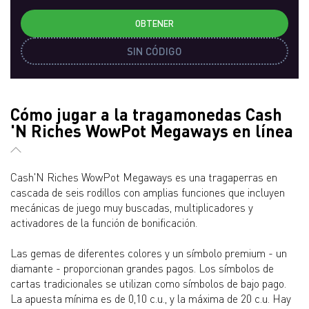
OBTENER
SIN CÓDIGO
Cómo jugar a la tragamonedas Cash
'N Riches WowPot Megaways en línea
Cash'N Riches WowPot Megaways es una tragaperras en
cascada de seis rodillos con amplias funciones que incluyen
mecánicas de juego muy buscadas, multiplicadores y
activadores de la función de bonificación.
Las gemas de diferentes colores y un símbolo premium - un
diamante - proporcionan grandes pagos. Los símbolos de
cartas tradicionales se utilizan como símbolos de bajo pago.
La apuesta mínima es de 0,10 c.u., y la máxima de 20 c.u. Hay