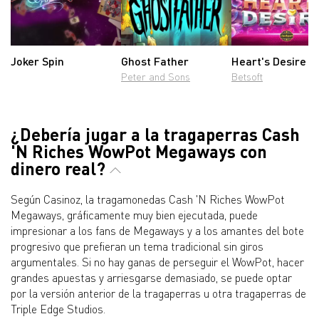
Joker Spin
Ghost Father
Heart's Desire
Peter and Sons
Betsoft
¿Debería jugar a la tragaperras Cash
'N Riches WowPot Megaways con
dinero real?
Según Casinoz, la tragamonedas Cash 'N Riches WowPot
Megaways, gráficamente muy bien ejecutada, puede
impresionar a los fans de Megaways y a los amantes del bote
progresivo que prefieran un tema tradicional sin giros
argumentales. Si no hay ganas de perseguir el WowPot, hacer
grandes apuestas y arriesgarse demasiado, se puede optar
por la versión anterior de la tragaperras u otra tragaperras de
Triple Edge Studios.