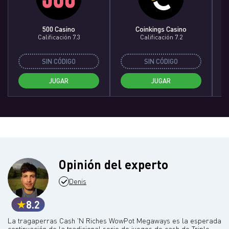
500 Casino
Coinkings Casino
Calificación 7.3
Calificación 7.2
SIN CÓDIGO
SIN CÓDIGO
JUGAR
JUGAR
Opinión del experto
Denis
8.2
La tragaperras Cash 'N Riches WowPot Megaways es la esperada
continuación de la tradicional serie de juegos de cash de Triple