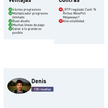
4 botes progresivos
¿RTP regulado Cash 'N
Multiplicador progresivo
Riches WowPot
ilimitado
Megaways?
Buen diseño
Alta volatilidad
Muchas líneas de pago
Ganar a lo grande es
posible
Denis
130 reseñas