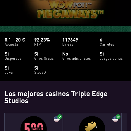
0.1 - 20 €
92.23%
117649
6
Apuesta
RTP
Líneas
Carretes
Sí
Sí
No
Sí
Dispersos
Giros Gratis
Giros adicionales
Juegos bonus
Sí
Sí
Joker
Slot 3D
Los mejores casinos Triple Edge
Studios