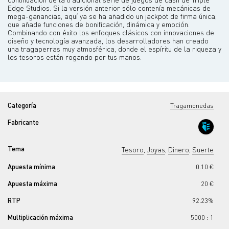
Edge Studios. Si la versión anterior sólo contenía mecánicas de
mega-ganancias, aquí ya se ha añadido un jackpot de firma única,
que añade funciones de bonificación, dinámica y emoción.
Combinando con éxito los enfoques clásicos con innovaciones de
diseño y tecnología avanzada, los desarrolladores han creado
una tragaperras muy atmosférica, donde el espíritu de la riqueza y
los tesoros están rogando por tus manos.
Categoría
Tragamonedas
Fabricante
Tema
Tesoro
Joyas
Dinero
Suerte
,
,
,
Apuesta mínima
0.10 €
Apuesta máxima
20 €
RTP
92.23%
Multiplicación máxima
5000 : 1