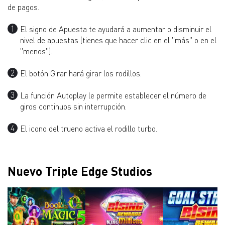
de pagos.
El signo de Apuesta te ayudará a aumentar o disminuir el
nivel de apuestas (tienes que hacer clic en el "más" o en el
"menos").
El botón Girar hará girar los rodillos.
La función Autoplay le permite establecer el número de
giros continuos sin interrupción.
El icono del trueno activa el rodillo turbo.
Nuevo Triple Edge Studios