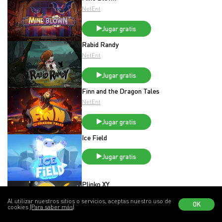
NetEnt
Jugar gratis
Rabid Randy
NetEnt
Jugar gratis
Finn and the Dragon Tales
NetEnt
Jugar gratis
Ice Field
Jugar gratis
Plinko XY
BGaming
Al utilizar nuestros sitios o servicios, aceptas nuestro uso de
OK
cookies
(Para saber más)
Jugar gratis