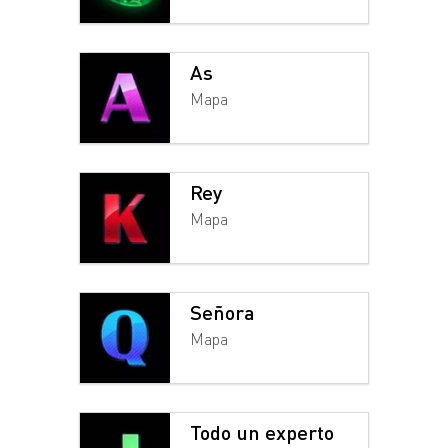
As
Mapa
Rey
Mapa
Señora
Mapa
Todo un experto