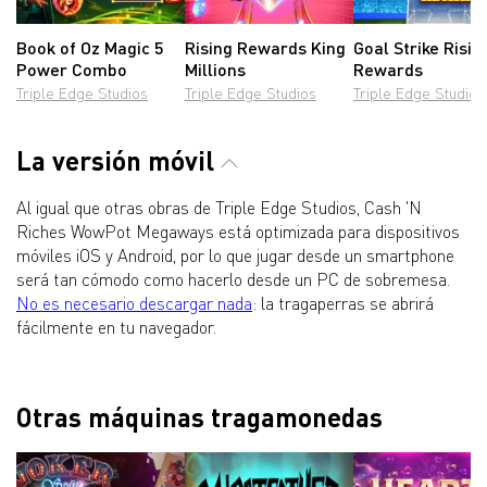
Book of Oz Magic 5
Rising Rewards King
Goal Strike Risin
Power Combo
Millions
Rewards
Triple Edge Studios
Triple Edge Studios
Triple Edge Studios
La versión móvil
Al igual que otras obras de Triple Edge Studios, Cash 'N
Riches WowPot Megaways está optimizada para dispositivos
móviles iOS y Android, por lo que jugar desde un smartphone
será tan cómodo como hacerlo desde un PC de sobremesa.
No es necesario descargar nada
: la tragaperras se abrirá
fácilmente en tu navegador.
Otras máquinas tragamonedas