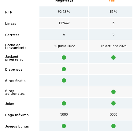
Megaways
Win
92.23 %
95 %
RTP
117649
5
Líneas
6
5
Carretes
Fecha de
30 junio 2022
15 octubre 2025
lanzamiento
Jackpot
progresivo
Dispersos
Giros Gratis
Giros
adicionales
Joker
5000
5000
Pago máximo
Juegos bonus