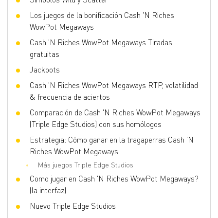
Free spins
Sí
Los juegos de la bonificación Cash 'N Riches
WowPot Megaways
Cash 'N Riches WowPot Megaways Tiradas
gratuitas
Jackpots
Cash 'N Riches WowPot Megaways RTP, volatilidad
& frecuencia de aciertos
Comparación de Cash 'N Riches WowPot Megaways
(Triple Edge Studios) con sus homólogos
Estrategia: Cómo ganar en la tragaperras Cash 'N
Riches WowPot Megaways
Más juegos Triple Edge Studios
Como jugar en Cash 'N Riches WowPot Megaways?
(la interfaz)
Nuevo Triple Edge Studios