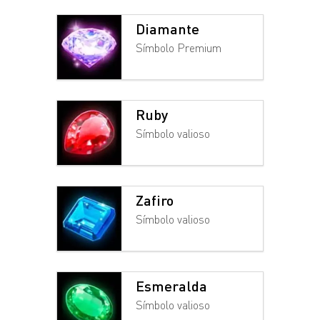
Diamante
Símbolo Premium
Ruby
Símbolo valioso
Zafiro
Símbolo valioso
Esmeralda
Símbolo valioso