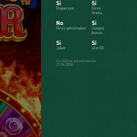
Sí
Sí
Dispersos
Giros
Gratis
No
Sí
Giros adicionales
Juegos
bonus
Sí
Sí
Joker
slot 3D
La última actualización
23.06.2024