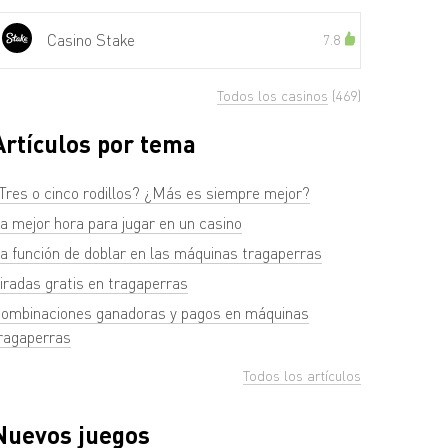
Casino Stake
7.8
Todos los casinos
(469)
Artículos por tema
Tres o cinco rodillos? ¿Más es siempre mejor?
a mejor hora para jugar en un casino
a función de doblar en las máquinas tragaperras
iradas gratis en tragaperras
ombinaciones ganadoras y pagos en máquinas
ragaperras
Todos los artículos
Nuevos juegos