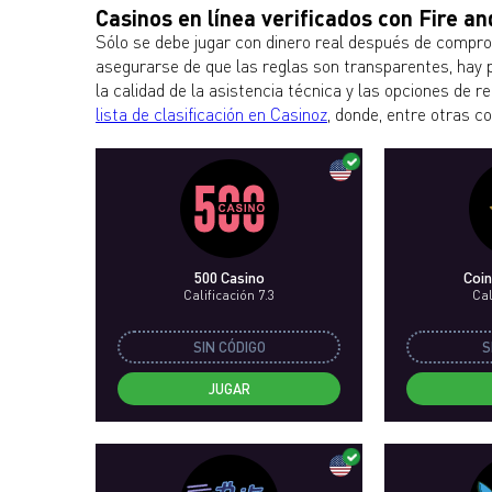
Casinos en línea verificados con Fire a
Sólo se debe jugar con dinero real después de comprob
asegurarse de que las reglas son transparentes, hay
la calidad de la asistencia técnica y las opciones de
lista de clasificación en Casinoz
, donde, entre otras c
500 Casino
Coin
Calificación 7.3
Cal
SIN CÓDIGO
S
JUGAR