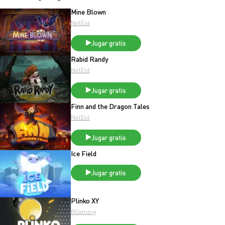
Mine Blown
NetEnt
Jugar gratis
Rabid Randy
NetEnt
Jugar gratis
Finn and the Dragon Tales
NetEnt
Jugar gratis
Ice Field
Jugar gratis
Plinko XY
BGaming