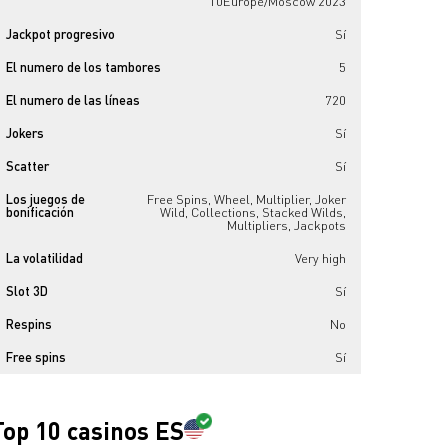
10Europe/Moscow 2023
Jackpot progresivo
Sí
El numero de los tambores
5
El numero de las líneas
720
Jokers
Sí
Scatter
Sí
Los juegos de
Free Spins, Wheel, Multiplier, Joker
bonificación
Wild, Collections, Stacked Wilds,
Multipliers, Jackpots
La volatilidad
Very high
Slot 3D
Sí
Respins
No
Free spins
Sí
Top 10 casinos ES