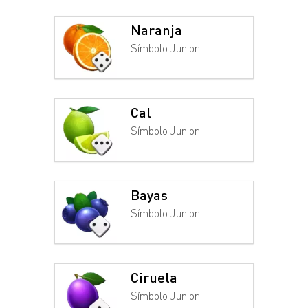
Naranja
Símbolo Junior
Cal
Símbolo Junior
Bayas
Símbolo Junior
Ciruela
Símbolo Junior