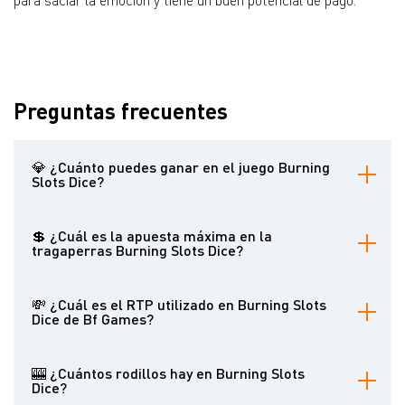
para saciar la emoción y tiene un buen potencial de pago.
Preguntas frecuentes
💎 ¿Cuánto puedes ganar en el juego Burning
Slots Dice?
x1300 de la tasa
💲 ¿Cuál es la apuesta máxima en la
tragaperras Burning Slots Dice?
100 euros, lo que es típico del proveedor
💸 ¿Cuál es el RTP utilizado en Burning Slots
Dice de Bf Games?
Una de tres opciones: 92,05%, 94,03% o 96,02%.
🎰 ¿Cuántos rodillos hay en Burning Slots
Dice?