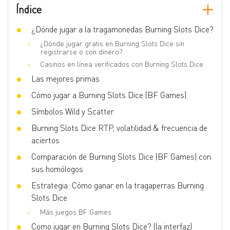
Índice
El numero de las líneas
5
Jokers
¿Dónde jugar a la tragamonedas Burning Slots Dice?
Sí
¿Dónde jugar gratis en Burning Slots Dice sin
Scatter
Sí
registrarse o con dinero?
Los juegos de bonificación
Scatter Pays, Super Symbols, Expanding
Casinos en línea verificados con Burning Slots Dice
Wild, Cash Prizes
Las mejores primas
La volatilidad
Middle
Cómo jugar a Burning Slots Dice (BF Games)
Slot 3D
No
Símbolos Wild y Scatter
Respins
No
Burning Slots Dice RTP, volatilidad & frecuencia de
Free spins
No
aciertos
Comparación de Burning Slots Dice (BF Games) con
sus homólogos
Estrategia: Cómo ganar en la tragaperras Burning
Slots Dice
Más juegos BF Games
Como jugar en Burning Slots Dice? (la interfaz)