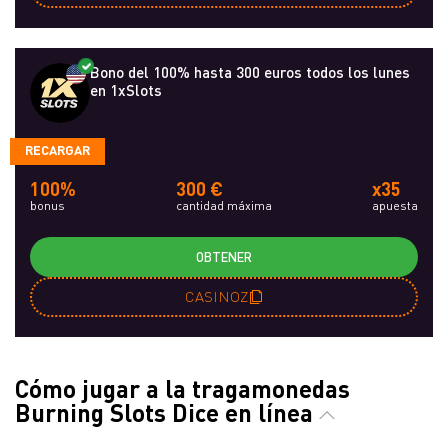
Bono del 100% hasta 300 euros todos los lunes
en 1xSlots
RECARGAR
100%
300 €
x35
bonus
cantidad máxima
apuesta
OBTENER
CASINOZ
Cómo jugar a la tragamonedas
Burning Slots Dice en línea