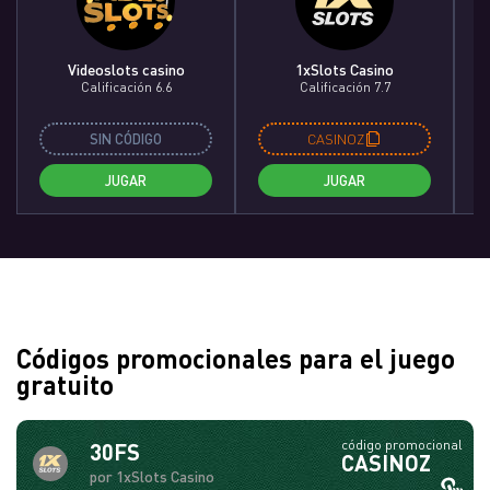
Videoslots сasino
1xSlots Casino
Calificación 6.6
Calificación 7.7
SIN CÓDIGO
CASINOZ
JUGAR
JUGAR
Códigos promocionales para el juego
gratuito
código promocional
30FS
CASINOZ
por 1xSlots Casino