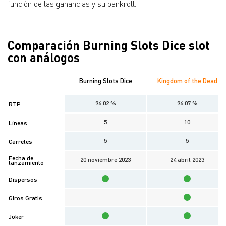
función de las ganancias y su bankroll.
Comparación Burning Slots Dice slot
con análogos
Burning Slots Dice
Kingdom of the Dead
96.02 %
96.07 %
RTP
5
10
Líneas
5
5
Carretes
Fecha de
20 noviembre 2023
24 abril 2023
lanzamiento
Dispersos
Giros Gratis
Joker