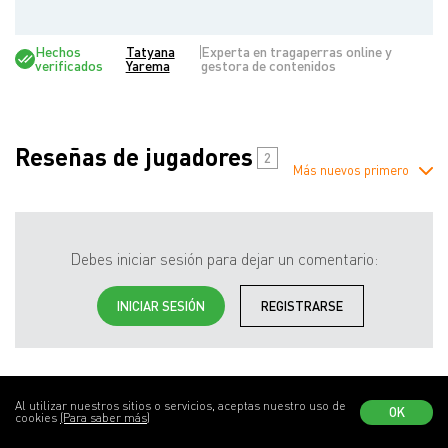
Hechos
Tatyana
Experta en tragaperras online y
verificados
Yarema
gestora de contenidos
Reseñas de jugadores
2
Más nuevos primero
Debes iniciar sesión para dejar un comentario:
INICIAR SESIÓN
REGISTRARSE
Casinos en línea interesantes
Al utilizar nuestros sitios o servicios, aceptas nuestro uso de
OK
cookies
(Para saber más)