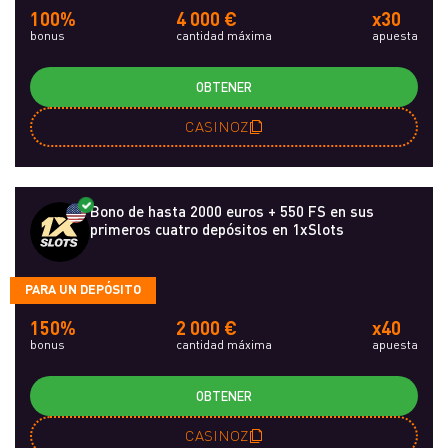
100%
4 000 €
x30
bonus
cantidad máxima
apuesta
OBTENER
CASINOZ
Bono de hasta 2000 euros + 550 FS en sus
primeros cuatro depósitos en 1xSlots
PARA UN DEPÓSITO
150%
2 000 €
x40
bonus
cantidad máxima
apuesta
OBTENER
CASINOZ