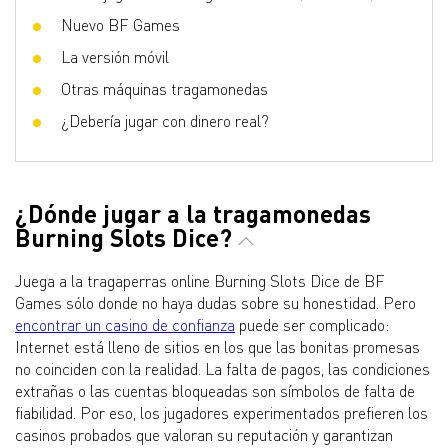
Nuevo BF Games
La versión móvil
Otras máquinas tragamonedas
¿Debería jugar con dinero real?
¿Dónde jugar a la tragamonedas
Burning Slots Dice?
Juega a la tragaperras online Burning Slots Dice de BF
Games sólo donde no haya dudas sobre su honestidad. Pero
encontrar un casino de confianza
puede ser complicado:
Internet está lleno de sitios en los que las bonitas promesas
no coinciden con la realidad. La falta de pagos, las condiciones
extrañas o las cuentas bloqueadas son símbolos de falta de
fiabilidad. Por eso, los jugadores experimentados prefieren los
casinos probados que valoran su reputación y garantizan