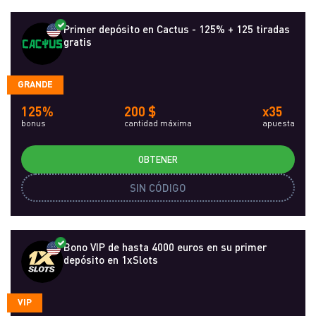
Primer depósito en Cactus - 125% + 125 tiradas
gratis
GRANDE
125%
200 $
x35
bonus
cantidad máxima
apuesta
OBTENER
SIN CÓDIGO
Bono VIP de hasta 4000 euros en su primer
depósito en 1xSlots
VIP