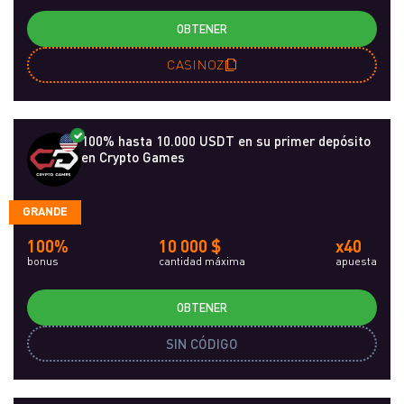
OBTENER
CASINOZ
100% hasta 10.000 USDT en su primer depósito
en Crypto Games
GRANDE
100%
10 000 $
x40
bonus
cantidad máxima
apuesta
OBTENER
SIN CÓDIGO