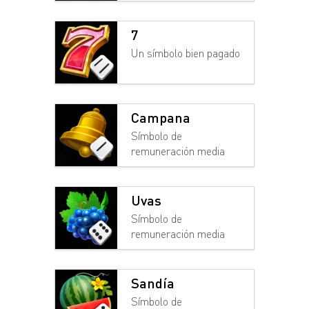
7
Un símbolo bien pagado
Campana
Símbolo de
remuneración media
Uvas
Símbolo de
remuneración media
Sandía
Símbolo de