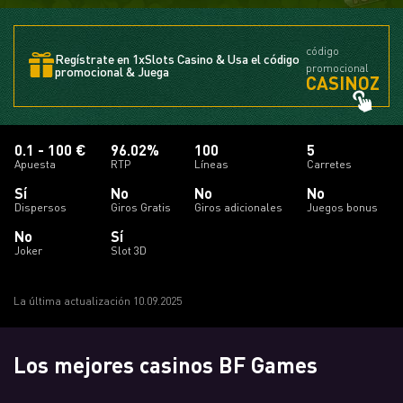
código
Regístrate en 1xSlots Casino & Usa el código
promocional
promocional & Juega
CASINOZ
0.1 - 100 €
96.02%
100
5
Apuesta
RTP
Líneas
Carretes
Sí
No
No
No
Dispersos
Giros Gratis
Giros adicionales
Juegos bonus
No
Sí
Joker
Slot 3D
La última actualización 10.09.2025
Los mejores casinos BF Games