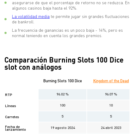
asegurarse de que el porcentaje de retorno no se reduzca. En
algunos casinos baja hasta el 92%.
La volatilidad media
te permite jugar sin grandes fluctuaciones
de bankroll.
La frecuencia de ganancias es un poco baja - 14%, pero es
normal teniendo en cuenta los grandes premios.
Comparación Burning Slots 100 Dice
slot con análogos
Burning Slots 100 Dice
Kingdom of the Dead
96.02 %
96.07 %
RTP
100
10
Líneas
5
5
Carretes
Fecha de
19 agosto 2024
24 abril 2023
lanzamiento