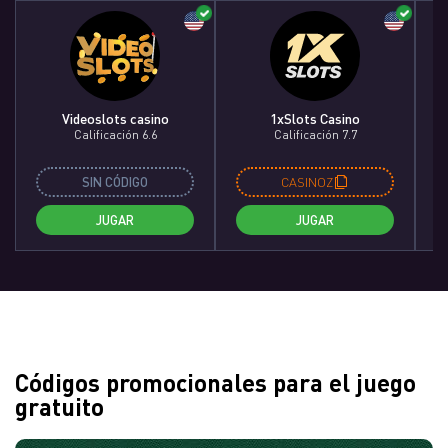
Videoslots сasino
1xSlots Casino
Calificación 6.6
Calificación 7.7
SIN CÓDIGO
CASINOZ
JUGAR
JUGAR
Códigos promocionales para el juego
gratuito