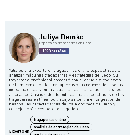
Juliya Demko
Experta en tragaperras en línea
1398 reseñas
Yulia es una experta en tragaperras online especializada en
analizar máquinas tragaperras y estrategias de juego. Su
trayectoria profesional comenzó con el estudio autodidacta
de la mecánica de las tragaperras y la creación de reseñas
independientes, y en la actualidad es una de las principales
autoras de Casinoz, donde publica análisis detallados de las
tragaperras en línea. Su trabajo se centra en la gestión de
riesgos, las características de los algoritmos de juego y
tragaperras online
análisis de estrategias de juego
Experto en:
gestión de riesgos