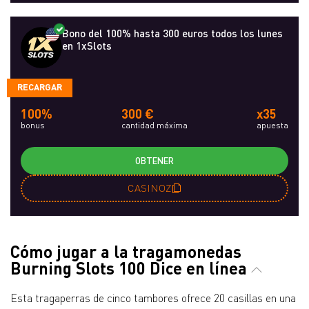
Bono del 100% hasta 300 euros todos los lunes
en 1xSlots
RECARGAR
100%
300 €
x35
bonus
cantidad máxima
apuesta
OBTENER
CASINOZ
Cómo jugar a la tragamonedas
Burning Slots 100 Dice en línea
Esta tragaperras de cinco tambores ofrece 20 casillas en una