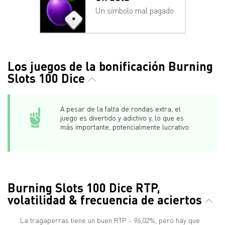
Un símbolo mal pagado
Los juegos de la bonificación Burning
Slots 100 Dice
A pesar de la falta de rondas extra, el
juego es divertido y adictivo y, lo que es
más importante, potencialmente lucrativo.
Burning Slots 100 Dice RTP,
volatilidad & frecuencia de aciertos
La tragaperras tiene un buen RTP - 96,02%, pero hay que