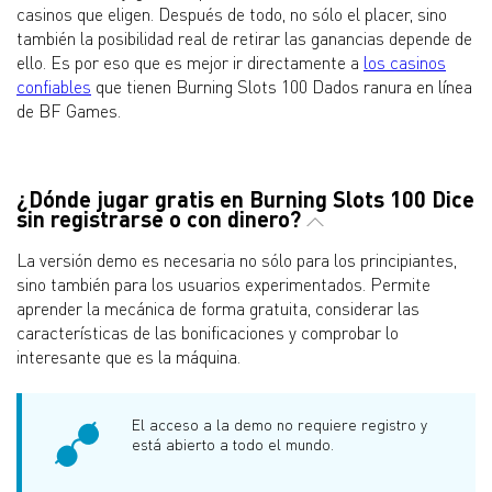
casinos que eligen. Después de todo, no sólo el placer, sino
también la posibilidad real de retirar las ganancias depende de
ello. Es por eso que es mejor ir directamente a
los casinos
confiables
que tienen Burning Slots 100 Dados ranura en línea
de BF Games.
¿Dónde jugar gratis en Burning Slots 100 Dice
sin registrarse o con dinero?
La versión demo es necesaria no sólo para los principiantes,
sino también para los usuarios experimentados. Permite
aprender la mecánica de forma gratuita, considerar las
características de las bonificaciones y comprobar lo
interesante que es la máquina.
El acceso a la demo no requiere registro y
está abierto a todo el mundo.