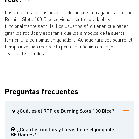
Los expertos de Casinoz consideran que la tragaperras online
Burning Slots 100 Dice es visualmente agradable y
funcionalmente sencilla. Los usuarios sólo tienen que hacer
girar los rodillos y esperar a que los símbolos de la suerte
formen una combinación ganadora. Aunque rara vez ocurre, el
tiempo invertido merece la pena: la máquina da pagos
realmente grandes.
Preguntas frecuentes
🍓 ¿Cuál es el RTP de Burning Slots 100 Dice?
La tasa de rendimiento para el jugador es del 96,02%.
🏦 ¿Cuántos rodillos y líneas tiene el juego de
BF Games?