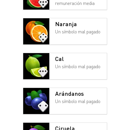
remuneración media
Naranja
Un símbolo mal pagado
Cal
Un símbolo mal pagado
Arándanos
Un símbolo mal pagado
Ciruela