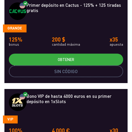
Primer depósito en Cactus - 125% + 125 tiradas
gratis
GRANDE
125%
200 $
x35
bonus
cantidad máxima
apuesta
OBTENER
SIN CÓDIGO
Bono VIP de hasta 4000 euros en su primer
depósito en 1xSlots
VIP
100%
4 000 €
x30