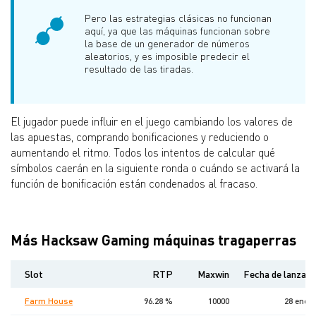
Pero las estrategias clásicas no funcionan
aquí, ya que las máquinas funcionan sobre
la base de un generador de números
aleatorios, y es imposible predecir el
resultado de las tiradas.
El jugador puede influir en el juego cambiando los valores de
las apuestas, comprando bonificaciones y reduciendo o
aumentando el ritmo. Todos los intentos de calcular qué
símbolos caerán en la siguiente ronda o cuándo se activará la
función de bonificación están condenados al fracaso.
Más Hacksaw Gaming máquinas tragaperras
Slot
RTP
Maxwin
Fecha de lanzam
Farm House
96.28 %
10000
28 enero