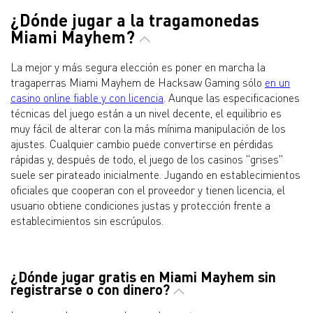
¿Dónde jugar a la tragamonedas
Miami Mayhem?
La mejor y más segura elección es poner en marcha la
tragaperras Miami Mayhem de Hacksaw Gaming sólo
en un
casino online fiable y con licencia
. Aunque las especificaciones
técnicas del juego están a un nivel decente, el equilibrio es
muy fácil de alterar con la más mínima manipulación de los
ajustes. Cualquier cambio puede convertirse en pérdidas
rápidas y, después de todo, el juego de los casinos "grises"
suele ser pirateado inicialmente. Jugando en establecimientos
oficiales que cooperan con el proveedor y tienen licencia, el
usuario obtiene condiciones justas y protección frente a
establecimientos sin escrúpulos.
¿Dónde jugar gratis en Miami Mayhem sin
registrarse o con dinero?