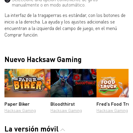
manualmente o en modo automático.
La interfaz de la tragaperras es estándar, con los botones de
inicio a la derecha. La ayuda y los ajustes adicionales se
encuentran a la izquierda del campo de juego, en el menú
Comprar función.
Nuevo Hacksaw Gaming
Paper Biker
Bloodthirst
Fred’s Food Truc
Hacksaw Gaming
Hacksaw Gaming
Hacksaw Gaming
La versión móvil