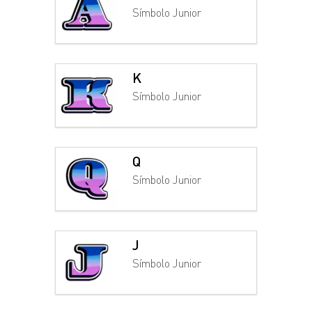
Símbolo Junior
K
Símbolo Junior
Q
Símbolo Junior
J
Símbolo Junior