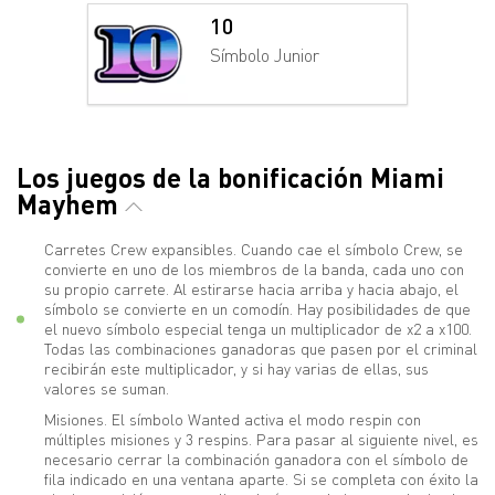
10
Símbolo Junior
Los juegos de la bonificación Miami
Mayhem
Carretes Crew expansibles. Cuando cae el símbolo Crew, se
convierte en uno de los miembros de la banda, cada uno con
su propio carrete. Al estirarse hacia arriba y hacia abajo, el
símbolo se convierte en un comodín. Hay posibilidades de que
el nuevo símbolo especial tenga un multiplicador de x2 a x100.
Todas las combinaciones ganadoras que pasen por el criminal
recibirán este multiplicador, y si hay varias de ellas, sus
valores se suman.
Misiones. El símbolo Wanted activa el modo respin con
múltiples misiones y 3 respins. Para pasar al siguiente nivel, es
necesario cerrar la combinación ganadora con el símbolo de
fila indicado en una ventana aparte. Si se completa con éxito la