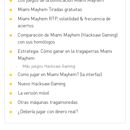
Miami Mayhem Tiradas gratuitas
Miami Mayhem RTP, volatilidad & frecuencia de
aciertos
Comparación de Miami Mayhem (Hacksaw Gaming)
con sus homólogos
Estrategia: Cómo ganar en la tragaperras Miami
Mayhem
Más juegos Hacksaw Gaming
Como jugar en Miami Mayhem? (la interfaz)
Nuevo Hacksaw Gaming
La versión móvil
Otras máquinas tragamonedas
¿Debería jugar con dinero real?