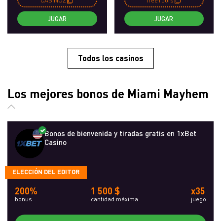
JUGAR
JUGAR
Todos los casinos
Los mejores bonos de Miami Mayhem
Bonos de bienvenida y tiradas gratis en 1xBet
Casino
ELECCIÓN DEL EDITOR
200%
1 500 $
x35
bonus
cantidad máxima
juego