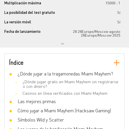
Multiplicación máxima
15000 : 1
La posibilidad del test gratuito
Sí
La versión móvil
Sí
Fecha de lanzamiento
28 28Europe/Moscow agosto
28Europe/Moscow 2025
Jackpot progresivo
No
Jokers
Sí
Índice
Scatter
Sí
Los juegos de bonificación
¿Dónde jugar a la tragamonedas Miami Mayhem?
Free Spins, Bonus Game, Respin,
Multipliers, Expanding Symbols, Buy
Feature
¿Dónde jugar gratis en Miami Mayhem sin registrarse
o con dinero?
La volatilidad
High
Casinos en línea verificados con Miami Mayhem
Slot 3D
No
Las mejores primas
Respins
Sí
Cómo jugar a Miami Mayhem (Hacksaw Gaming)
Free spins
Sí
Símbolos Wild y Scatter
Los juegos de la bonificación Miami Mayhem