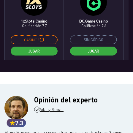
1xSlots Casino
BC.Game Casino
Calificación 7.7
Calificación 7.6
CASINOZ
SIN CÓDIGO
JUGAR
JUGAR
Opinión del experto
Vitaliy Seban
7.3
Miami Mayhem es una curiosa tragaperras de Hacksaw Gaming,