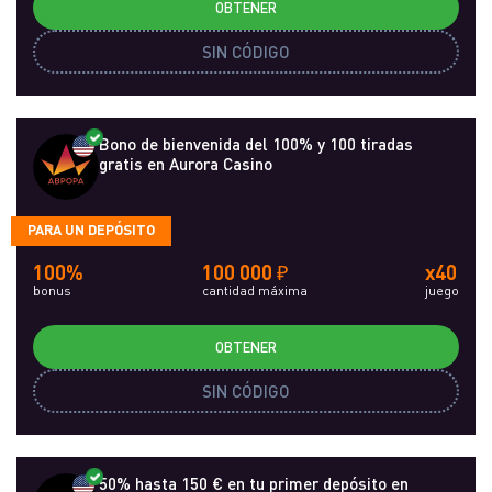
OBTENER
SIN CÓDIGO
Bono de bienvenida del 100% y 100 tiradas
gratis en Aurora Casino
PARA UN DEPÓSITO
100%
100 000 ₽
x40
bonus
cantidad máxima
juego
OBTENER
SIN CÓDIGO
50% hasta 150 € en tu primer depósito en