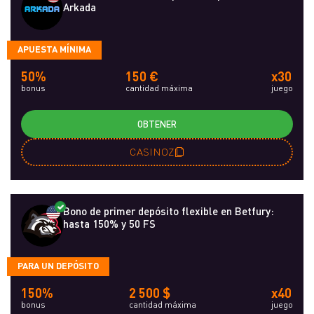
Arkada
APUESTA MÍNIMA
50%
150 €
x30
bonus
cantidad máxima
juego
OBTENER
CASINOZ
Bono de primer depósito flexible en Betfury:
hasta 150% y 50 FS
PARA UN DEPÓSITO
150%
2 500 $
x40
bonus
cantidad máxima
juego