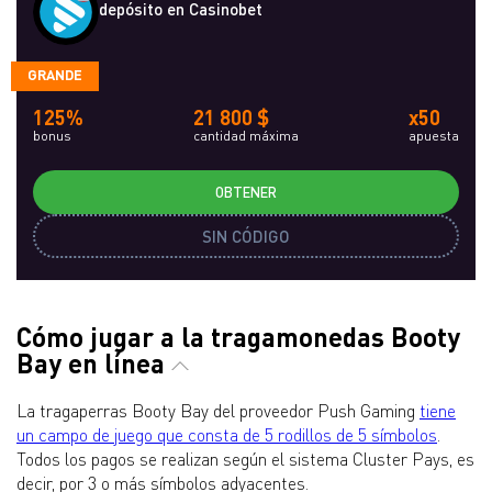
depósito en Casinobet
GRANDE
125%
21 800 $
x50
bonus
cantidad máxima
apuesta
OBTENER
SIN CÓDIGO
Cómo jugar a la tragamonedas Booty
Bay en línea
La tragaperras Booty Bay del proveedor Push Gaming
tiene
un campo de juego que consta de 5 rodillos de 5 símbolos
.
Todos los pagos se realizan según el sistema Cluster Pays, es
decir, por 3 o más símbolos adyacentes.