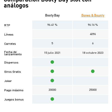
análogos
Booty Bay
Bones & Bounty
96.41 %
96.16 %
RTP
4096
Líneas
5
6
Carretes
Fecha de
15 julio 2021
18 octubre 2023
lanzamiento
Dispersos
Giros Gratis
Joker
20000
25000
Pago máximo
Juegos bonus