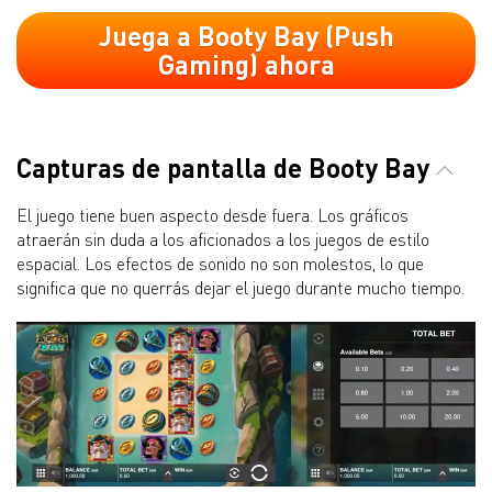
Juega a Booty Bay (Push
Gaming) ahora
Capturas de pantalla de Booty Bay
El juego tiene buen aspecto desde fuera. Los gráficos
atraerán sin duda a los aficionados a los juegos de estilo
espacial. Los efectos de sonido no son molestos, lo que
significa que no querrás dejar el juego durante mucho tiempo.