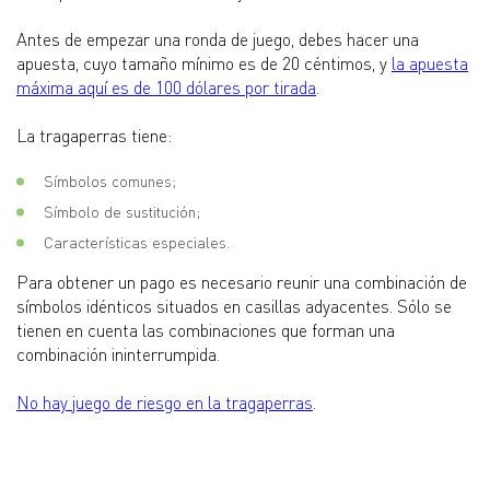
Antes de empezar una ronda de juego, debes hacer una
apuesta, cuyo tamaño mínimo es de 20 céntimos, y
la apuesta
máxima aquí es de 100 dólares por tirada
.
La tragaperras tiene:
Símbolos comunes;
Símbolo de sustitución;
Características especiales.
Para obtener un pago es necesario reunir una combinación de
símbolos idénticos situados en casillas adyacentes. Sólo se
tienen en cuenta las combinaciones que forman una
combinación ininterrumpida.
No hay juego de riesgo en la tragaperras
.