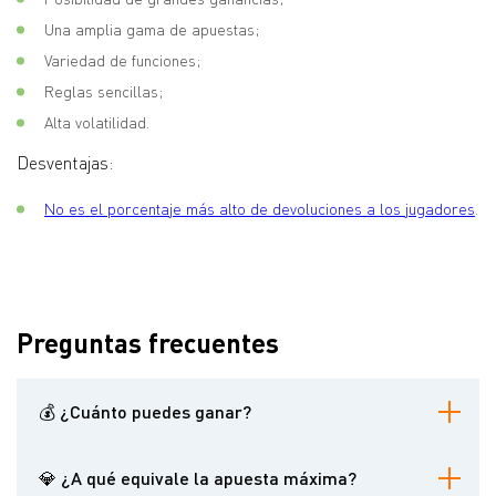
Una amplia gama de apuestas;
Variedad de funciones;
Reglas sencillas;
Alta volatilidad.
Desventajas:
No es el porcentaje más alto de devoluciones a los jugadores
.
Preguntas frecuentes
💰 ¿Cuánto puedes ganar?
Las ganancias máximas están limitadas a 20.000 apuestas.
💎 ¿A qué equivale la apuesta máxima?