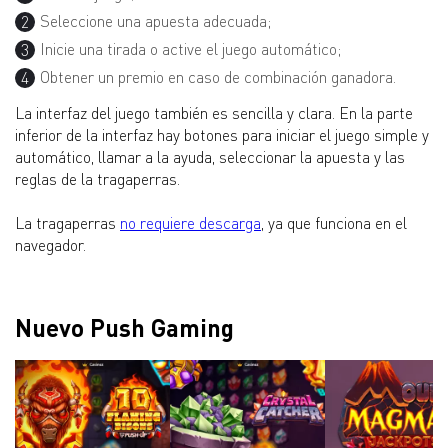
Seleccione una apuesta adecuada;
Inicie una tirada o active el juego automático;
Obtener un premio en caso de combinación ganadora.
La interfaz del juego también es sencilla y clara. En la parte
inferior de la interfaz hay botones para iniciar el juego simple y
automático, llamar a la ayuda, seleccionar la apuesta y las
reglas de la tragaperras.
La tragaperras
no requiere descarga
, ya que funciona en el
navegador.
Nuevo Push Gaming