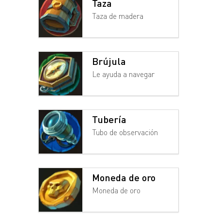
Taza
Taza de madera
Brújula
Le ayuda a navegar
Tubería
Tubo de observación
Moneda de oro
Moneda de oro