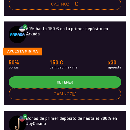
CASINOZRU
50% hasta 150 € en tu primer depósito en
Arkada
APUESTA MÍNIMA
50%
150 €
x30
bonus
cantidad máxima
apuesta
OBTENER
CASINOZ
Bonos de primer depósito de hasta el 200% en
JoyCasino