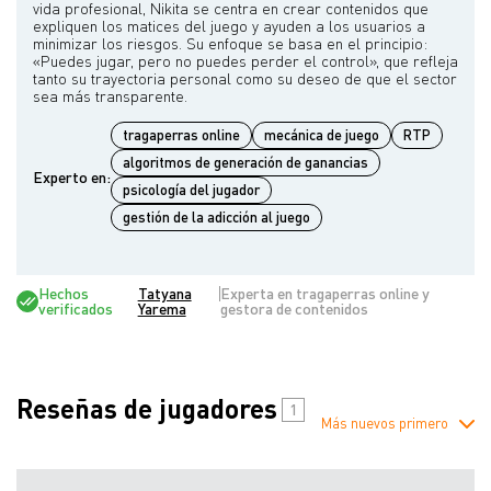
vida profesional, Nikita se centra en crear contenidos que
expliquen los matices del juego y ayuden a los usuarios a
minimizar los riesgos. Su enfoque se basa en el principio:
«Puedes jugar, pero no puedes perder el control», que refleja
tanto su trayectoria personal como su deseo de que el sector
tragaperras online
mecánica de juego
RTP
algoritmos de generación de ganancias
Experto en:
psicología del jugador
gestión de la adicción al juego
Hechos
Tatyana
Experta en tragaperras online y
verificados
Yarema
gestora de contenidos
Reseñas de jugadores
1
Más nuevos primero