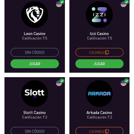
Leon Casino
Izzi Casino
Calificación 7.5
Calificación 7.5
SIN CÓDIGO
CASINOZ
JUGAR
JUGAR
Slott Casino
Arkada Casino
Calificación 7.2
Calificación 7.2
SIN CÓDIGO
CASINOZ