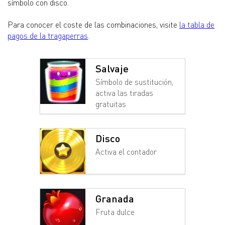
símbolo con disco.
Para conocer el coste de las combinaciones, visite
la tabla de
pagos de la tragaperras
.
Salvaje
Símbolo de sustitución,
activa las tiradas
gratuitas
Disco
Activa el contador
Granada
Fruta dulce