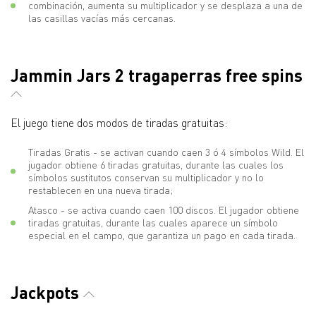
combinación, aumenta su multiplicador y se desplaza a una de
las casillas vacías más cercanas.
Jammin Jars 2 tragaperras free spins
El juego tiene dos modos de tiradas gratuitas:
Tiradas Gratis - se activan cuando caen 3 ó 4 símbolos Wild. El
jugador obtiene 6 tiradas gratuitas, durante las cuales los
símbolos sustitutos conservan su multiplicador y no lo
restablecen en una nueva tirada;
Atasco - se activa cuando caen 100 discos. El jugador obtiene
tiradas gratuitas, durante las cuales aparece un símbolo
especial en el campo, que garantiza un pago en cada tirada.
Jackpots