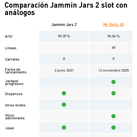
Comparación Jammin Jars 2 slot con
análogos
Jammin Jars 2
Mr. Bells 40
95.35 %
96.06 %
RTP
40
Líneas
8
5
Carretes
Fecha de
2 junio 2021
12 noviembre 2025
lanzamiento
Jackpot
progresivo
Dispersos
Giros Gratis
Giros
adicionales
Joker