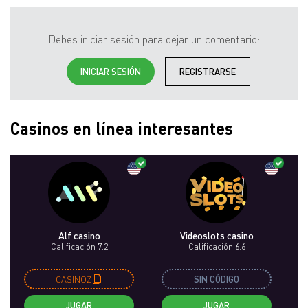
Debes iniciar sesión para dejar un comentario:
INICIAR SESIÓN
REGISTRARSE
Casinos en línea interesantes
Alf casino
Videoslots сasino
Calificación 7.2
Calificación 6.6
CASINOZ
SIN CÓDIGO
JUGAR
JUGAR