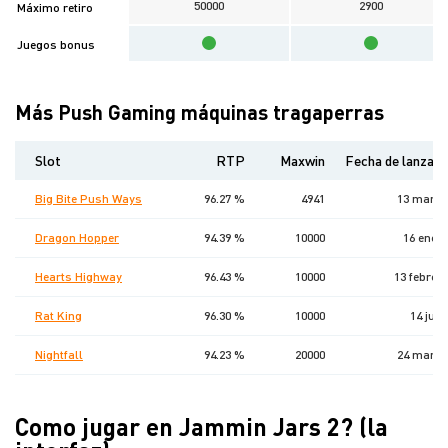
50000
2900
Máximo retiro
Juegos bonus
Más Push Gaming máquinas tragaperras
Slot
RTP
Maxwin
Fecha de lanzam
Big Bite Push Ways
96.27 %
4941
13 marzo
Dragon Hopper
94.39 %
10000
16 enero
Hearts Highway
96.43 %
10000
13 febrer
Rat King
96.30 %
10000
14 juli
Nightfall
94.23 %
20000
24 marzo
Como jugar en Jammin Jars 2? (la