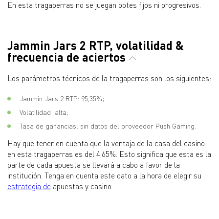
En esta tragaperras no se juegan botes fijos ni progresivos.
Jammin Jars 2 RTP, volatilidad &
frecuencia de aciertos
Los parámetros técnicos de la tragaperras son los siguientes:
Jammin Jars 2 RTP: 95,35%;
Volatilidad: alta;
Tasa de ganancias: sin datos del proveedor Push Gaming.
Hay que tener en cuenta que la ventaja de la casa del casino
en esta tragaperras es del 4,65%. Esto significa que esta es la
parte de cada apuesta se llevará a cabo a favor de la
institución. Tenga en cuenta este dato a la hora de elegir su
estrategia de
apuestas y casino.