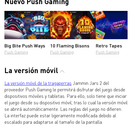
Nuevo Push Gaming
Big Bite Push Ways
10 Flaming Bisons
Retro Tapes
Push Gaming
Push Gaming
Push Gaming
La versión móvil
La versión móvil de la tragaperras
Jammin Jars 2 del
proveedor Push Gaming le permitirá disfrutar del juego desde
dispositivos móviles y tabletas. Para ello, solo tiene que iniciar
el juego desde su dispositivo móvil, tras lo cual la versión móvil
se abrirá automáticamente. Las reglas del juego no difieren.
La interfaz puede estar ligeramente modificada debido al
escalado para adaptarse al tamaño de la pantalla.