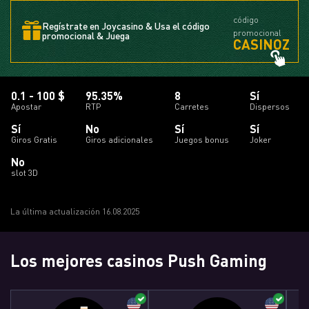
código
Regístrate en Joycasino & Usa el código
promocional
promocional & Juega
CASINOZ
0.1 - 100 $
95.35%
8
Sí
Apostar
RTP
Carretes
Dispersos
Sí
No
Sí
Sí
Giros Gratis
Giros adicionales
Juegos bonus
Joker
No
slot 3D
La última actualización 16.08.2025
Los mejores casinos Push Gaming