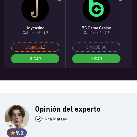
Joycasino
BC.Game Casino
Calificación 9.2
Calificación 7.6
CASINOZ
SIN CÓDIGO
JUGAR
JUGAR
Opinión del experto
Nikita Mataev
9.2