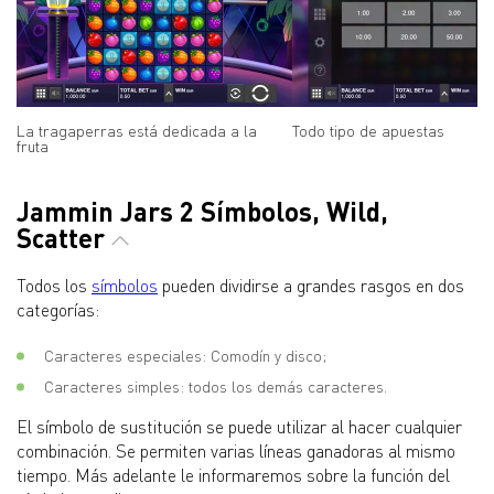
La tragaperras está dedicada a la
Todo tipo de apuestas
fruta
Jammin Jars 2 Símbolos, Wild,
Scatter
Todos los
símbolos
pueden dividirse a grandes rasgos en dos
categorías:
Caracteres especiales: Comodín y disco;
Caracteres simples: todos los demás caracteres.
El símbolo de sustitución se puede utilizar al hacer cualquier
combinación. Se permiten varias líneas ganadoras al mismo
tiempo. Más adelante le informaremos sobre la función del