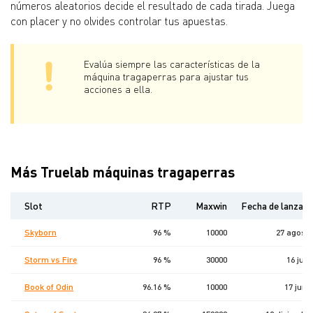
números aleatorios decide el resultado de cada tirada. Juega
con placer y no olvides controlar tus apuestas.
Evalúa siempre las características de la
máquina tragaperras para ajustar tus
acciones a ella.
Más Truelab máquinas tragaperras
Slot
RTP
Maxwin
Fecha de lanzam
Skyborn
96 %
10000
27 agosto
Storm vs Fire
96 %
30000
16 juli
Book of Odin
96.16 %
10000
17 juni