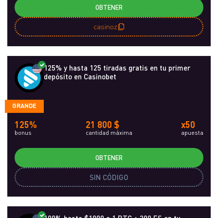
OBTENER
casinoz
125% y hasta 125 tiradas gratis en tu primer
depósito en Casinobet
GRANDE
125%
21 800 $
x50
bonus
cantidad máxima
apuesta
OBTENER
SIN CÓDIGO