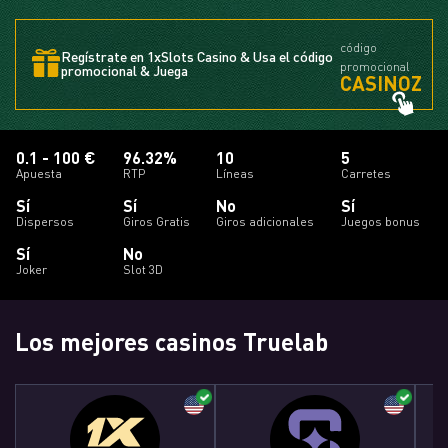
código
Regístrate en 1xSlots Casino & Usa el código
promocional
promocional & Juega
CASINOZ
0.1 - 100 €
96.32%
10
5
Apuesta
RTP
Líneas
Carretes
Sí
Sí
No
Sí
Dispersos
Giros Gratis
Giros adicionales
Juegos bonus
Sí
No
Joker
Slot 3D
Los mejores casinos Truelab