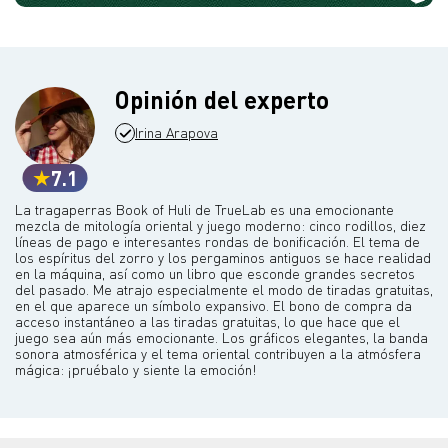
Opinión del experto
Irina Arapova
7.1
La tragaperras Book of Huli de TrueLab es una emocionante
mezcla de mitología oriental y juego moderno: cinco rodillos, diez
líneas de pago e interesantes rondas de bonificación. El tema de
los espíritus del zorro y los pergaminos antiguos se hace realidad
en la máquina, así como un libro que esconde grandes secretos
del pasado. Me atrajo especialmente el modo de tiradas gratuitas,
en el que aparece un símbolo expansivo. El bono de compra da
acceso instantáneo a las tiradas gratuitas, lo que hace que el
juego sea aún más emocionante. Los gráficos elegantes, la banda
sonora atmosférica y el tema oriental contribuyen a la atmósfera
mágica: ¡pruébalo y siente la emoción!