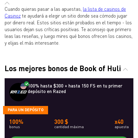
Cuando quieras pasar a las apuestas,
la lista de casinos de
Casinoz
te ayudará a elegir un sitio donde sea cómodo jugar
por dinero real. Estos sitios están probados en el tiempo - los
usuarios dejan sus críticas positivas. Te aconsejo que primero
leas las reseñas, y luego mires qué bonos ofrecen los casinos,
y elijas el más interesante.
Los mejores bonos de Book of Huli
100% hasta $300 + hasta 150 FS en tu primer
depósito en Razed
PARA UN DEPÓSITO
100%
300 $
x40
bonus
cantidad máxima
apuesta