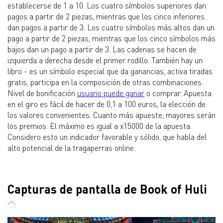
establecerse de 1 a 10. Los cuatro símbolos superiores dan
pagos a partir de 2 piezas, mientras que los cinco inferiores
dan pagos a partir de 3. Los cuatro símbolos más altos dan un
pago a partir de 2 piezas, mientras que los cinco símbolos más
bajos dan un pago a partir de 3. Las cadenas se hacen de
izquierda a derecha desde el primer rodillo. También hay un
libro - es un símbolo especial que da ganancias, activa tiradas
gratis, participa en la composición de otras combinaciones.
Nivel de bonificación
usuario puede ganar
o comprar. Apuesta
en el giro es fácil de hacer de 0,1 a 100 euros, la elección de
los valores convenientes. Cuanto más apueste, mayores serán
los premios. El máximo es igual a x15000 de la apuesta.
Considero esto un indicador favorable y sólido, que habla del
alto potencial de la tragaperras online.
Capturas de pantalla de Book of Huli