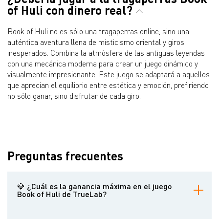
of Huli con dinero real?
Book of Huli no es sólo una tragaperras online, sino una
auténtica aventura llena de misticismo oriental y giros
inesperados. Combina la atmósfera de las antiguas leyendas
con una mecánica moderna para crear un juego dinámico y
visualmente impresionante. Este juego se adaptará a aquellos
que aprecian el equilibrio entre estética y emoción, prefiriendo
no sólo ganar, sino disfrutar de cada giro.
Preguntas frecuentes
💎 ¿Cuál es la ganancia máxima en el juego
Book of Huli de TrueLab?
х15000