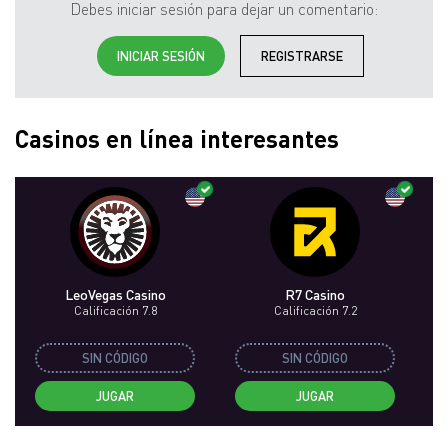
Debes iniciar sesión para dejar un comentario:
INICIAR SESIÓN
REGISTRARSE
Casinos en línea interesantes
LeoVegas Casino
R7 Casino
Calificación 7.8
Calificación 7.2
SIN CÓDIGO
SIN CÓDIGO
JUGAR
JUGAR