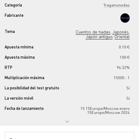
Categoría
Tragamonedas
Fabricante
Tema
Cuentos de hadas
Japonés
,
,
Japón antiguo
Oriental
,
Apuesta mínima
0.10 €
Apuesta máxima
100 €
RTP
96.32%
Multiplicación máxima
15000 : 1
La posibilidad del test gratuito
Sí
La versión móvil
Sí
Fecha de lanzamiento
15 15Europe/Moscow enero
15Europe/Moscow 2024
Jackpot progresivo
No
El numero de los tambores
5