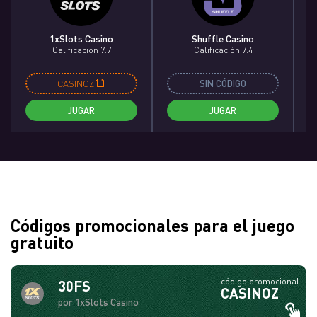
1xSlots Casino
Shuffle Casino
Calificación 7.7
Calificación 7.4
CASINOZ
SIN CÓDIGO
JUGAR
JUGAR
Códigos promocionales para el juego
gratuito
código promocional
30FS
CASINOZ
por 1xSlots Casino