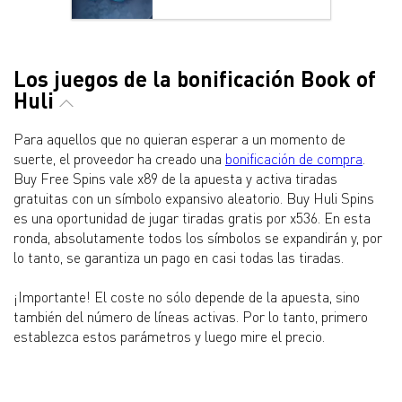
Los juegos de la bonificación Book of
Huli
Para aquellos que no quieran esperar a un momento de
suerte, el proveedor ha creado una
bonificación de compra
.
Buy Free Spins vale x89 de la apuesta y activa tiradas
gratuitas con un símbolo expansivo aleatorio. Buy Huli Spins
es una oportunidad de jugar tiradas gratis por x536. En esta
ronda, absolutamente todos los símbolos se expandirán y, por
lo tanto, se garantiza un pago en casi todas las tiradas.
¡Importante! El coste no sólo depende de la apuesta, sino
también del número de líneas activas. Por lo tanto, primero
establezca estos parámetros y luego mire el precio.