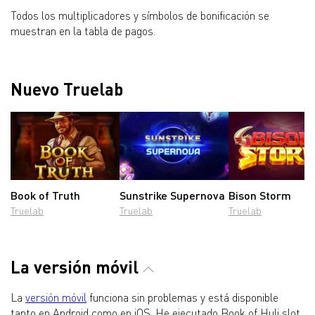
Todos los multiplicadores y símbolos de bonificación se
muestran en la tabla de pagos.
Nuevo Truelab
Book of Truth
Sunstrike Supernova
Bison Storm
Truelab
Truelab
Truelab
La versión móvil
La
versión móvil
funciona sin problemas y está disponible
tanto en Android como en iOS. He ejecutado Book of Huli slot