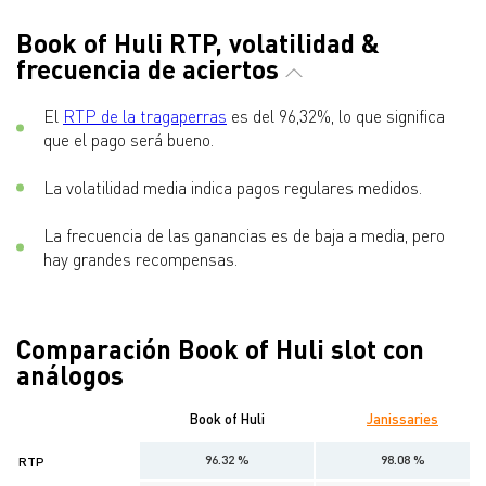
Book of Huli RTP, volatilidad &
frecuencia de aciertos
El
RTP de la tragaperras
es del 96,32%, lo que significa
que el pago será bueno.
La volatilidad media indica pagos regulares medidos.
La frecuencia de las ganancias es de baja a media, pero
hay grandes recompensas.
Comparación Book of Huli slot con
análogos
Book of Huli
Janissaries
96.32 %
98.08 %
RTP