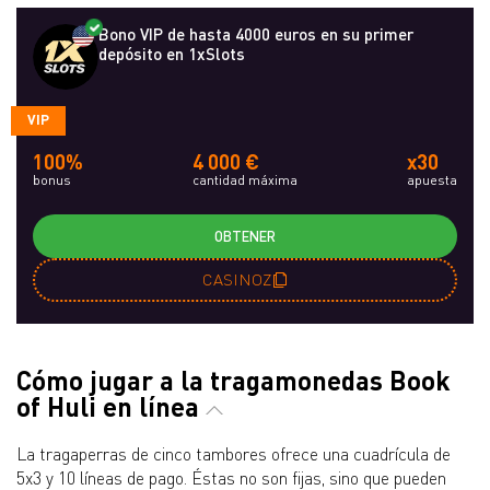
Bono VIP de hasta 4000 euros en su primer
depósito en 1xSlots
VIP
100%
4 000 €
x30
bonus
cantidad máxima
apuesta
OBTENER
CASINOZ
Cómo jugar a la tragamonedas Book
of Huli en línea
La tragaperras de cinco tambores ofrece una cuadrícula de
5x3 y 10 líneas de pago. Éstas no son fijas, sino que pueden