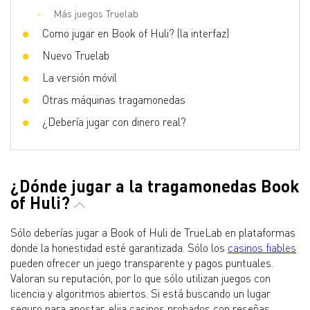
Más juegos Truelab
Como jugar en Book of Huli? (la interfaz)
Nuevo Truelab
La versión móvil
Otras máquinas tragamonedas
¿Debería jugar con dinero real?
¿Dónde jugar a la tragamonedas Book
of Huli?
Sólo deberías jugar a Book of Huli de TrueLab en plataformas
donde la honestidad esté garantizada. Sólo los
casinos fiables
pueden ofrecer un juego transparente y pagos puntuales.
Valoran su reputación, por lo que sólo utilizan juegos con
licencia y algoritmos abiertos. Si está buscando un lugar
seguro para apostar, elija casinos probados con reseñas