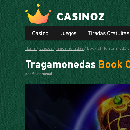
Casino
Juegos
Tiradas Gratuitas
Home
Juegos
Tragamonedas
Book Of Horror modo 
Tragamonedas
Book O
por Spinomenal