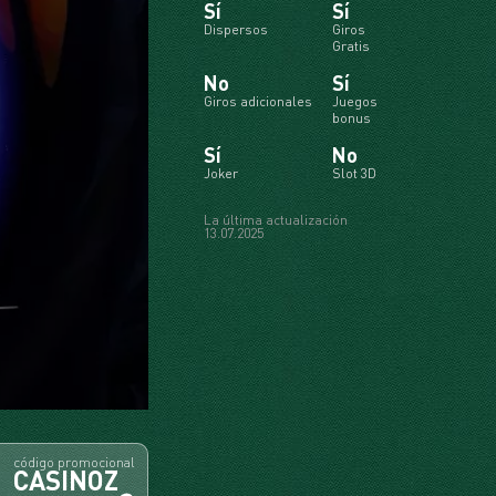
Sí
Sí
Dispersos
Giros
Gratis
No
Sí
Giros adicionales
Juegos
bonus
Sí
No
Joker
Slot 3D
La última actualización
13.07.2025
código promocional
CASINOZ