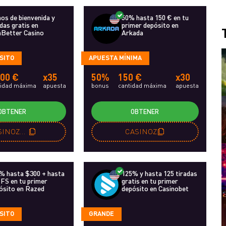
os de bienvenida y
50% hasta 150 € en tu
adas gratis en
primer depósito en
nBetter Casino
Arkada
SITO
APUESTA MÍNIMA
500 €
x35
50%
150 €
x30
tidad máxima
apuesta
bonus
cantidad máxima
apuesta
OBTENER
OBTENER
CASINOZRU
CASINOZ
% hasta $300 + hasta
125% y hasta 125 tiradas
 FS en tu primer
gratis en tu primer
ósito en Razed
depósito en Casinobet
SITO
GRANDE