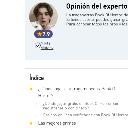
Opinión del experto
La tragaperras Book Of Horror de
Si tienes suerte, puedes ganar gr
Para conocer todos los pros y los
7.9
Nikita
Mataev
Índice
¿Dónde jugar a la tragamonedas Book Of
Horror?
¿Dónde jugar gratis en Book Of Horror sin
registrarse o con dinero?
Casinos en línea verificados con Book Of Horro
Las mejores primas