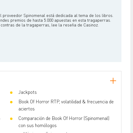
l proveedor Spinomenal está dedicada al tema de los libros.
andes premios de hasta 5.000 apuestas en esta tragaperras.
 contras de la tragaperras, lee la reseña de Casinoz.
Jackpots
Book Of Horror RTP, volatilidad & frecuencia de
aciertos
Comparación de Book Of Horror (Spinomenal)
r
con sus homólogos