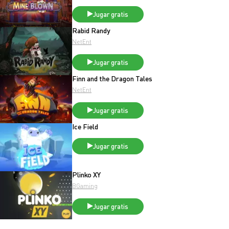
Jugar gratis
Rabid Randy
NetEnt
Jugar gratis
Finn and the Dragon Tales
NetEnt
Jugar gratis
Ice Field
Jugar gratis
Plinko XY
BGaming
Jugar gratis