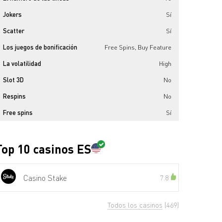
Jokers
Sí
Scatter
Sí
Los juegos de bonificación
Free Spins, Buy Feature
La volatilidad
High
Slot 3D
No
Respins
No
Free spins
Sí
Top 10 casinos ES
Casino Stake
7.8
Todos los casinos
(469)