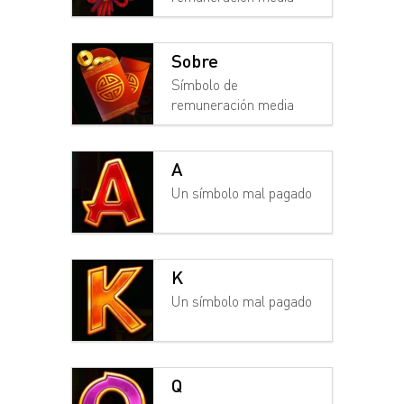
Sobre
Símbolo de
remuneración media
A
Un símbolo mal pagado
K
Un símbolo mal pagado
Q