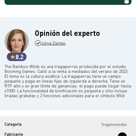
Opinión del experto
Juliya Demko
8.2
The Bamboo Wilds es una tragaperras producida por el estudio
Booming Games. Salió a la venta a mediados del verano de 2023.
El tema es la cultura asiática. La tragaperras tiene un campo
pequeño y paga en líneas fijas de izquierda a derecha. Tiene un
RTP alto y un gran límite de ganancias: el pago puede llegar hasta
x7000. La funcionalidad de bonificación es pequeña y sólo incluye
tiradas gratuitas y 2 funciones adicionales para el símbolo Wild.
Categoría
Tragamonedas
Fabricante