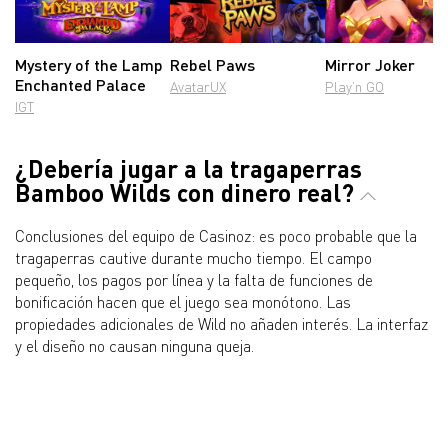
Mystery of the Lamp
Rebel Paws
Mirror Joker
Enchanted Palace
AvatarUX
Play’n GO
IGT
¿Debería jugar a la tragaperras
Bamboo Wilds con dinero real?
Conclusiones del equipo de Casinoz: es poco probable que la
tragaperras cautive durante mucho tiempo. El campo
pequeño, los pagos por línea y la falta de funciones de
bonificación hacen que el juego sea monótono. Las
propiedades adicionales de Wild no añaden interés. La interfaz
y el diseño no causan ninguna queja.