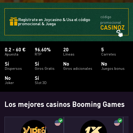
código
Regístrate en Joycasino & Usa el código
promocional
promocional & Juega
CASINOZ
0.2 - 60 €
96.60%
20
5
Apuesta
RTP
Líneas
Carretes
Sí
Sí
No
No
Dispersos
Giros Gratis
Giros adicionales
Juegos bonus
No
Sí
Joker
Slot 3D
Los mejores casinos Booming Games