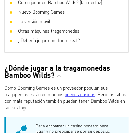
Como jugar en Bamboo Wilds? (la interfaz)
Nuevo Booming Games
La versión móvil
Otras máquinas tragamonedas
¿Debería jugar con dinero real?
¿Dónde jugar a la tragamonedas
Bamboo Wilds?
Como Booming Games es un proveedor popular, sus
tragaperras están en muchos
buenos casinos
. Pero los sitios
con mala reputación también pueden tener Bamboo Wilds en
su catálogo.
Para encontrar un casino honesto para
jugar y no preocuparse por su depósito,