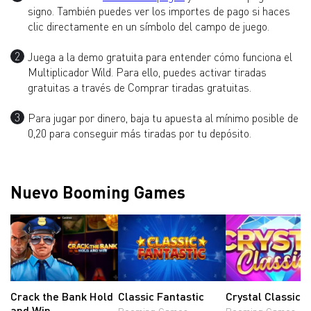
signo. También puedes ver los importes de pago si haces
clic directamente en un símbolo del campo de juego.
Juega a la demo gratuita para entender cómo funciona el
Multiplicador Wild. Para ello, puedes activar tiradas
gratuitas a través de Comprar tiradas gratuitas.
Para jugar por dinero, baja tu apuesta al mínimo posible de
0,20 para conseguir más tiradas por tu depósito.
Nuevo Booming Games
Crack the Bank Hold
Classic Fantastic
Crystal Classics
and Win