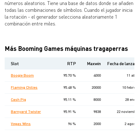
números aleatorios. Tiene una base de datos donde se añaden
todas las combinaciones de símbolos. Cuando el jugador inicia
la rotación - el generador selecciona aleatoriamente 1
combinación entre miles.
Más Booming Games máquinas tragaperras
Slot
RTP
Maxwin
Fecha de lanzam
Boogie Boom
95.70 %
4000
11 abri
Flaming Chilies
95.48 %
20000
10 febrer
Cash Pig
95.11 %
8000
28 enero
Barnyard Twister
95.91 %
9838
22 noviembre
Vegas Wins
96 %
2000
2 agosto