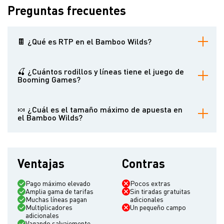
Preguntas frecuentes
🍫 ¿Qué es RTP en el Bamboo Wilds?
La tasa de rendimiento para el jugador es del 96,60%.
🍒 ¿Cuántos rodillos y líneas tiene el juego de
Booming Games?
La tragaperras online ofrece 5 rodillos en 3 filas y 20 líneas de
pago fijas.
🍬 ¿Cuál es el tamaño máximo de apuesta en
el Bamboo Wilds?
Los jugadores pueden apostar un máximo de 60 euros.
Ventajas
Contras
Pago máximo elevado
Pocos extras
Amplia gama de tarifas
Sin tiradas gratuitas
Muchas líneas pagan
adicionales
Multiplicadores
Un pequeño campo
adicionales
Vagando salvajemente