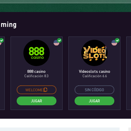
aming
888 casino
Videoslots сasino
Calificación 8.3
Calificación 6.6
WELCOME
SIN CÓDIGO
JUGAR
JUGAR