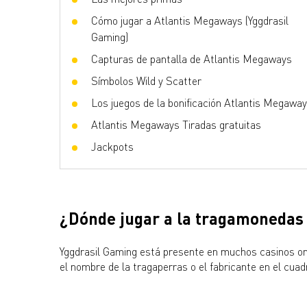
Cómo jugar a Atlantis Megaways (Yggdrasil
Gaming)
Capturas de pantalla de Atlantis Megaways
Símbolos Wild y Scatter
Los juegos de la bonificación Atlantis Megawa
Atlantis Megaways Tiradas gratuitas
Jackpots
¿Dónde jugar a la tragamonedas
Yggdrasil Gaming está presente en muchos casinos onlin
el nombre de la tragaperras o el fabricante en el cuad