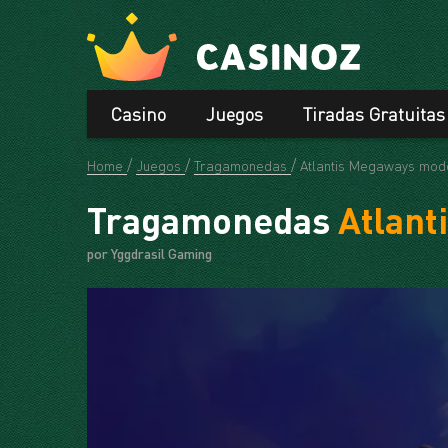
Casino
Juegos
Tiradas Gratuitas
Home
Juegos
Tragamonedas
Atlantis Megaways mo
Tragamonedas
Atlant
por Yggdrasil Gaming