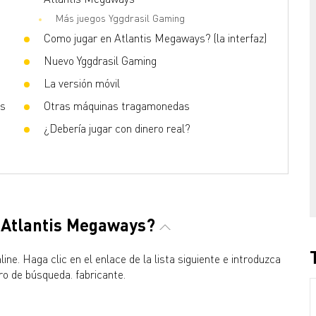
Más juegos Yggdrasil Gaming
Como jugar en Atlantis Megaways? (la interfaz)
Nuevo Yggdrasil Gaming
La versión móvil
ys
Otras máquinas tragamonedas
¿Debería jugar con dinero real?
 Atlantis Megaways?
e. Haga clic en el enlace de la lista siguiente e introduzca
ro de búsqueda. fabricante.