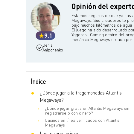
Opinión del expert
Estamos seguros de que ya has a
Megaways. Sus creadores te prop
bajo muchos kilómetros de agua 
El juego ha sido desarrollado por
9.1
Yggdrasil Gaming dentro del pro
mecánica Megaways creada por 
Denis
Anipchenko
Índice
¿Dónde jugar a la tragamonedas Atlantis
Megaways?
¿Dónde jugar gratis en Atlantis Megaways sin
registrarse o con dinero?
Casinos en línea verificados con Atlantis
Megaways
Las mejores primas