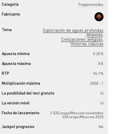
Categoría
Tragamonedas
Fabricante
Tema
Exploración de aguas profundas
Atlántida
,
,
Civilizaciones antiguas
,
Historias clásicas
Apuesta mínima
0.20 €
Apuesta máxima
0 €
RTP
96.1%
Multiplicación máxima
2000 : 1
La posibilidad del test gratuito
Sí
La versión móvil
Sí
Fecha de lanzamiento
2 02Europe/Moscow noviembre
02Europe/Moscow 2020
Jackpot progresivo
No