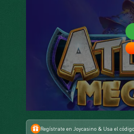
Regístrate en Joycasino & Usa el códi