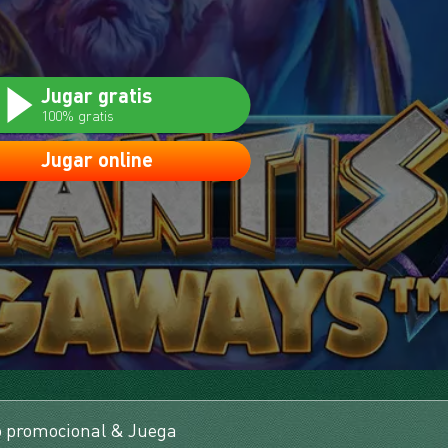
Jugar gratis
100% gratis
Jugar online
go promocional & Juega