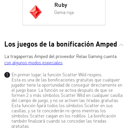
Ruby
Gema roja
Los juegos de la bonificación Amped
La tragaperras Amped del proveedor Relax Gaming cuenta
con algunos modos especiales
:
En primer lugar, la función Scatter Wild respins.
Esta es una de las bonificaciones gratuitas que cualquier
jugador tiene la oportunidad de conseguir directamente en
el juego base. La función se activa después de que se
formen 2 o más símbolos Scatter Wild en cualquier casilla
del campo de juego, y no se activen las tiradas gratuitas.
Esta función fijará todos los símbolos Scatter en sus
casillas, y se te concederán re-giros mientras los
símbolos Scatter caigan en los rodillos. La bonificación
también finalizará cuando se concedan las tiradas
gratuitas.