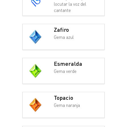
locutar la voz del
cantante
Zafiro
Gema azul
Esmeralda
Gema verde
Topacio
Gema naranja