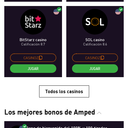
BitStarz casino
SOL casino
Calificación 8.7
Calificación 8.6
CASINOZ
CASINOZ
JUGAR
JUGAR
Todos los casinos
Los mejores bonos de Amped