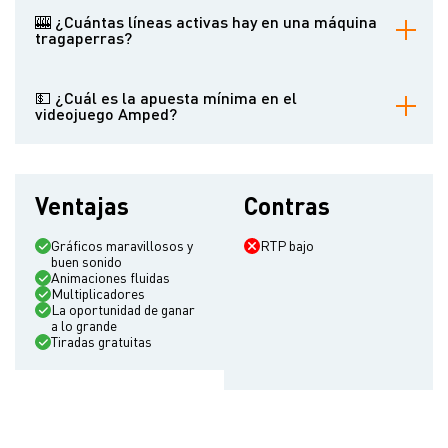
Sí, la tragaperras tiene una práctica versión móvil.
🎰 ¿Cuántas líneas activas hay en una máquina
tragaperras?
La tragamonedas de vídeo Amped tiene 30 líneas de pago.
💵 ¿Cuál es la apuesta mínima en el
videojuego Amped?
La apuesta mínima en la tragamonedas de vídeo es de 10
céntimos.
Ventajas
Contras
Gráficos maravillosos y
RTP bajo
buen sonido
Animaciones fluidas
Multiplicadores
La oportunidad de ganar
a lo grande
Tiradas gratuitas