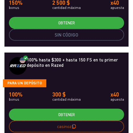
150%
2 500 $
x40
bonus
cantidad máxima
apuesta
OBTENER
SIN CÓDIGO
100% hasta $300 + hasta 150 FS en tu primer
depósito en Razed
PARA UN DEPÓSITO
100%
300 $
x40
bonus
cantidad máxima
apuesta
OBTENER
casinoz