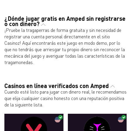
¿Dónde jugar gratis en Amped sin registrarse
o con dinero?
¡Pruebe la tragaperras de forma gratuita y sin necesidad de
registrar una cuenta personal directamente en el sitio
Casinoz! Aquí encontrarás este juego en modo demo, por lo
que no tendrás que arriesgar tu propio dinero sin reconocer la
mecánica del juego y averiguar todas las características de la
tragamonedas.
Casinos en línea verificados con Amped
Cuando esté listo para jugar con dinero real, le recomendamos
que elija cualquier casino honesto con una reputación positiva
de la siguiente lista.