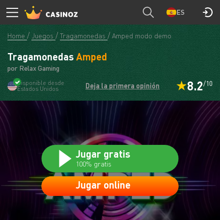
CASINOZ
JUGAR
ES
Home
Juegos
Tragamonedas
Amped modo demo
Tragamonedas
Amped
por Relax Gaming
8.2
Disponible desde
/10
Deja la primera opinión
Estados Unidos
Jugar gratis
100% gratis
Jugar online