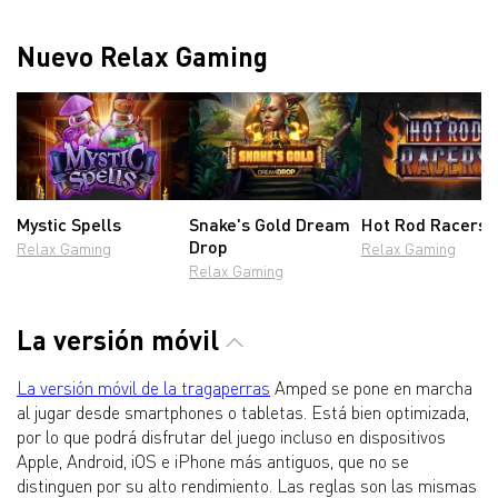
Nuevo Relax Gaming
Mystic Spells
Snake's Gold Dream
Hot Rod Racers
Drop
Relax Gaming
Relax Gaming
Relax Gaming
La versión móvil
La versión móvil de la tragaperras
Amped se pone en marcha
al jugar desde smartphones o tabletas. Está bien optimizada,
por lo que podrá disfrutar del juego incluso en dispositivos
Apple, Android, iOS e iPhone más antiguos, que no se
distinguen por su alto rendimiento. Las reglas son las mismas