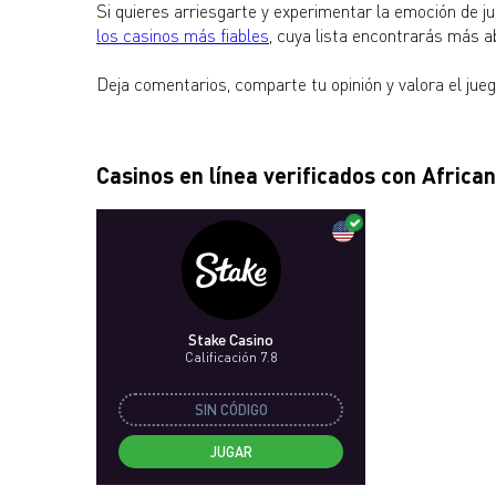
Si quieres arriesgarte y experimentar la emoción de ju
los casinos más fiables
, cuya lista encontrarás más a
Deja comentarios, comparte tu opinión y valora el jueg
Casinos en línea verificados con Africa
Stake Casino
Calificación 7.8
SIN CÓDIGO
JUGAR