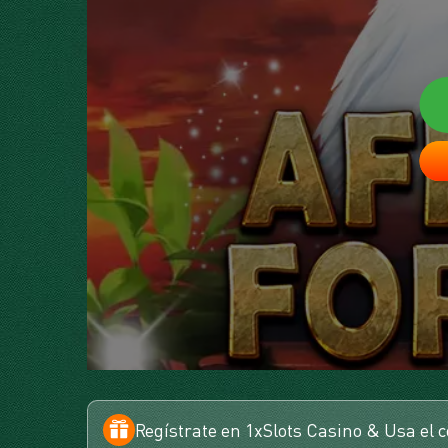
Regístrate en 1xSlots Casino & Usa el