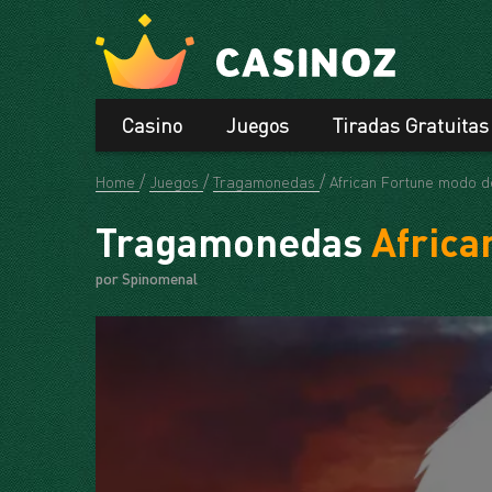
Casino
Juegos
Tiradas Gratuitas
Home
Juegos
Tragamonedas
African Fortune modo 
Tragamonedas
Africa
por Spinomenal