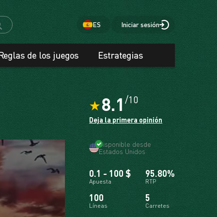
ES
Iniciar sesión
Reglas de los juegos
Estrategias
8.1
/10
Deja la primera opinión
Disponible desde
Estados Unidos
0.1 - 100 $
95.80%
Apuesta
RTP
100
5
Líneas
Carretes